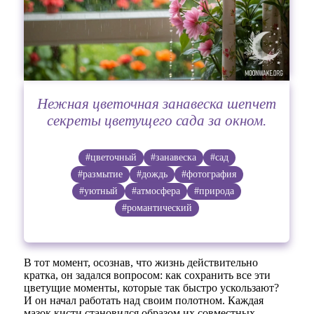
Нежная цветочная занавеска шепчет
секреты цветущего сада за окном.
#цветочный
#занавеска
#сад
#размытие
#дождь
#фотография
#уютный
#атмосфера
#природа
#романтический
В тот момент, осознав, что жизнь действительно
кратка, он задался вопросом: как сохранить все эти
цветущие моменты, которые так быстро ускользают?
И он начал работать над своим полотном. Каждая
мазок кисти становился образом их совместных