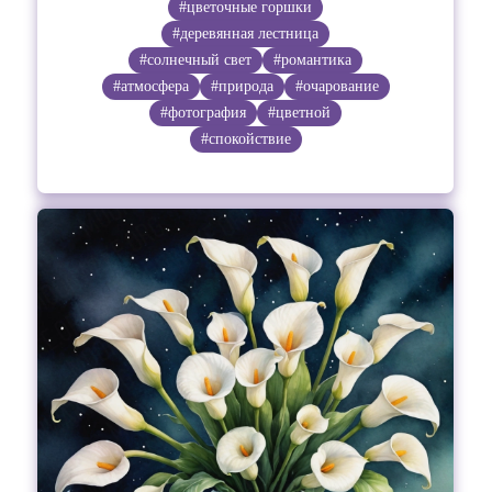
#цветочные горшки
#деревянная лестница
#солнечный свет
#романтика
#атмосфера
#природа
#очарование
#фотография
#цветной
#спокойствие