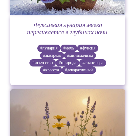
Фуксиевая лунария мягко
переливается в глубинах ночи.
#лунария
#ночь
#фуксия
#акварель
#минимализм
#искусство
#природа
#атмосфера
#красота
#декоративный