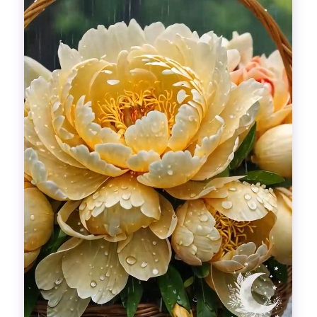
Гадания
Красоты!
Fashion
Выдох