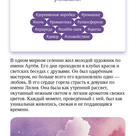
#деревянные коробки
#ромашки
#ночь
#романтика
#атмосферное
#природа
#шабби-шик
#цветы
#декор
#спокойствие
В одном мирном селении жил молодой художник по
имени Артём. Его дни проходили в клубах красок и
светских беседах с друзьями. Он был одарённым
мастером, но больше всего его вдохновляло одно —
любовь. В его сердце горела страсть к девушке по
имени Лилия. Она была как утренний рассвет,
окутанный нежным светом и легким ароматом свежих
цветов. Каждый момент, проведённый с ней, был как
уникальная живопись, свежая и не поддающаяся
времени.