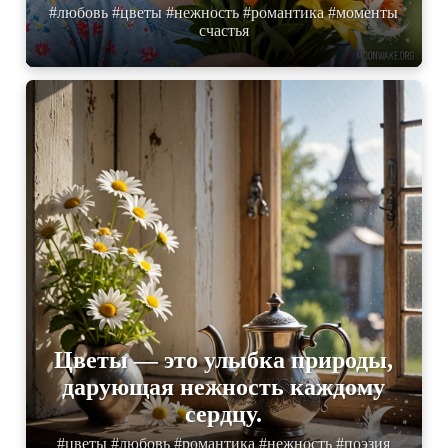
#любовь #цветы #нежность #романтика #моменты
счастья
Цветы — это улыбка природы,
дарующая нежность каждому
сердцу.
#цветы #любовь #романтика #нежность #поэзия