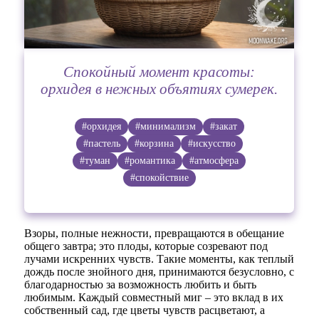
Спокойный момент красоты:
орхидея в нежных объятиях сумерек.
#орхидея
#минимализм
#закат
#пастель
#корзина
#искусство
#туман
#романтика
#атмосфера
#спокойствие
Взоры, полные нежности, превращаются в обещание
общего завтра; это плоды, которые созревают под
лучами искренних чувств. Такие моменты, как теплый
дождь после знойного дня, принимаются безусловно, с
благодарностью за возможность любить и быть
любимым. Каждый совместный миг – это вклад в их
собственный сад, где цветы чувств расцветают, а