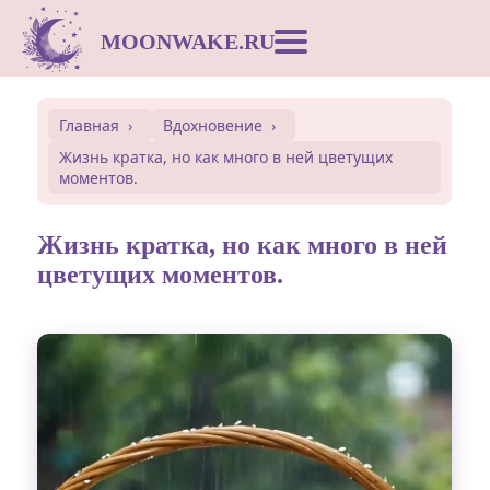
MOONWAKE.RU
Лунный календарь
Главная
Вдохновение
Жизнь кратка, но как много в ней цветущих
Сонник
моментов.
Открытки
Жизнь кратка, но как много в ней
цветущих моментов.
Совместимость
Символы
Вдохновение