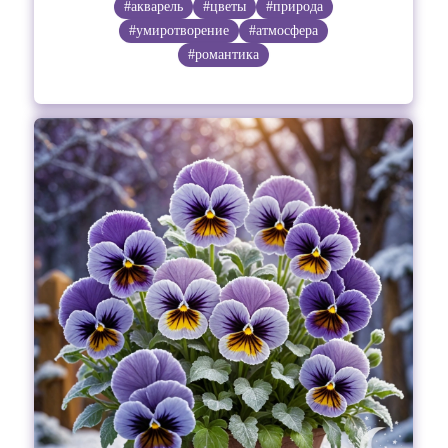
#акварель
#цветы
#природа
#умиротворение
#атмосфера
#романтика