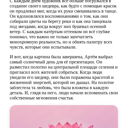
С каждым днём художник всё больше погружался в
создание своего шедевра, как будто с помощью красок
он продлевал миг, когда их руки смешивались в танце.
Он вдохновлялся воспоминаниями о том, как они
собирали цветы на берегу реки и как она танцевала
под звездами, когда вокруг них бушевал осенний
ветер. С каждым натёртым оттенком он всё глубже
понимал, что важно не только запечатлеть
монохромную реальность, но и обнять палитру всех
чувств, которые они испытывали.
И вот, когда картина была завершена, Артём выбрал
самый солнечный день для её презентации. Он
разместил полотно на центральной площади селения и
пригласил всех жителей собраться. Когда люди
увидели его шедевр, они были поражены красотой и
жизненной энергией, которой он дышал. На полотне
заблестела та любовь, что была вложена в каждую
деталь. И, глядя на него, люди начали вспоминать свои
собственные мгновения счастья.