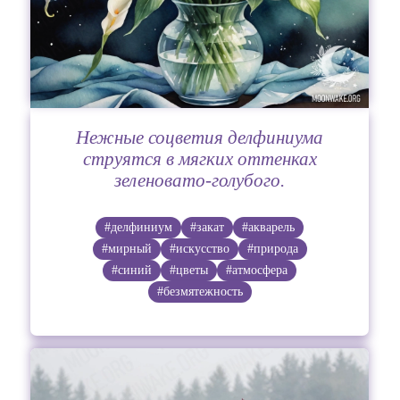
Нежные соцветия делфиниума
струятся в мягких оттенках
зеленовато-голубого.
#делфиниум
#закат
#акварель
#мирный
#искусство
#природа
#синий
#цветы
#атмосфера
#безмятежность