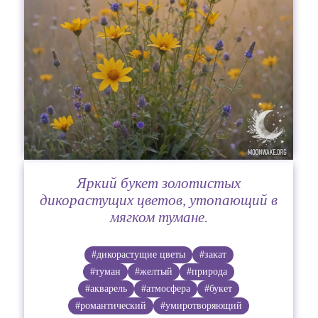
Яркий букет золотистых
дикорастущих цветов, утопающий в
мягком тумане.
#дикорастущие цветы
#закат
#туман
#желтый
#природа
#акварель
#атмосфера
#букет
#романтический
#умиротворяющий