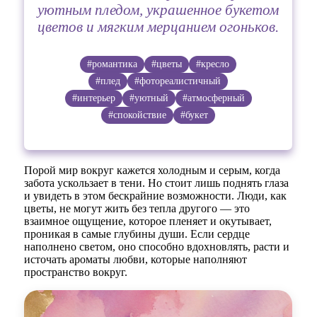
уютным пледом, украшенное букетом
цветов и мягким мерцанием огоньков.
#романтика
#цветы
#кресло
#плед
#фотореалистичный
#интерьер
#уютный
#атмосферный
#спокойствие
#букет
Порой мир вокруг кажется холодным и серым, когда
забота ускользает в тени. Но стоит лишь поднять глаза
и увидеть в этом бескрайние возможности. Люди, как
цветы, не могут жить без тепла другого — это
взаимное ощущение, которое пленяет и окутывает,
проникая в самые глубины души. Если сердце
наполнено светом, оно способно вдохновлять, расти и
источать ароматы любви, которые наполняют
пространство вокруг.