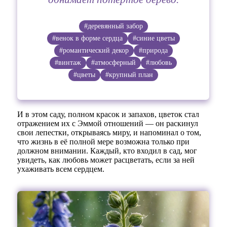
#деревянный забор
#венок в форме сердца
#синие цветы
#романтический декор
#природа
#винтаж
#атмосферный
#любовь
#цветы
#крупный план
И в этом саду, полном красок и запахов, цветок стал
отражением их с Эммой отношений — он раскинул
свои лепестки, открываясь миру, и напоминал о том,
что жизнь в её полной мере возможна только при
должном внимании. Каждый, кто входил в сад, мог
увидеть, как любовь может расцветать, если за ней
ухаживать всем сердцем.