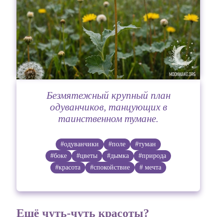
Безмятежный крупный план
одуванчиков, танцующих в
таинственном тумане.
#одуванчики
#поле
#туман
#боке
#цветы
#дымка
#природа
#красота
#спокойствие
# мечта
Ещё чуть-чуть красоты?