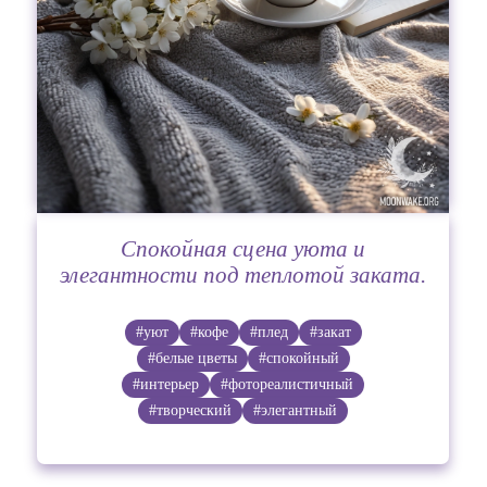
Спокойная сцена уюта и
элегантности под теплотой заката.
#уют
#кофе
#плед
#закат
#белые цветы
#спокойный
#интерьер
#фотореалистичный
#творческий
#элегантный