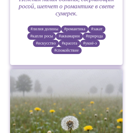
росой, шепчет о романтике в свете
сумерек.
#лилия долины
#романтика
#закат
#капли росы
#аквамарин
#природа
#искусство
#красота
#укиё-э
#спокойствие