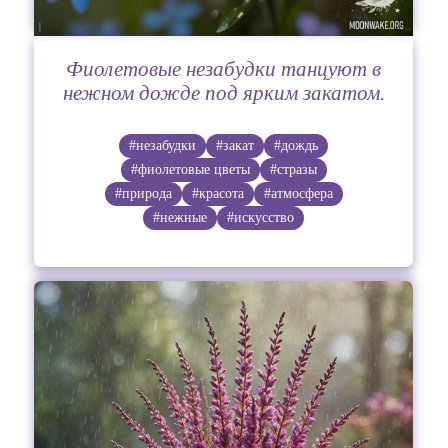
Фиолетовые незабудки танцуют в
нежном дожде под ярким закатом.
#незабудки
#закат
#дождь
#фиолетовые цветы
#стразы
#природа
#красота
#атмосфера
#нежные
#искусство