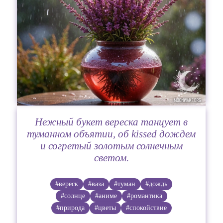
Нежный букет вереска танцует в
туманном объятии, об kissed дождем
и согретый золотым солнечным
светом.
#вереск
#ваза
#туман
#дождь
#солнце
#аниме
#романтика
#природа
#цветы
#спокойствие