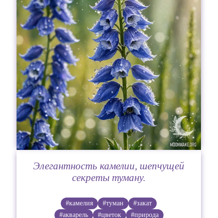
Элегантность камелии, шепчущей
секреты туману.
#камелия
#туман
#закат
#акварель
#цветок
#природа