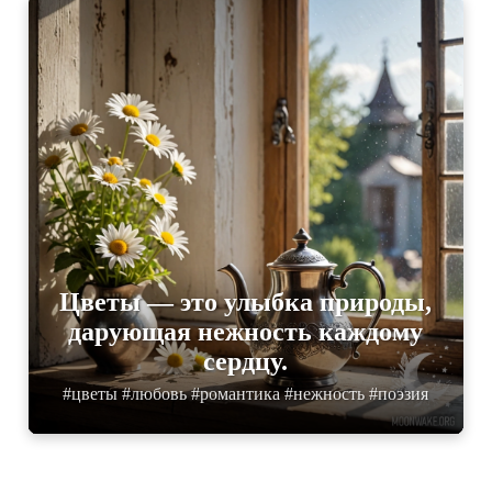
Цветы — это улыбка природы,
дарующая нежность каждому
сердцу.
#цветы #любовь #романтика #нежность #поэзия