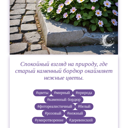
Спокойный взгляд на природу, где
старый каменный бордюр окаймляет
нежные цветы.
#цветы
#мирный
#природа
#каменный бордюр
#фотореалистичный
#белый
#розовый
#нежный
#умиротворение
#деревенский