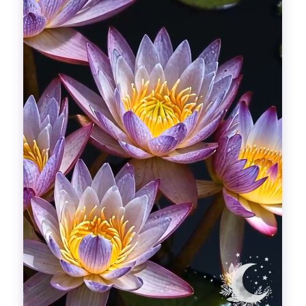
Гадания
Красоты!
Fashion
Выдох