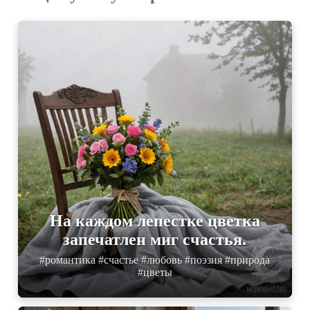
На каждом лепестке цветка
запечатлен миг счастья.
#романтика #счастье #любовь #поэзия #природа
#цветы