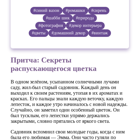
#синий вазон
#ромашки
#сирень
#шабби шик
#природа
#фотография
#декор интерьера
#цветы
#домашний декор
#винтаж
Притча: Секреты
распускающегося цветка
В одном зелёном, усыпанном солнечными лучами
саду, жил-был старый садовник. Каждый день он
выходил к своим растениям, утопая в их ароматах и
красках. Его пальцы знали каждую веточку, каждую
лепесток, и каждое утро начиналось с новой надежды.
Случайно, он заметил один особенный цветок. Он
был тусклым, его лепестки упрямо держались
закрытыми, словно прятались от яркого света.
Садовник вспомнил свои молодые годы, когда с ним
была его любимая — Эмма. Они часто гуляли по