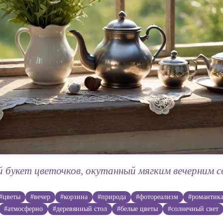
 букет цветочков, окутанный мягким вечерним с
#цветы
#вечер
#корзина
#природа
#фотореализм
#романтик
#атмосферно
#деревянный стол
#белые цветы
#солнечный свет