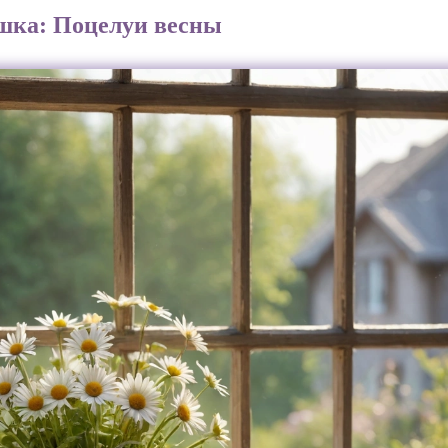
шка: Поцелуи весны