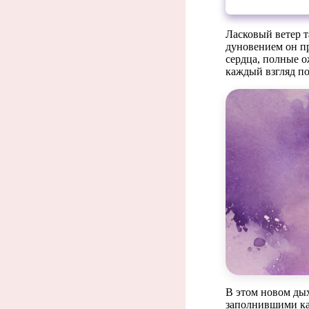
Ласковый ветер т
дуновением он п
сердца, полные о
каждый взгляд по
Каж
В этом новом ды
заполнившими ка