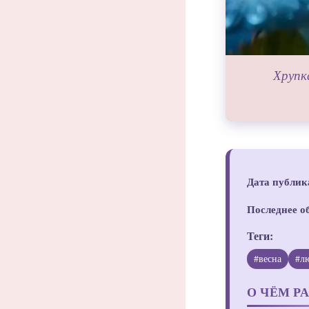
Хрупк
Дата публик
Последнее о
Теги:
#весна
#л
О ЧЁМ Р