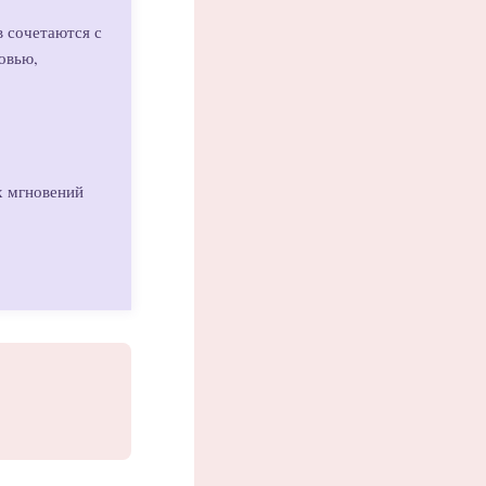
 сочетаются с
овью,
х мгновений