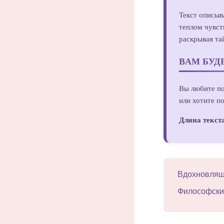
Текст описыв
теплом чувст
раскрывая та
ВАМ БУД
Вы любите по
или хотите п
Длина текст
Вдохновляш
Философски