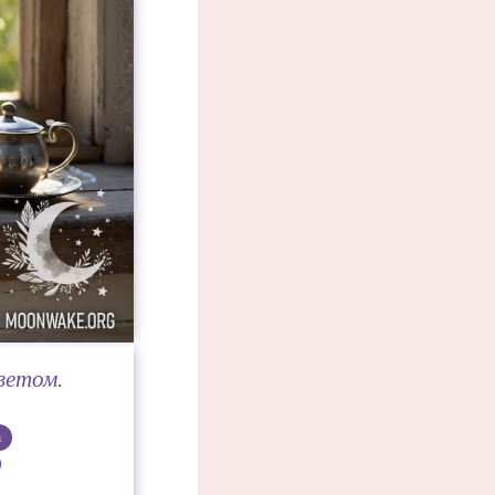
ветом.
а