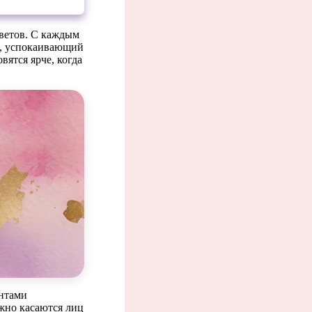
цветов. С каждым
и, успокаивающий
вятся ярче, когда
епет
ентами
жно касаются лиц