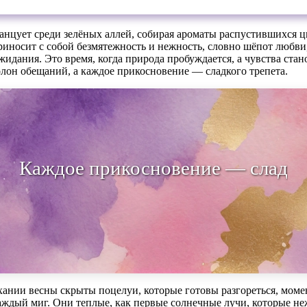
анцует среди зелёных аллей, собирая ароматы распустившихся 
риносит с собой безмятежность и нежность, словно шёпот любв
жидания. Это время, когда природа пробуждается, а чувства стано
лон обещаний, а каждое прикосновение — сладкого трепета.
дое прикосновение — сладкого тр
хании весны скрыты поцелуи, которые готовы разгореться, мом
ждый миг. Они теплые, как первые солнечные лучи, которые не