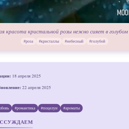
ая красота кристальной розы нежно сияет в голубом 
#роза
#кристаллы
#небесный
#голубой
ации:
18 апреля 2025
бновление:
22 апреля 2025
юбовь
#романтика
#поцелуи
#ароматы
АССУЖДАЕМ