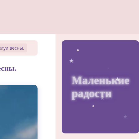
елуи весны.
есны.
Маленькие
радости