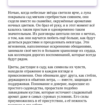
Ночью, когда небесные звёзды светили ярче, а луна
покрывала сад мягким серебристым сиянием, они
сидели вместе на скамейке, окружённые ароматами
ночных цветков. Он брал её руку, и в этот момент всё
казалось таким простым и одновременно таким
значительным. Их разговоры шептали песни о мечтах,
о том, как они научатся любить ещё больше, как будут
делиться радостями и преодолевать невзгоды. Эти
мгновения, наполненные искренними обещаниями,
занимали своё место в большом хранилище их сердца,
как коллекция дорогих воспоминаний, которые всегда
будут рядом.
Цветы, растущие в саду, как символы их чувств,
находили отражение в каждом взгляде и
прикосновении. Они обнимали друг друга, как стебли,
держащиеся в обьятиях ветра, — вместе, защищая и
поддерживая. Понимание и доверие, выросшие из
простого садоводства, прорастали подобно
лавандовым кустам, которые источают сладковатый
аромат даже в самых суровых условиях. Его силы
приумножились в её присутствии, а её нежность
расцвела в его заботе.