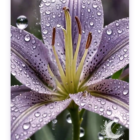
Гадания
Красоты!
Fashion
Выдох