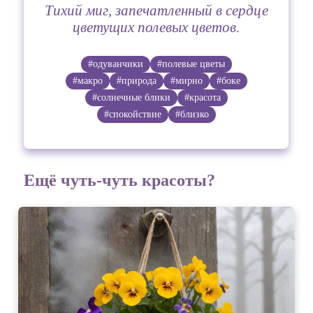
Тихий миг, запечатленный в сердце
цветущих полевых цветов.
#одуванчики
#полевые цветы
#макро
#природа
#мирно
#боке
#солнечные блики
#красота
#спокойствие
#близко
Ещё чуть-чуть красоты?