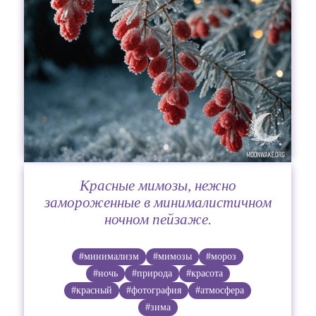
Красные мимозы, нежно
замороженные в минималистичном
ночном пейзаже.
#минимализм
#мимозы
#мороз
#ночь
#природа
#красота
#красный
#фотография
#атмосфера
#зима