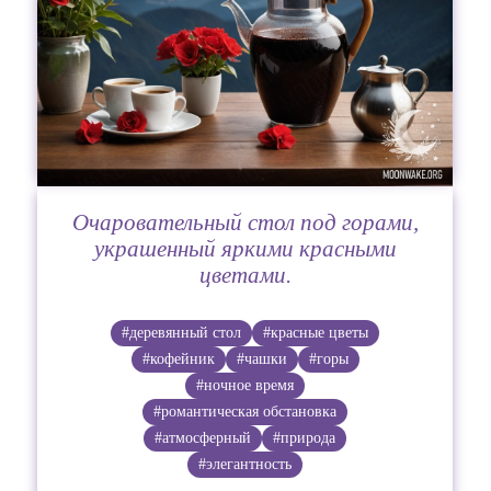
Очаровательный стол под горами,
украшенный яркими красными
цветами.
#деревянный стол
#красные цветы
#кофейник
#чашки
#горы
#ночное время
#романтическая обстановка
#атмосферный
#природа
#элегантность