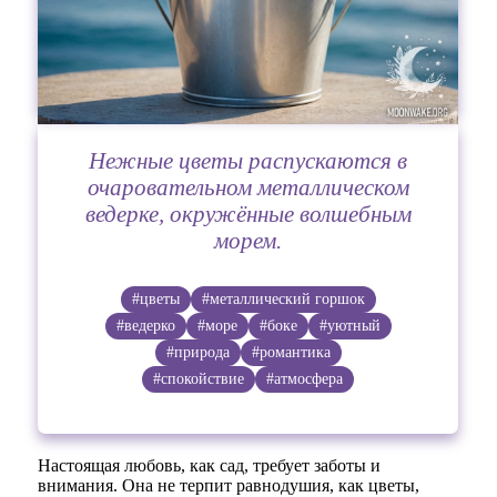
Нежные цветы распускаются в
очаровательном металлическом
ведерке, окружённые волшебным
морем.
#цветы
#металлический горшок
#ведерко
#море
#боке
#уютный
#природа
#романтика
#спокойствие
#атмосфера
Настоящая любовь, как сад, требует заботы и
внимания. Она не терпит равнодушия, как цветы,