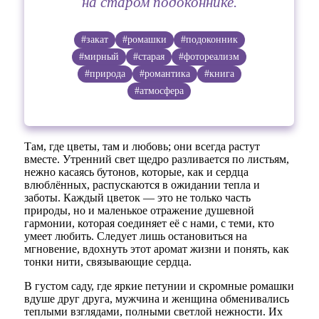
на старом подоконнике.
#закат
#ромашки
#подоконник
#мирный
#старая
#фотореализм
#природа
#романтика
#книга
#атмосфера
Там, где цветы, там и любовь; они всегда растут
вместе. Утренний свет щедро разливается по листьям,
нежно касаясь бутонов, которые, как и сердца
влюблённых, распускаются в ожидании тепла и
заботы. Каждый цветок — это не только часть
природы, но и маленькое отражение душевной
гармонии, которая соединяет её с нами, с теми, кто
умеет любить. Следует лишь остановиться на
мгновение, вдохнуть этот аромат жизни и понять, как
тонки нити, связывающие сердца.
В густом саду, где яркие петунии и скромные ромашки
вдуше друг друга, мужчина и женщина обменивались
теплыми взглядами, полными светлой нежности. Их