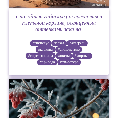
Спокойный гибискус распускается в
плетеной корзине, освященный
оттенками заката.
#гибискус
#закат
#акварель
#корзина
#спокойствие
#морская волна
#цветы
#мирный
#природа
#атмосфера