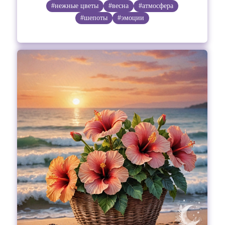
#нежные цветы
#весна
#атмосфера
#шепоты
#эмоции