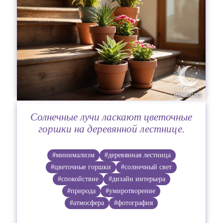
Солнечные лучи ласкают цветочные
горшки на деревянной лестнице.
#минимализм
#деревянная лестница
#цветочные горшки
#солнечный свет
#спокойствие
#дизайн интерьера
#природа
#умиротворение
#атмосфера
#фотография