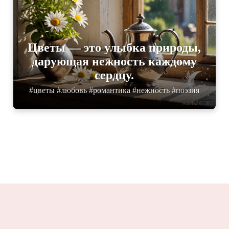
Цветы — это улыбка природы,
дарующая нежность каждому
сердцу.
#цветы #любовь #романтика #нежность #поэзия