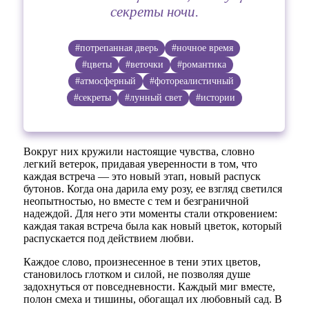
секреты ночи.
#потрепанная дверь
#ночное время
#цветы
#веточки
#романтика
#атмосферный
#фотореалистичный
#секреты
#лунный свет
#истории
Вокруг них кружили настоящие чувства, словно
легкий ветерок, придавая уверенности в том, что
каждая встреча — это новый этап, новый распуск
бутонов. Когда она дарила ему розу, ее взгляд светился
неопытностью, но вместе с тем и безграничной
надеждой. Для него эти моменты стали откровением:
каждая такая встреча была как новый цветок, который
распускается под действием любви.
Каждое слово, произнесенное в тени этих цветов,
становилось глотком и силой, не позволяя душе
задохнуться от повседневности. Каждый миг вместе,
полон смеха и тишины, обогащал их любовный сад. В