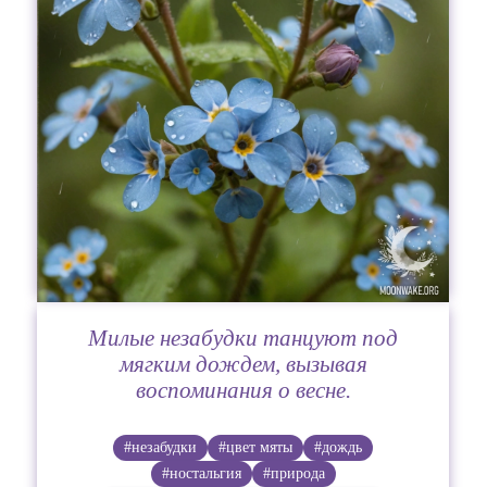
Милые незабудки танцуют под
мягким дождем, вызывая
воспоминания о весне.
#незабудки
#цвет мяты
#дождь
#ностальгия
#природа