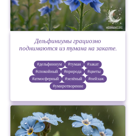
Дельфиниумы грациозно
поднимаются из тумана на закате.
#дельфиниум
#туман
#закат
#спокойный
#природа
#цветы
#атмосферный
#зелёный
#пейзаж
#умиротворение