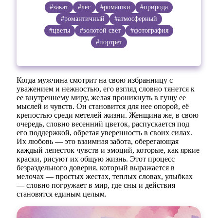
#закат
#лес
#ромашки
#природа
#романтичный
#атмосферный
#цветы
#золотой свет
#фотография
#портрет
Когда мужчина смотрит на свою избранницу с
уважением и нежностью, его взгляд словно тянется к
ее внутреннему миру, желая проникнуть в гущу ее
мыслей и чувств. Он становится для нее опорой, её
крепостью среди метелей жизни. Женщина же, в свою
очередь, словно весенний цветок, распускается под
его поддержкой, обретая уверенность в своих силах.
Их любовь — это взаимная забота, оберегающая
каждый лепесток чувств и эмоций, которые, как яркие
краски, рисуют их общую жизнь. Этот процесс
безраздельного доверия, который выражается в
мелочах — простых жестах, теплых словах, улыбках
— словно погружает в мир, где сны и действия
становятся единым целым.