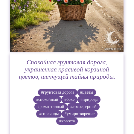
Спокойная грунтовая дорога,
украшенная красивой корзиной
цветов, шепчущей тайны природы.
#грунтовая дорога
#цветы
#спокойный
#боке
#природа
#романтичный
#атмосферный
#гирлянды
#умиротворение
#красота