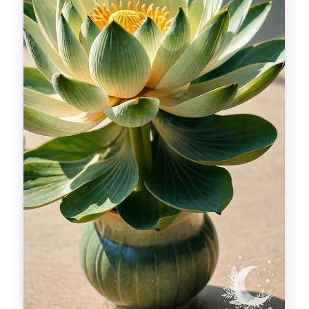
Гадания
Красоты!
Fashion
Выдох