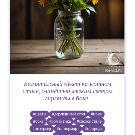
Безмятежный букет на уютном
столе, озарённый мягким светом
гирлянды в боке.
#цветы
#деревянный стол
#ночь
#боке
#романтика
#спокойствие
#интерьер
#натюрморт
#природа