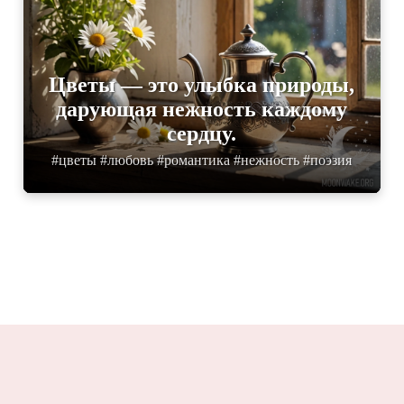
Цветы — это улыбка природы,
дарующая нежность каждому
сердцу.
#цветы #любовь #романтика #нежность #поэзия