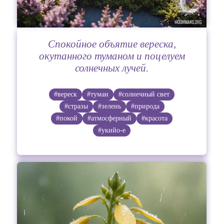
Спокойное объятие вереска,
окутанного туманом и поцелуем
солнечных лучей.
#вереск
#туман
#солнечный свет
#стразы
#зелень
#природа
#покой
#атмосферный
#красота
#укийо-е