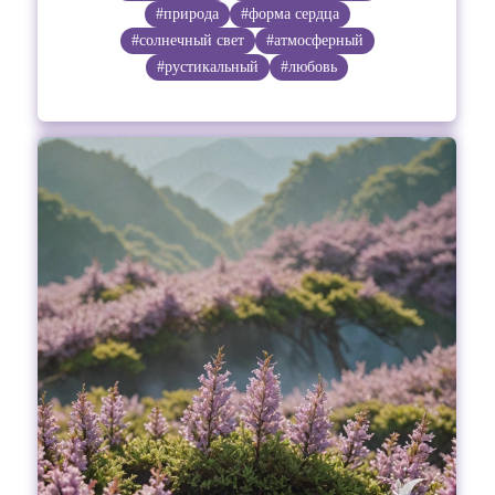
#природа
#форма сердца
#солнечный свет
#атмосферный
#рустикальный
#любовь