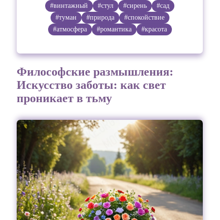
#винтажный
#стул
#сирень
#сад
#туман
#природа
#спокойствие
#атмосфера
#романтика
#красота
Философские размышления:
Искусство заботы: как свет
проникает в тьму