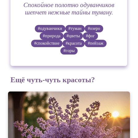
Спокойное полотно одуванчиков
шепчет нежные тайны туману.
#одуванчики
#туман
#озеро
#природа
#цветы
#фог
#спокойствие
#красота
#пейзаж
#горы
Ещё чуть-чуть красоты?