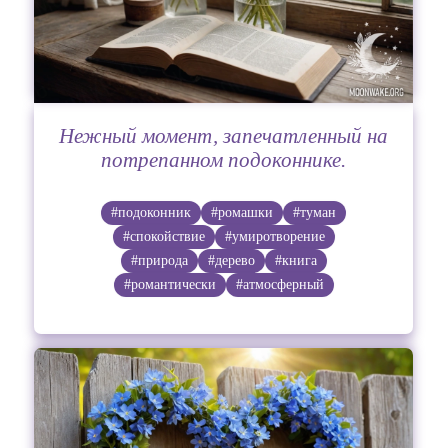
Нежный момент, запечатленный на
потрепанном подоконнике.
#подоконник
#ромашки
#туман
#спокойствие
#умиротворение
#природа
#дерево
#книга
#романтически
#атмосферный