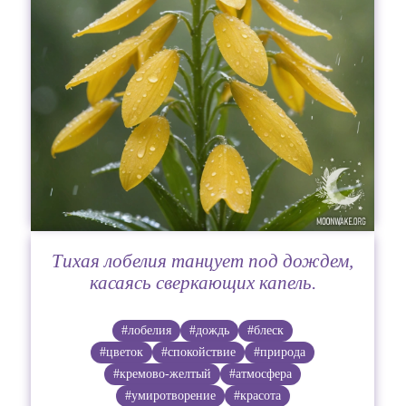
Тихая лобелия танцует под дождем,
касаясь сверкающих капель.
#лобелия
#дождь
#блеск
#цветок
#спокойствие
#природа
#кремово-желтый
#атмосфера
#умиротворение
#красота