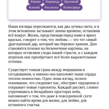
#океан
#природа
#розовый
#синий
#полоски
#атмосфера
Наши взгляды пересекаются, как два лучика света, и в
этом мгновении застывают линии времени, остановив
всё вокруг. Жизнь, предстающая перед нами в ярких
красках, говорит о том, что любовь — это тот самый
драгоценный дар, который мы бережно храним. Дни
становятся похожи на бесконечные картины, на
которых оставляем следы нашей страсти, и с каждым
штрихом они приобретают всё более выразительные
оттенки.
Существует тонкая грань между вчерашним и
сегодняшним, и именно она наполняет наши сердца
теплою нежностью. Один лишь взгляд, полное
понимание, что соединяет нас, обостряет ощущения и
открывает новые горизонты. Каждый рассвет, словно
утратившись в бескрайних просторах неба,
напоминает о том, что даже в повседневной суете
можно найти время для жизни, для любви, для
истинного счастья.