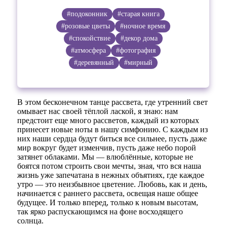
#подоконник
#старая книга
#розовые цветы
#ночное время
#спокойствие
#декор дома
#атмосфера
#фотография
#деревянный
#мирный
В этом бесконечном танце рассвета, где утренний свет
омывает нас своей тёплой лаской, я знаю: нам
предстоит еще много рассветов, каждый из которых
принесет новые ноты в нашу симфонию. С каждым из
них наши сердца будут биться все сильнее, пусть даже
мир вокруг будет изменчив, пусть даже небо порой
затянет облаками. Мы — влюблённые, которые не
боятся потом строить свои мечты, зная, что вся наша
жизнь уже запечатана в нежных объятиях, где каждое
утро — это неизбывное цветение. Любовь, как и день,
начинается с раннего рассвета, освещая наше общее
будущее. И только вперед, только к новым высотам,
так ярко распускающимся на фоне восходящего
солнца.