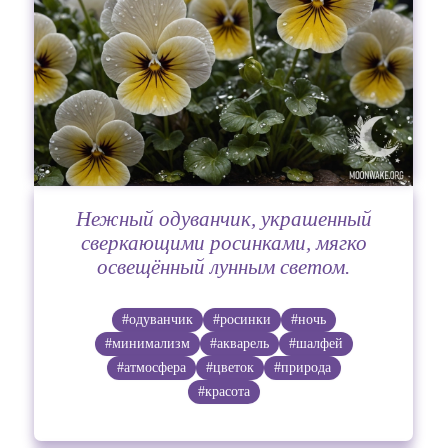
Нежный одуванчик, украшенный
сверкающими росинками, мягко
освещённый лунным светом.
#одуванчик
#росинки
#ночь
#минимализм
#акварель
#шалфей
#атмосфера
#цветок
#природа
#красота