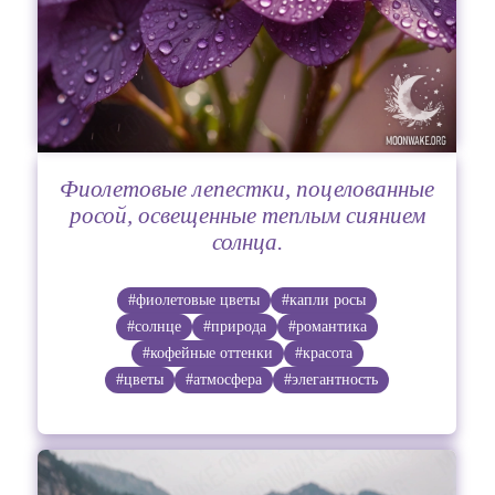
Фиолетовые лепестки, поцелованные
росой, освещенные теплым сиянием
солнца.
#фиолетовые цветы
#капли росы
#солнце
#природа
#романтика
#кофейные оттенки
#красота
#цветы
#атмосфера
#элегантность