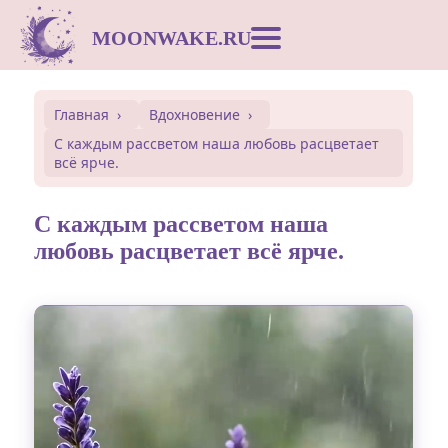
MOONWAKE.RU
Лунный календарь
Главная
Вдохновение
С каждым рассветом наша любовь расцветает
Сонник
всё ярче.
Открытки
С каждым рассветом наша
любовь расцветает всё ярче.
Совместимость
Символы
Вдохновение