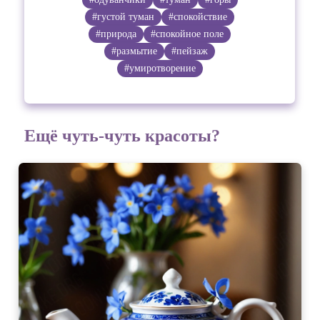
#густой туман
#спокойствие
#природа
#спокойное поле
#размытие
#пейзаж
#умиротворение
Ещё чуть-чуть красоты?