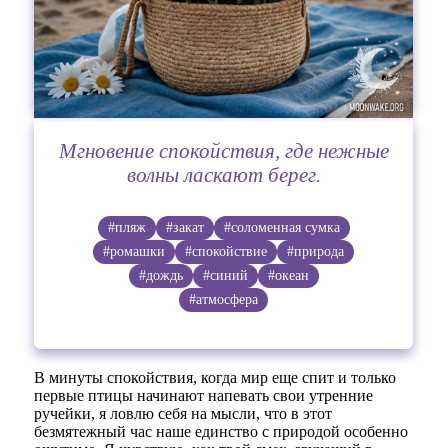
Мгновение спокойствия, где нежные
волны ласкают берег.
#пляж
#закат
#соломенная сумка
#ромашки
#спокойствие
#природа
#дождь
#синий
#океан
#атмосфера
В минуты спокойствия, когда мир еще спит и только
первые птицы начинают напевать свои утренние
ручейки, я ловлю себя на мысли, что в этот
безмятежный час наше единство с природой особенно