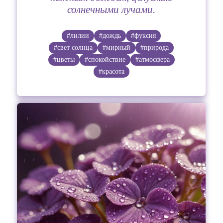
солнечными лучами.
#лилии
#дождь
#фуксия
#свет солнца
#мирный
#природа
#цветы
#спокойствие
#атмосфера
#красота