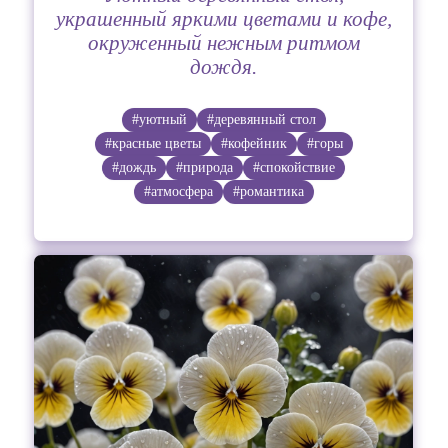
украшенный яркими цветами и кофе,
окруженный нежным ритмом
дождя.
#уютный
#деревянный стол
#красные цветы
#кофейник
#горы
#дождь
#природа
#спокойствие
#атмосфера
#романтика