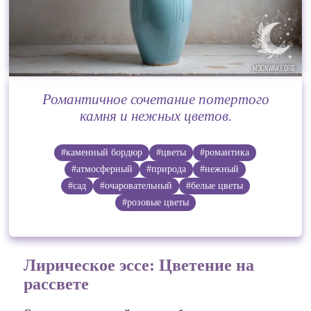
Романтичное сочетание потертого
камня и нежных цветов.
#каменный бордюр
#цветы
#романтика
#атмосферный
#природа
#нежный
#сад
#очаровательный
#белые цветы
#розовые цветы
Лирическое эссе: Цветение на
рассвете