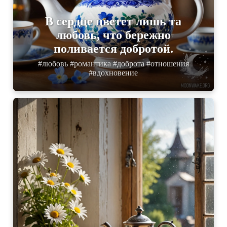
В сердце цветет лишь та
любовь, что бережно
поливается добротой.
#любовь #романтика #доброта #отношения
#вдохновение