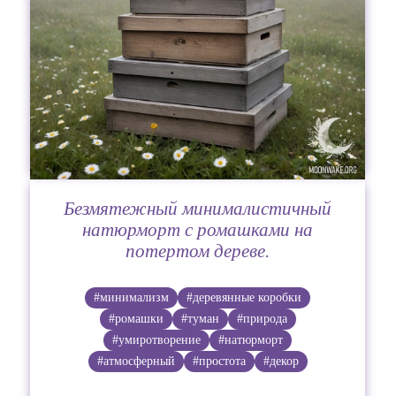
Безмятежный минималистичный
натюрморт с ромашками на
потертом дереве.
#минимализм
#деревянные коробки
#ромашки
#туман
#природа
#умиротворение
#натюрморт
#атмосферный
#простота
#декор