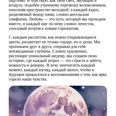
ощутимо. Я чувствую, как твой смех, звучащий в
воздухе, подобен утреннему перезвону колокольчиков,
наполняя пространство мелодией, а каждый вздох,
разделяемый между нами, словно ангельская
симфония. Любовь — это путь, который мы проходим
вместе, и каждый шаг по нему словно лепесток,
уносимый ветром к новым горизонтам.
С каждым рассветом, как нежно открывающиеся
цветы, расцветает не только сердце, но и душа. Мы
проникаем друг в друга, открывая для себя
неизведанные глубины. Словно художники,
рисующие уникальный шедевр, мы создаем свою
историю, где каждый штрих — это страсть и забота,
нежность и доверие. Я хочу запечатлеть каждый
момент, каждый взгляд, каждый шепот, чтобы в
будущем прикасаться к воспоминаниям о том, как ярко
горели наши чувства.
С любовью, как и с днем,