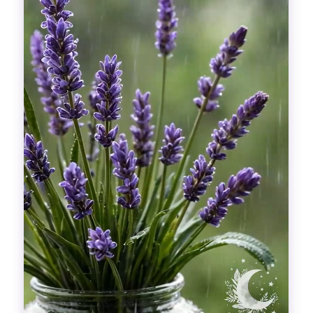
Гадания
Красоты!
Fashion
Выдох