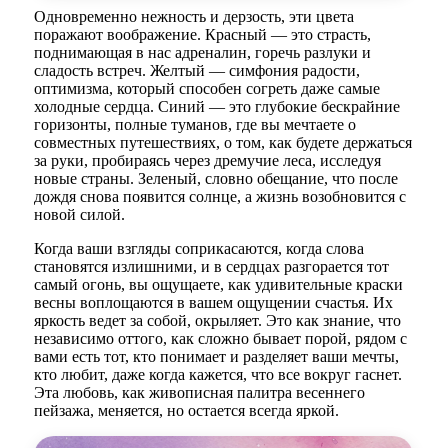
Одновременно нежность и дерзость, эти цвета
поражают воображение. Красный — это страсть,
поднимающая в нас адреналин, горечь разлуки и
сладость встреч. Желтый — симфония радости,
оптимизма, который способен согреть даже самые
холодные сердца. Синий — это глубокие бескрайние
горизонты, полные туманов, где вы мечтаете о
совместных путешествиях, о том, как будете держаться
за руки, пробираясь через дремучие леса, исследуя
новые страны. Зеленый, словно обещание, что после
дождя снова появится солнце, а жизнь возобновится с
новой силой.
Когда ваши взгляды соприкасаются, когда слова
становятся излишними, и в сердцах разгорается тот
самый огонь, вы ощущаете, как удивительные краски
весны воплощаются в вашем ощущении счастья. Их
яркость ведет за собой, окрыляет. Это как знание, что
независимо оттого, как сложно бывает порой, рядом с
вами есть тот, кто понимает и разделяет ваши мечты,
кто любит, даже когда кажется, что все вокруг гаснет.
Эта любовь, как живописная палитра весеннего
пейзажа, меняется, но остается всегда яркой.