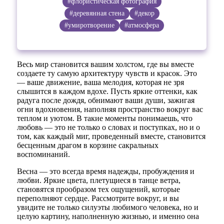
#флористическая фотография
#деревянная стена
#декор
#умиротворение
#атмосфера
Весь мир становится вашим холстом, где вы вместе
создаете ту самую архитектуру чувств и красок. Это
— ваше движение, ваша мелодия, которая не зря
слышится в каждом вдохе. Пусть яркие оттенки, как
радуга после дождя, обнимают ваши души, зажигая
огни вдохновения, наполняя пространство вокруг вас
теплом и уютом. В такие моменты понимаешь, что
любовь — это не только о словах и поступках, но и о
том, как каждый миг, проведенный вместе, становится
бесценным драгом в корзине сакральных
воспоминаний.
Весна — это всегда время надежды, пробуждения и
любви. Яркие цвета, плетущиеся в танце ветра,
становятся прообразом тех ощущений, которые
переполняют сердце. Рассмотрите вокруг, и вы
увидите не только силуэты любимого человека, но и
целую картину, наполненную жизнью, и именно она