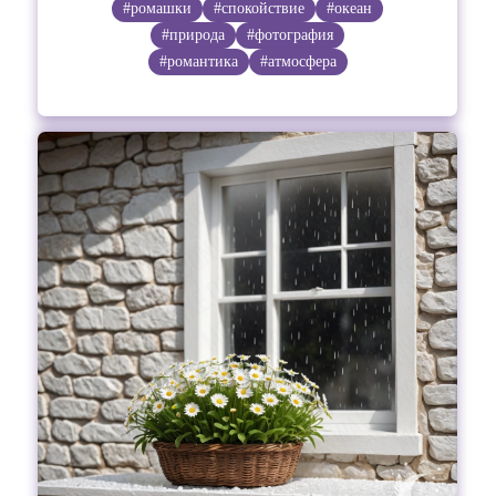
#ромашки
#спокойствие
#океан
#природа
#фотография
#романтика
#атмосфера