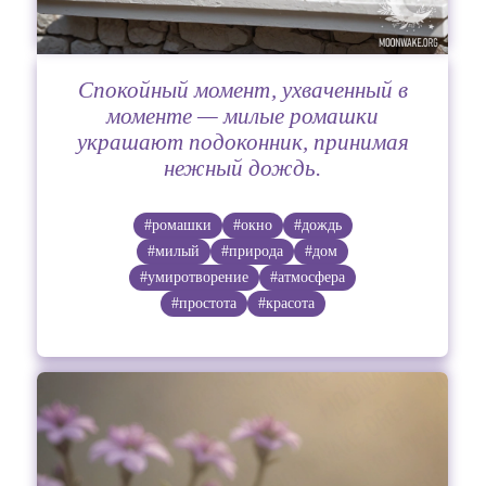
Спокойный момент, ухваченный в
моменте — милые ромашки
украшают подоконник, принимая
нежный дождь.
#ромашки
#окно
#дождь
#милый
#природа
#дом
#умиротворение
#атмосфера
#простота
#красота