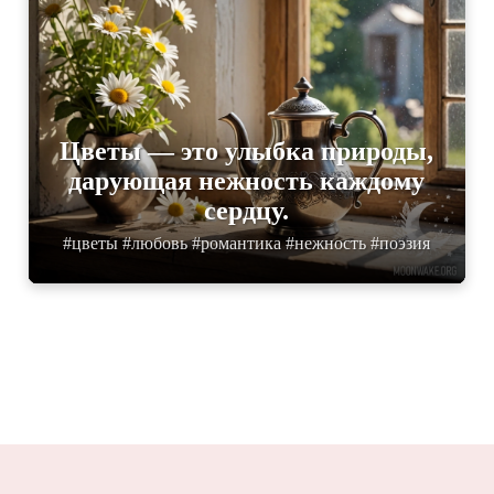
Цветы — это улыбка природы,
дарующая нежность каждому
сердцу.
#цветы #любовь #романтика #нежность #поэзия