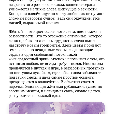
на фоне этого розового восхода, волнение сердца
умножается на тихие слова, шепчущие о вечности.
Коны, они вдвоём идут по мосту любви, их не пугают
сложные повороты судьбы, ведь они окружены этой
магией, выражаемой цветами.
Жёлтый — это цвет солнечного света, цвета смеха и
беззаботности. Это то отражение оптимизма, которое
легко пробивается сквозь трудности, смело шагая
навстречу новым горизонтам. Здесь цветы пронзают
землю, словно невидимые мосты, соединяющие
сердца в один свободный поток. Такой
жизнерадостный яркий оттенок напоминает о том, что
истинная любовь не всегда требует покоя. Иногда она
проявляется в шутках и игре, в беззаботных прогулках
по цветущим лужайкам, где любые слова забываются
под звуки смеха, и даже самые простые моменты
превращаются в волшебство. В объятиях счастья
парочка, блистающая жёлтыми рубашками, гуляет по
весенним мечтам, и невидимая связь, словно цветок,
распускается на каждый вдох.