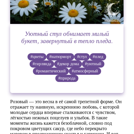
Уютный стул обнимает милый
букет, завернутый в тепло пледа.
#цветы
#натюрморт
#стул
#плед
#гирлянда
#декор дома
#уютный
#романтический
#атмосферный
#природа
Розовый — это весна в её самой трепетной форме. Он
отражает ту наивную, искреннюю любовь, с которой
молодые сердца впервые сталкиваются с чувством,
лёгкостью нежных поцелуев и улыбок. В такие
моменты жизнь кажется безоблачной, словно под
покровом цветущих сакур, где небо перекрыто
маревом в предвкушении счастья и гармонии. И вот,