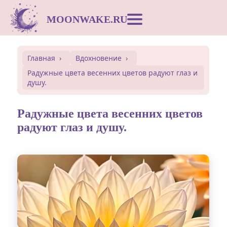
MOONWAKE.RU
Лунный календарь
Главная
Вдохновение
Радужные цвета весенних цветов радуют глаз и
Сонник
душу.
Открытки
Радужные цвета весенних цветов
радуют глаз и душу.
Совместимость
Символы
Вдохновение