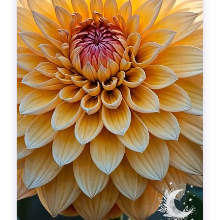
Гадания
Красоты!
Fashion
Выдох