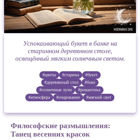
Успокаивающий букет в банке на
старинном деревянном столе,
освещённый мягким солнечным светом.
#цветы
#старина
#букет
#деревянный стол
#боке
#солнечные лучи
#романтика
#атмосфера
#очарование
#мягкий свет
Философские размышления:
Танец весенних красок