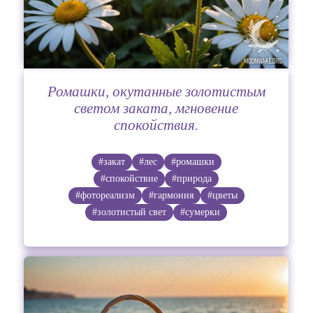
Ромашки, окутанные золотистым
светом заката, мгновение
спокойствия.
#закат
#лес
#ромашки
#спокойствие
#природа
#фотореализм
#гармония
#цветы
#золотистый свет
#сумерки