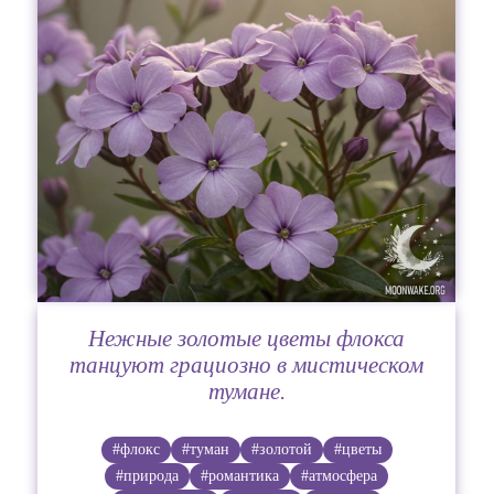
Нежные золотые цветы флокса
танцуют грациозно в мистическом
тумане.
#флокс
#туман
#золотой
#цветы
#природа
#романтика
#атмосфера