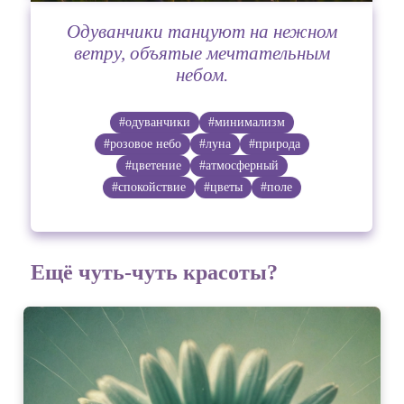
Одуванчики танцуют на нежном
ветру, объятые мечтательным
небом.
#одуванчики
#минимализм
#розовое небо
#луна
#природа
#цветение
#атмосферный
#спокойствие
#цветы
#поле
Ещё чуть-чуть красоты?