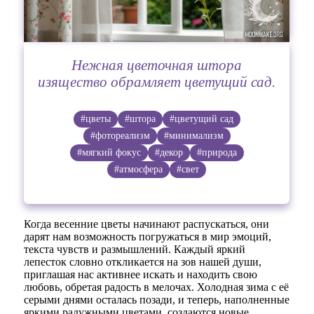
Нежная цветочная штора
изящество обрамляет цветущий сад.
#цветы
#штора
#цветущий сад
#фотореализм
#минимализм
#мягкий фокус
#декор
#природа
#атмосфера
#свет
Когда весенние цветы начинают распускаться, они
дарят нам возможность погружаться в мир эмоций,
текста чувств и размышлений. Каждый яркий
лепесток словно откликается на зов нашей души,
приглашая нас активнее искать и находить свою
любовь, обретая радость в мелочах. Холодная зима с её
серыми днями осталась позади, и теперь, наполненные
яркими радужными цветами, создаются новые