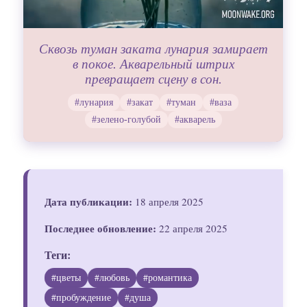
Сквозь туман заката лунария замирает
в покое. Акварельный штрих
превращает сцену в сон.
#лунария
#закат
#туман
#ваза
#зелено-голубой
#акварель
Дата публикации:
18 апреля 2025
Последнее обновление:
22 апреля 2025
Теги:
#цветы
#любовь
#романтика
#пробуждение
#душа