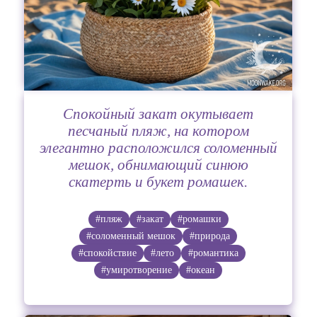
Спокойный закат окутывает
песчаный пляж, на котором
элегантно расположился соломенный
мешок, обнимающий синюю
скатерть и букет ромашек.
#пляж
#закат
#ромашки
#соломенный мешок
#природа
#спокойствие
#лето
#романтика
#умиротворение
#океан