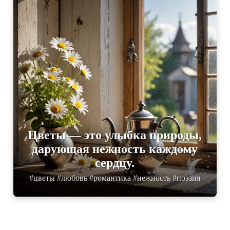
Цветы — это улыбка природы,
дарующая нежность каждому
сердцу.
#цветы #любовь #романтика #нежность #поэзия