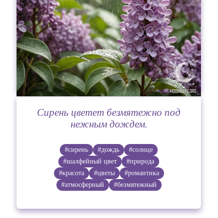
Сирень цветет безмятежно под
нежным дождем.
#сирень
#дождь
#солнце
#шалфейный цвет
#природа
#красота
#цветы
#романтика
#атмосферный
#безмятежный