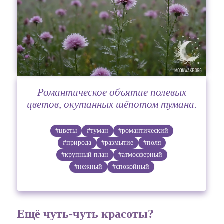
Романтическое объятие полевых
цветов, окутанных шёпотом тумана.
#цветы
#туман
#романтический
#природа
#размытие
#поля
#крупный план
#атмосферный
#нежный
#спокойный
Ещё чуть-чуть красоты?