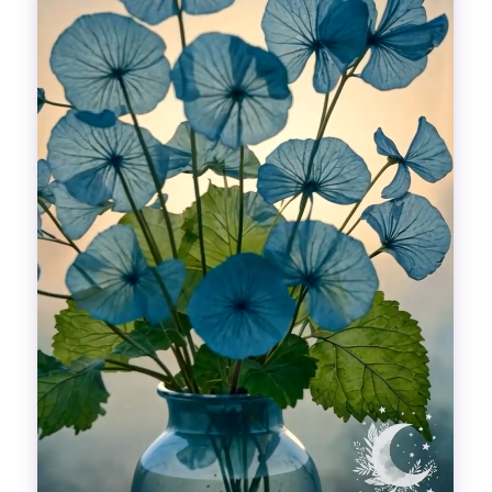
Гадания
Красоты!
Fashion
Выдох