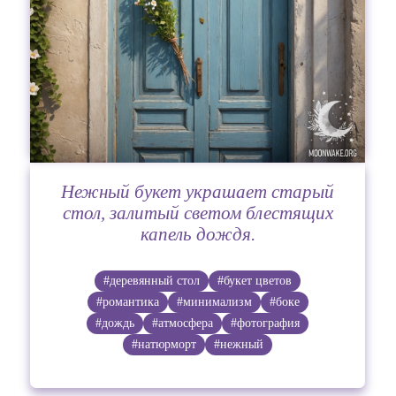
Нежный букет украшает старый
стол, залитый светом блестящих
капель дождя.
#деревянный стол
#букет цветов
#романтика
#минимализм
#боке
#дождь
#атмосфера
#фотография
#натюрморт
#нежный