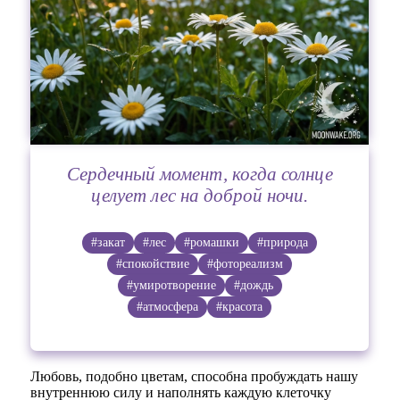
Сердечный момент, когда солнце
целует лес на доброй ночи.
#закат
#лес
#ромашки
#природа
#спокойствие
#фотореализм
#умиротворение
#дождь
#атмосфера
#красота
Любовь, подобно цветам, способна пробуждать нашу
внутреннюю силу и наполнять каждую клеточку