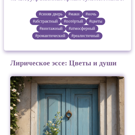
#синяя дверь
#маки
#ночь
#абстрактный
#потёртый
#цветы
#винтажный
#атмосферный
#романтический
#реалистичный
Лирическое эссе: Цветы и души