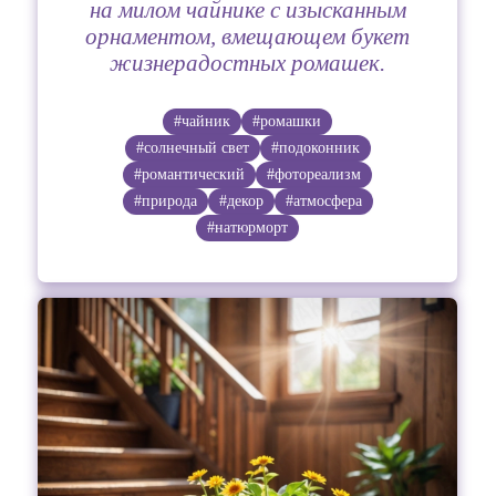
на милом чайнике с изысканным
орнаментом, вмещающем букет
жизнерадостных ромашек.
#чайник
#ромашки
#солнечный свет
#подоконник
#романтический
#фотореализм
#природа
#декор
#атмосфера
#натюрморт