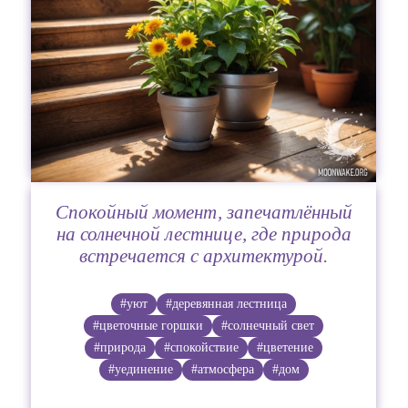
Спокойный момент, запечатлённый
на солнечной лестнице, где природа
встречается с архитектурой.
#уют
#деревянная лестница
#цветочные горшки
#солнечный свет
#природа
#спокойствие
#цветение
#уединение
#атмосфера
#дом