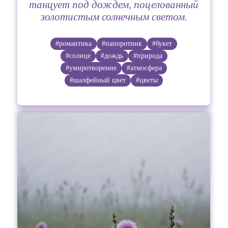
танцует под дождем, поцелованный
золотистым солнечным светом.
#романтика
#папоротник
#букет
#солнце
#дождь
#природа
#умиротворение
#атмосфера
#шалфейный цвет
#цветы