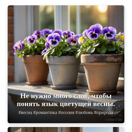
Не нужно много слов, чтобы
понять язык цветущей весны.
#весна #романтика #поэзия #любовь #природа