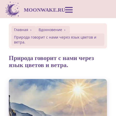
MOONWAKE.RU
Лунный календарь
Главная
Вдохновение
Природа говорит с нами через язык цветов и
Сонник
ветра.
Открытки
Природа говорит с нами через
язык цветов и ветра.
Совместимость
Символы
Вдохновение