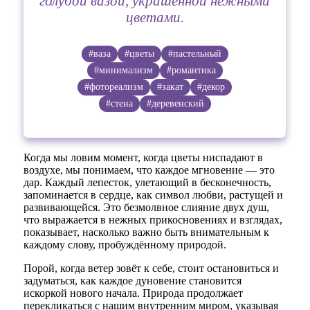
голубой вазой, украшенной нежными
цветами.
#ваза
#цветы
#пастельный
#минимализм
#романтика
#фотореализм
#закат
#декор
#стена
#деревенский
Когда мы ловим момент, когда цветы ниспадают в
воздухе, мы понимаем, что каждое мгновение — это
дар. Каждый лепесток, улетающий в бесконечность,
запоминается в сердце, как символ любви, растущей и
развивающейся. Это безмолвное слияние двух душ,
что выражается в нежных прикосновениях и взглядах,
показывает, насколько важно быть внимательным к
каждому слову, пробуждённому природой.
Порой, когда ветер зовёт к себе, стоит остановиться и
задуматься, как каждое дуновение становится
искоркой нового начала. Природа продолжает
перекликаться с нашим внутренним миром, указывая