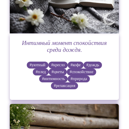
Интимный момент спокойствия
среди дождя.
#уютный
#кресло
#кофе
#дождь
#плед
#цветы
#спокойствие
#интимность
#природа
#релаксация