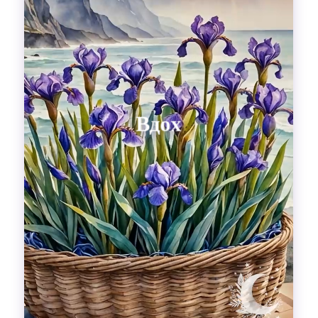
Гадания
Красоты!
Fashion
Выдох