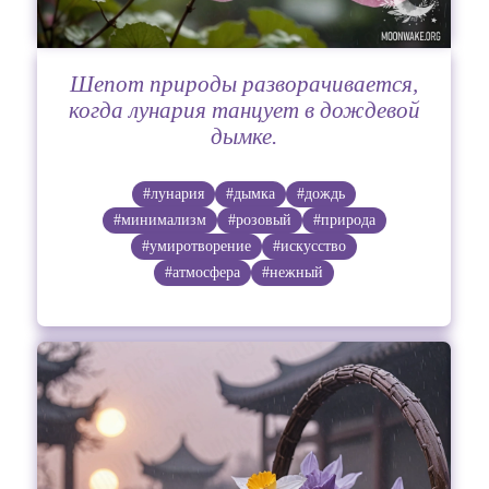
Шепот природы разворачивается,
когда лунария танцует в дождевой
дымке.
#лунария
#дымка
#дождь
#минимализм
#розовый
#природа
#умиротворение
#искусство
#атмосфера
#нежный