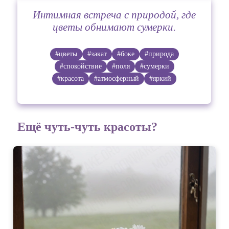
Интимная встреча с природой, где
цветы обнимают сумерки.
#цветы
#закат
#боке
#природа
#спокойствие
#поля
#сумерки
#красота
#атмосферный
#яркий
Ещё чуть-чуть красоты?