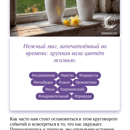
Нежный миг, запечатлённый во
времени: хрупкая ваза цветёт
жизнью.
#подоконник
#цветы
#нарциссы
#незабудки
#закат
#романтика
#ваза
#деревенский
#очаровательный
#природа
Как часто нам стоит остановиться в этом круговороте
событий и всмотреться в то, что нас окружает.
Прикоснувшись к природе, мы открываем источник