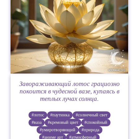
Завораживающий лотос грациозно
покоится в чудесной вазе, купаясь в
теплых лучах солнца.
#лотос
#паутинка
#солнечный свет
#ваза
#кремовый цвет
#спокойный
#умиротворяющий
#природа
#аниме арт
#атмосферный