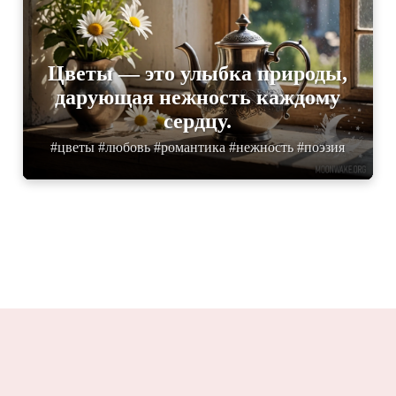
Цветы — это улыбка природы,
дарующая нежность каждому
сердцу.
#цветы #любовь #романтика #нежность #поэзия
Moonwake.ru 2025