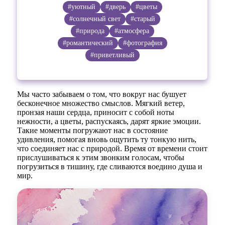
#уютный
#дверь
#цветы
#солнечный свет
#старый
#природа
#атмосфера
#романтический
#фотография
#приветливый
Мы часто забываем о том, что вокруг нас бушует
бесконечное множество смыслов. Мягкий ветер,
пронзая наши сердца, приносит с собой ноты
нежности, а цветы, распускаясь, дарят яркие эмоции.
Такие моменты погружают нас в состояние
удивления, помогая вновь ощутить ту тонкую нить,
что соединяет нас с природой. Время от времени стоит
прислушиваться к этим звонким голосам, чтобы
погрузиться в тишину, где сливаются воедино душа и
мир.