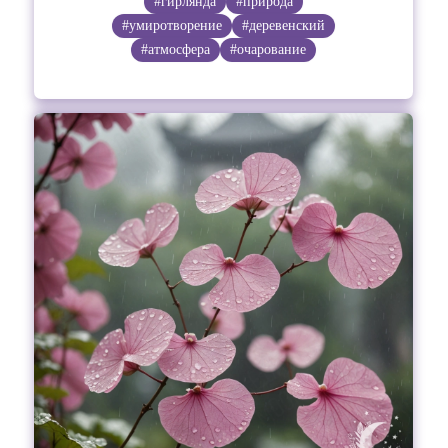
#гирлянда
#природа
#умиротворение
#деревенский
#атмосфера
#очарование