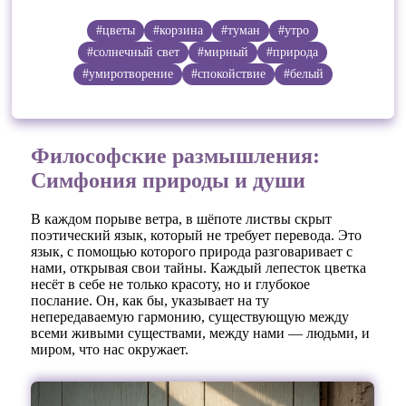
#цветы
#корзина
#туман
#утро
#солнечный свет
#мирный
#природа
#умиротворение
#спокойствие
#белый
Философские размышления:
Симфония природы и души
В каждом порыве ветра, в шёпоте листвы скрыт
поэтический язык, который не требует перевода. Это
язык, с помощью которого природа разговаривает с
нами, открывая свои тайны. Каждый лепесток цветка
несёт в себе не только красоту, но и глубокое
послание. Он, как бы, указывает на ту
непередаваемую гармонию, существующую между
всеми живыми существами, между нами — людьми, и
миром, что нас окружает.