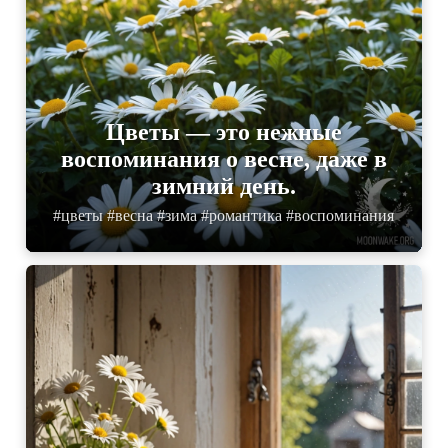
Цветы — это нежные
воспоминания о весне, даже в
зимний день.
#цветы #весна #зима #романтика #воспоминания