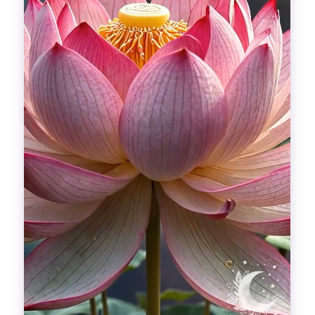
Гадания
Красоты!
Fashion
Выдох