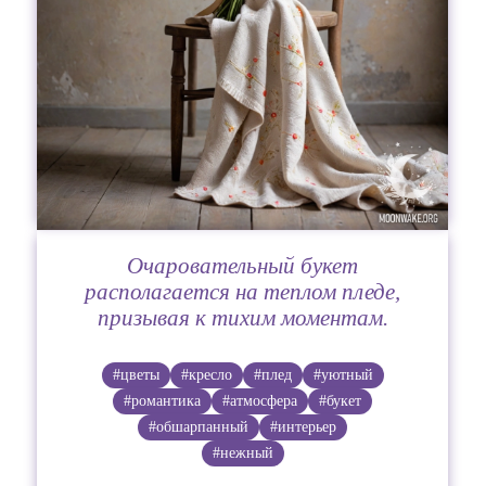
Очаровательный букет
располагается на теплом пледе,
призывая к тихим моментам.
#цветы
#кресло
#плед
#уютный
#романтика
#атмосфера
#букет
#обшарпанный
#интерьер
#нежный