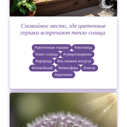
Спокойное место, где цветочные
горшки встречают тепло солнца.
#цветочные горшки
#лестница
#свет солнца
#умиротворение
#природа
#на свежем воздухе
#спокойный
#атмосфера
#тепло
#цветение