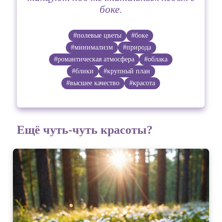
боке.
#полевые цветы
#боке
#минимализм
#природа
#романтическая атмосфера
#облака
#блики
#крупный план
#высшее качество
#красота
Ещё чуть-чуть красоты?