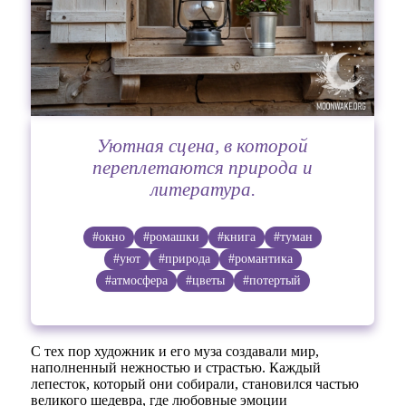
Уютная сцена, в которой
переплетаются природа и
литература.
#окно
#ромашки
#книга
#туман
#уют
#природа
#романтика
#атмосфера
#цветы
#потертый
С тех пор художник и его муза создавали мир,
наполненный нежностью и страстью. Каждый
лепесток, который они собирали, становился частью
великого шедевра, где любовные эмоции