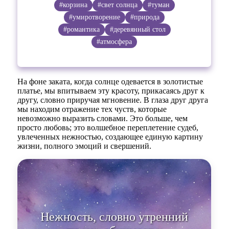
#корзина
#свет солнца
#туман
#умиротворение
#природа
#романтика
#деревянный стол
#атмосфера
На фоне заката, когда солнце одевается в золотистые
платье, мы впитываем эту красоту, прикасаясь друг к
другу, словно приручая мгновение. В глаза друг друга
мы находим отражение тех чуств, которые
невозможно выразить словами. Это больше, чем
просто любовь; это волшебное переплетение судеб,
увлеченных нежностью, создающее единую картину
жизни, полного эмоций и свершений.
Нежность, словно