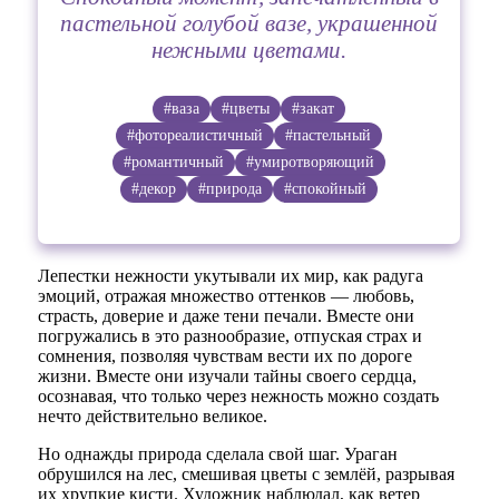
пастельной голубой вазе, украшенной
нежными цветами.
#ваза
#цветы
#закат
#фотореалистичный
#пастельный
#романтичный
#умиротворяющий
#декор
#природа
#спокойный
Лепестки нежности укутывали их мир, как радуга
эмоций, отражая множество оттенков — любовь,
страсть, доверие и даже тени печали. Вместе они
погружались в это разнообразие, отпуская страх и
сомнения, позволяя чувствам вести их по дороге
жизни. Вместе они изучали тайны своего сердца,
осознавая, что только через нежность можно создать
нечто действительно великое.
Но однажды природа сделала свой шаг. Ураган
обрушился на лес, смешивая цветы с землёй, разрывая
их хрупкие кисти. Художник наблюдал, как ветер