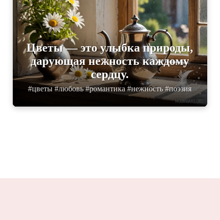
Цветы — это улыбка природы,
дарующая нежность каждому
сердцу.
#цветы #любовь #романтика #нежность #поэзия