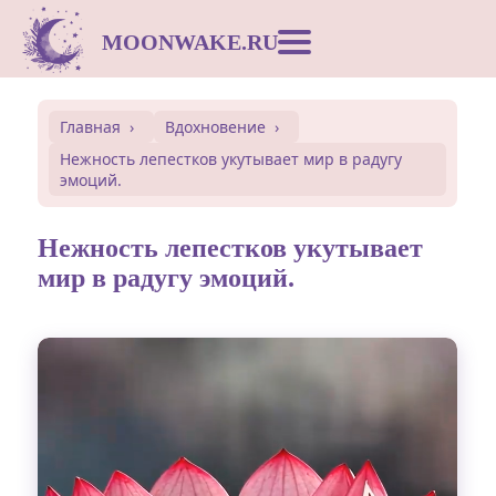
MOONWAKE.RU
Лунный календарь
Главная
Вдохновение
Нежность лепестков укутывает мир в радугу
Сонник
эмоций.
Открытки
Нежность лепестков укутывает
мир в радугу эмоций.
Совместимость
Символы
Вдохновение