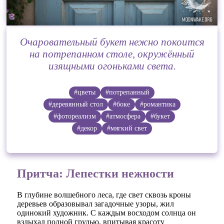
Очаровательный букет нежно покоится
на потрепанном столе, окружённый
изящными огоньками света.
#цветы
#потрепанный
#деревянный стол
#боке
#романтика
#фотореализм
#атмосфера
#букет
#декор
#мягкий свет
Притча: Лепестки нежности
В глубине волшебного леса, где свет сквозь кроны
деревьев образовывал загадочные узоры, жил
одинокий художник. С каждым восходом солнца он
вздыхал полной грудью, впитывая красоту