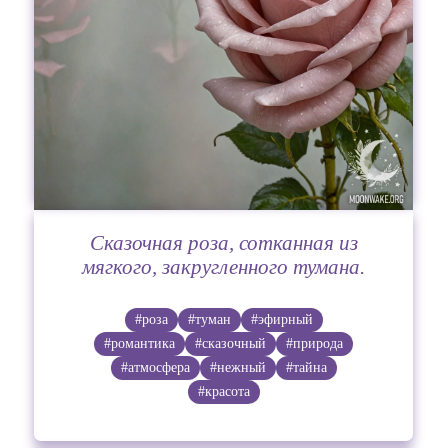
Сказочная роза, сотканная из
мягкого, закругленного тумана.
#роза
#туман
#эфирный
#романтика
#сказочный
#природа
#атмосфера
#нежный
#тайна
#красота