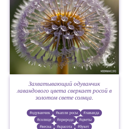
Захватывающий одуванчик
лавандового цвета сверкает росой в
золотом свете солнца.
#одуванчик
#капли росы
#лаванда
#солнце
#природа
#цветы
#весна
#красота
#букет