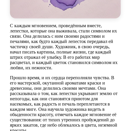
С каждым мгновением, проведённым вместе,
лепестки, которые она выживала, стали символом их
связи. Она делилась с ним своими радостями и
печалями, как будто каждый лепесток передавал ей
частичку своей души. Художник, в свою очередь,
начал писать картины, полные жизни, где каждый
штрих отражал её улыбку. В его работах мир
расцветал, и каждый цветок становился символом их
любви, их нежности.
Прошло время, и их сердца переполняли чувства. В
его мастерской, окутанной ароматами краски и
древесины, они делились своими мечтами. Она
рассказывала о том, как лепестки укрывают землю от
непогоды, как они становятся приютом для
насекомых, как радость и печаль переплетаются в
каждом миге. Она научила художника видеть в
обыденности красоту, отмечать каждое мгновение её
существования: от тихих утренних пробуждений до
ярких закатов, где небо облекалось в цвета, неземной
красоты.