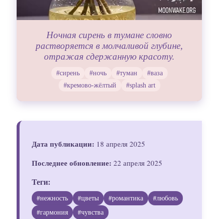
Ночная сирень в тумане словно
растворяется в молчаливой глубине,
отражая сдержанную красоту.
#сирень
#ночь
#туман
#ваза
#кремово-жёлтый
#splash art
Дата публикации:
18 апреля 2025
Последнее обновление:
22 апреля 2025
Теги:
#нежность
#цветы
#романтика
#любовь
#гармония
#чувства