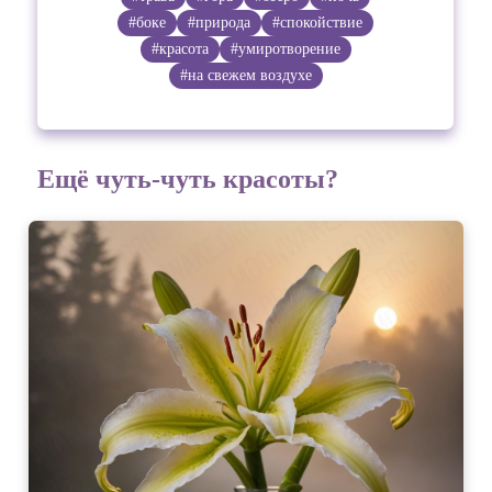
#боке
#природа
#спокойствие
#красота
#умиротворение
#на свежем воздухе
Ещё чуть-чуть красоты?