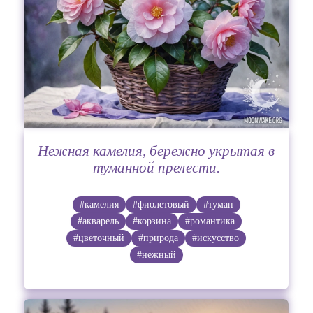
Нежная камелия, бережно укрытая в
туманной прелести.
#камелия
#фиолетовый
#туман
#акварель
#корзина
#романтика
#цветочный
#природа
#искусство
#нежный