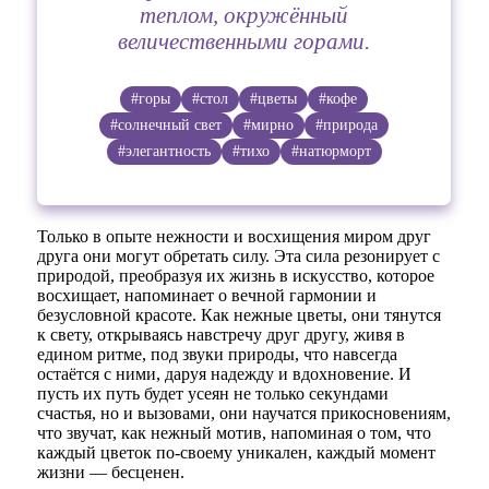
теплом, окружённый
величественными горами.
#горы
#стол
#цветы
#кофе
#солнечный свет
#мирно
#природа
#элегантность
#тихо
#натюрморт
Только в опыте нежности и восхищения миром друг
друга они могут обретать силу. Эта сила резонирует с
природой, преобразуя их жизнь в искусство, которое
восхищает, напоминает о вечной гармонии и
безусловной красоте. Как нежные цветы, они тянутся
к свету, открываясь навстречу друг другу, живя в
едином ритме, под звуки природы, что навсегда
остаётся с ними, даруя надежду и вдохновение. И
пусть их путь будет усеян не только секундами
счастья, но и вызовами, они научатся прикосновениям,
что звучат, как нежный мотив, напоминая о том, что
каждый цветок по-своему уникален, каждый момент
жизни — бесценен.