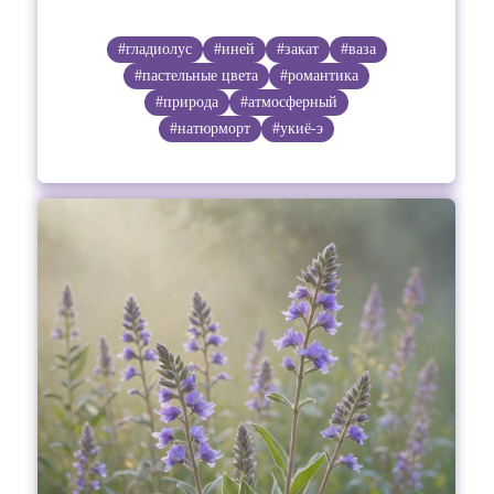
#гладиолус
#иней
#закат
#ваза
#пастельные цвета
#романтика
#природа
#атмосферный
#натюрморт
#укиё-э