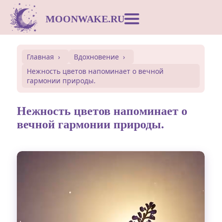
MOONWAKE.RU
Лунный календарь
Главная
Вдохновение
Нежность цветов напоминает о вечной
Сонник
гармонии природы.
Открытки
Нежность цветов напоминает о
вечной гармонии природы.
Совместимость
Символы
Вдохновение