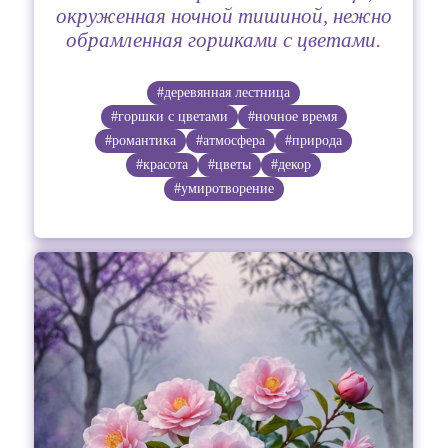
окруженная ночной тишиной, нежно
обрамленная горшками с цветами.
#деревянная лестница
#горшки с цветами
#ночное время
#романтика
#атмосфера
#природа
#красота
#цветы
#декор
#умиротворение