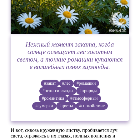
Нежный момент заката, когда
солнце освещает лес золотым
светом, а тонкие ромашки купаются
в волшебных огнях гирлянды.
#закат
#лес
#ромашки
#огни гирлянды
#природа
#романтика
#атмосферный
#сумерки
#цветы
#спокойствие
И вот, сквозь кружевную листву, пробивается луч
света, отражаясь в их глазах, полных волнения и