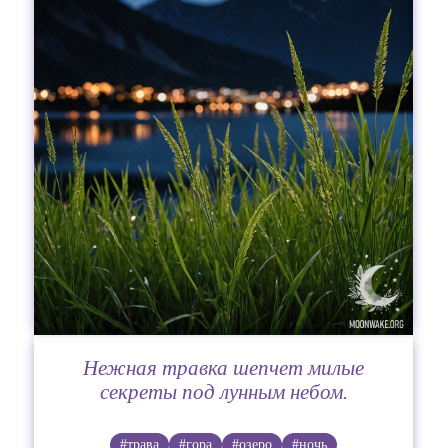
Нежная травка шепчет милые
секреты под лунным небом.
#трава
#гора
#озеро
#ночь