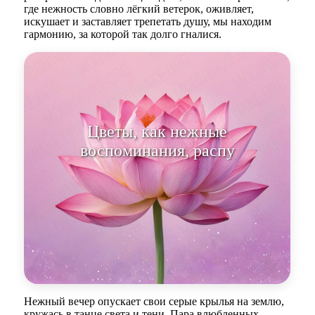
где нежность словно лёгкий ветерок, оживляет,
искушает и заставляет трепетать душу, мы находим
гармонию, за которой так долго гналися.
Цветы, как нежные
воспоминания, распускаются в
сердце.
Нежный вечер опускает свои серые крылья на землю,
кружась в танце света и тени. Пара влюбленных,