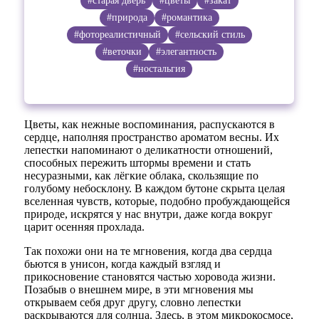
#старая дверь
#цветы
#закат
#природа
#романтика
#фотореалистичный
#сельский стиль
#веточки
#элегантность
#ностальгия
Цветы, как нежные воспоминания, распускаются в
сердце, наполняя пространство ароматом весны. Их
лепестки напоминают о деликатности отношений,
способных пережить штормы времени и стать
несуразными, как лёгкие облака, скользящие по
голубому небосклону. В каждом бутоне скрыта целая
вселенная чувств, которые, подобно пробуждающейся
природе, искрятся у нас внутри, даже когда вокруг
царит осенняя прохлада.
Так похожи они на те мгновения, когда два сердца
бьются в унисон, когда каждый взгляд и
прикосновение становятся частью хоровода жизни.
Позабыв о внешнем мире, в эти мгновения мы
открываем себя друг другу, словно лепестки
раскрываются для солнца. Здесь, в этом микрокосмосе,