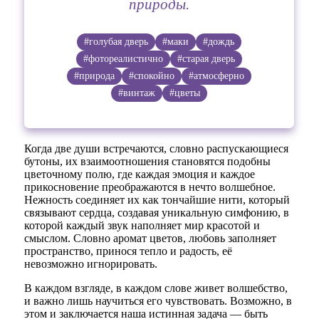
природы.
#голубая дверь
#маки
#дождь
#фотореалистично
#старая дверь
#природа
#спокойно
#атмосферно
#винтаж
#цветы
Когда две души встречаются, словно распускающиеся
бутоны, их взаимоотношения становятся подобны
цветочному полю, где каждая эмоция и каждое
прикосновение преображаются в нечто волшебное.
Нежность соединяет их как тончайшие нити, который
связывают сердца, создавая уникальную симфонию, в
которой каждый звук наполняет мир красотой и
смыслом. Словно аромат цветов, любовь заполняет
пространство, принося тепло и радость, её
невозможно игнорировать.
В каждом взгляде, в каждом слове живет волшебство,
и важно лишь научиться его чувствовать. Возможно, в
этом и заключается наша истинная задача — быть