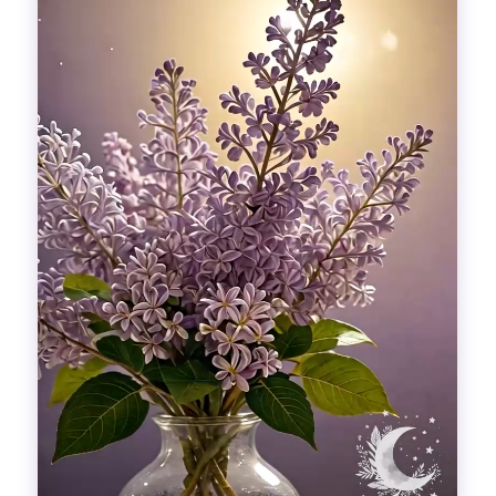
Гадания
Красоты!
Fashion
Выдох