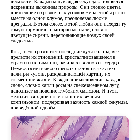
нежности. Каждый миг, каждая секунда заполняется
искренним дыханием природы. Они словно цветы,
пришедшие из различных уголков мира, чтобы расти
вместе на одной клумбе, преодолевая любые
преграды. В этом союзе, в этой любви они находят ту
самую гармонию, о которой мечтали, словно
цветущие сирени, переполняющие воздух своей
сладостью.
Когда вечер разгоняет последние лучи солнца, все
прелести их отношений, кристаллизовавшиеся в
страсти и понимании, начинают волновать сердца.
Нежность интимного шёпота становится частью
палитры чувств, раскрашивающей картину их
совместной жизни. Каждое прикосновение, каждое
слово, словно капли росы на свежезасеянном лугу,
наполняет мгновение глубоким смыслом. И пусть
мелодия звёздной ночи станет их вечным
компаньоном, подчеркивая важность каждой секунды,
проведённой вдвоём.