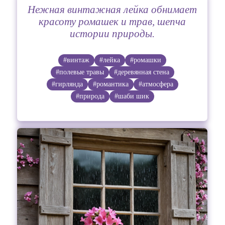
Нежная винтажная лейка обнимает
красоту ромашек и трав, шепча
истории природы.
#винтаж
#лейка
#ромашки
#полевые травы
#деревянная стена
#гирлянда
#романтика
#атмосфера
#природа
#шаби шик