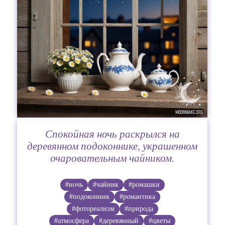
Спокойная ночь раскрылся на
деревянном подоконнике, украшенном
очаровательным чайником.
#ночь
#чайник
#ромашки
#подоконник
#романтика
#фотореализм
#природа
#атмосфера
#деревянный
#цветы