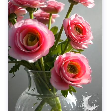
Гадания
Красоты!
Fashion
Выдох