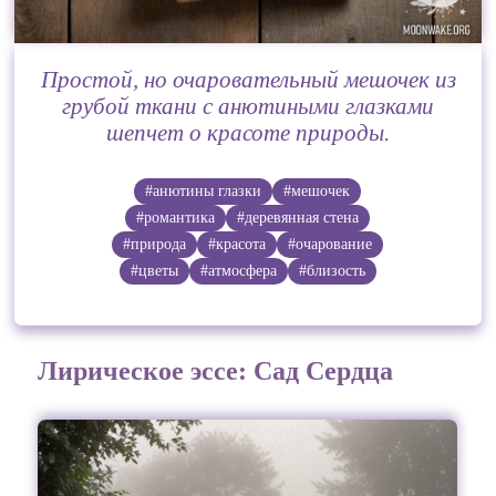
Простой, но очаровательный мешочек из
грубой ткани с анютиными глазками
шепчет о красоте природы.
#анютины глазки
#мешочек
#романтика
#деревянная стена
#природа
#красота
#очарование
#цветы
#атмосфера
#близость
Лирическое эссе: Сад Сердца