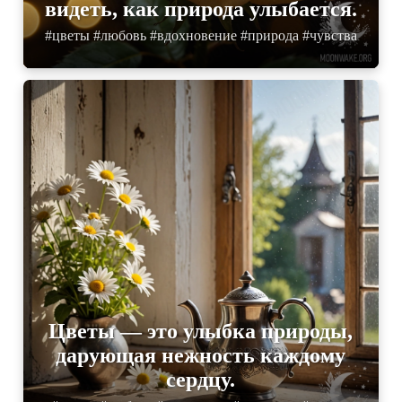
видеть, как природа улыбается.
#цветы #любовь #вдохновение #природа #чувства
Цветы — это улыбка природы,
дарующая нежность каждому
сердцу.