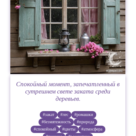
Спокойный момент, запечатленный в
сутрешнем свете заката среди
деревьев.
#закат
#лес
#ромашки
#безмятежность
#природа
#спокойный
#цветы
#атмосфера