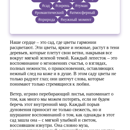
#сад
#сирень
#туман
#романтический
#атмосферный
#природа
#нужный момент
Наше сердце – это сад, где цветы гармонии
расцветают. Эти цветы, яркие и нежные, растут в тени
деревьев, которые плетут свои ветви, накрывая все
вокруг мягкой зеленой темой. Каждый лепесток – это
воспоминание о мгновениях счастья, о взглядах,
полных нежности, о прикосновениях, оставляющих
нежный след на коже и в душе. В этом саду цветы не
только радуют глаз; они шепчут слова, которые
понимают только стремящиеся к любви.
Ветер, игриво перебирающий листья, напоминает о
том, как много мы можем потерять, если не будем
беречь этот внутренний мир. Каждый порыв
дуновения приносит не только свежесть, но и
шуршание воспоминаний о том, как однажды в этот
сад зашла она – с мягкой улыбкой и светом,
воссиявшим изнутри. Она словно муза,