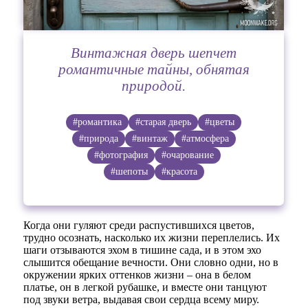
Винтажная дверь шепчет
романтичные тайны, обнятая
природой.
#романтика
#старая дверь
#цветы
#природа
#винтаж
#атмосфера
#фотография
#очарование
#шепоты
#красота
Когда они гуляют среди распустившихся цветов,
трудно осознать, насколько их жизни переплелись. Их
шаги отзываются эхом в тишине сада, и в этом эхо
слышится обещание вечности. Они словно одни, но в
окружении ярких оттенков жизни – она в белом
платье, он в легкой рубашке, и вместе они танцуют
под звуки ветра, выдавая свои сердца всему миру.