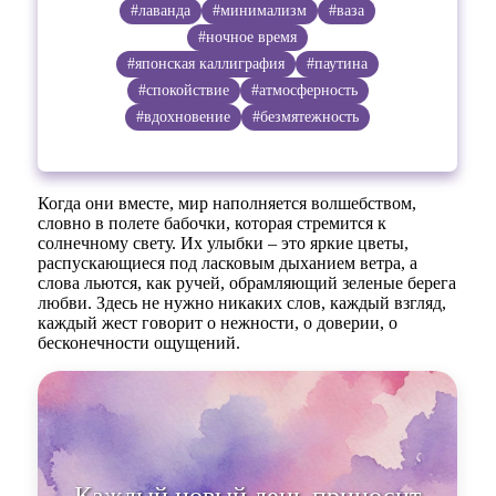
#лаванда
#минимализм
#ваза
#ночное время
#японская каллиграфия
#паутина
#спокойствие
#атмосферность
#вдохновение
#безмятежность
Когда они вместе, мир наполняется волшебством,
словно в полете бабочки, которая стремится к
солнечному свету. Их улыбки – это яркие цветы,
распускающиеся под ласковым дыханием ветра, а
слова льются, как ручей, обрамляющий зеленые берега
любви. Здесь не нужно никаких слов, каждый взгляд,
каждый жест говорит о нежности, о доверии, о
бесконечности ощущений.