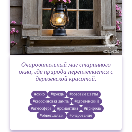
Очаровательный миг старинного
окна, где природа переплетается с
деревенской красотой.
#окно
#дождь
#розовые цветы
#керосиновая лампа
#деревенский
#атмосфера
#романтика
#природа
#обветшалый
#очарование