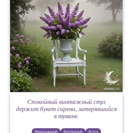
Спокойный винтажный стул
держит букет сирени, затерявшийся
в тумане.
#винтажный
#потертый
#стул