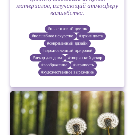
материалов, излучающий атмосферу
волшебства.
#пластиковый цветок
#волшебное искусство
#яркие цвета
#современный дизайн
#вдохновленный природой
#декор для дома
#творческий декор
#воображение
#игривость
#художественное выражение