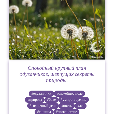
Спокойный крупный план
одуванчиков, шепчущих секреты
природы.
#одуванчики
#спокойное поле
#природа
#боке
#умиротворение
#солнечный день
#цветы
#лес
#тишина
#спокойствие