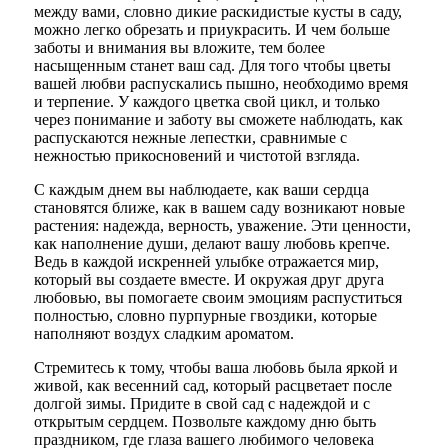
между вами, словно дикие раскидистые кусты в саду,
можно легко обрезать и приукрасить. И чем больше
заботы и внимания вы вложите, тем более
насыщенным станет ваш сад. Для того чтобы цветы
вашей любви распускались пышно, необходимо время
и терпение. У каждого цветка свой цикл, и только
через понимание и заботу вы сможете наблюдать, как
распускаются нежные лепестки, сравнимые с
нежностью прикосновений и чистотой взгляда.
С каждым днем вы наблюдаете, как ваши сердца
становятся ближе, как в вашем саду возникают новые
растения: надежда, верность, уважение. Эти ценности,
как наполнение души, делают вашу любовь крепче.
Ведь в каждой искренней улыбке отражается мир,
который вы создаете вместе. И окружая друг друга
любовью, вы помогаете своим эмоциям распуститься
полностью, словно пурпурные гвоздики, которые
наполняют воздух сладким ароматом.
Стремитесь к тому, чтобы ваша любовь была яркой и
живой, как весенний сад, который расцветает после
долгой зимы. Придите в свой сад с надеждой и с
открытым сердцем. Позвольте каждому дню быть
праздником, где глаза вашего любимого человека