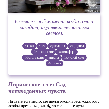
Безмятежный момент, когда солнце
заходит, окутывая лес теплым
светом.
#закат
#лес
#ромашки
#природа
#спокойствие
#атмосфера
#фотография
#цветы
#золотой свет
#красота
Лирическое эссе: Сад
неизведанных чувств
На свете есть место, где цветы эмоций распускаются с
особой прелестью, как будто солнечные лучи