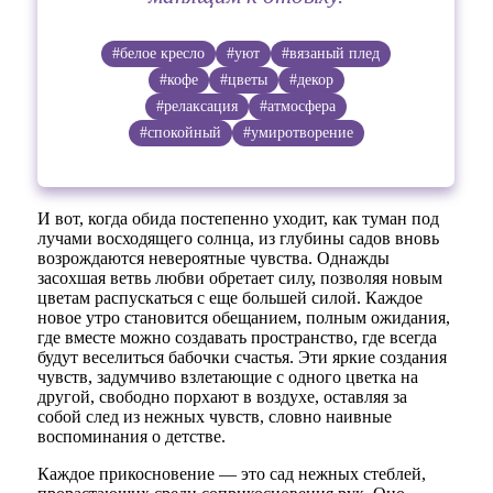
#белое кресло
#уют
#вязаный плед
#кофе
#цветы
#декор
#релаксация
#атмосфера
#спокойный
#умиротворение
И вот, когда обида постепенно уходит, как туман под
лучами восходящего солнца, из глубины садов вновь
возрождаются невероятные чувства. Однажды
засохшая ветвь любви обретает силу, позволяя новым
цветам распускаться с еще большей силой. Каждое
новое утро становится обещанием, полным ожидания,
где вместе можно создавать пространство, где всегда
будут веселиться бабочки счастья. Эти яркие создания
чувств, задумчиво взлетающие с одного цветка на
другой, свободно порхают в воздухе, оставляя за
собой след из нежных чувств, словно наивные
воспоминания о детстве.
Каждое прикосновение — это сад нежных стеблей,