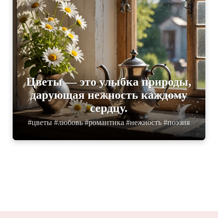
Цветы — это улыбка природы,
дарующая нежность каждому
сердцу.
#цветы #любовь #романтика #нежность #поэзия