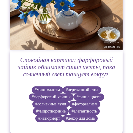
Спокойная картина: фарфоровый
чайник обнимает синие цветы, пока
солнечный свет танцует вокруг.
#минимализм
#деревянный стол
#фарфоровый чайник
#синие цветы
#солнечные лучи
#фотореализм
#умиротворение
#элегантность
#натюрморт
#декор для дома