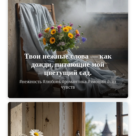
Твои нежные слова — как
дожди, питающие мой
цветущий сад.
#нежность #любовь #романтика #эмоции #сад
чувств