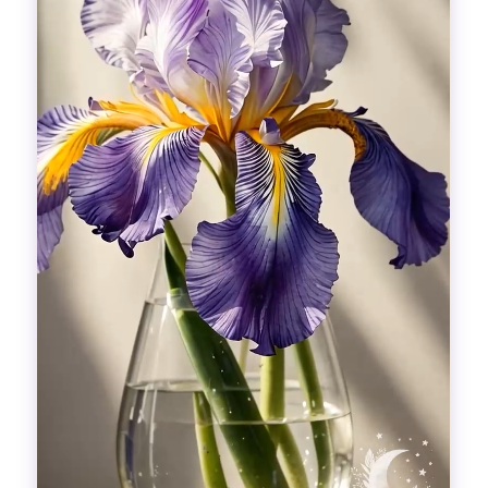
Гадания
Красоты!
Fashion
Выдох