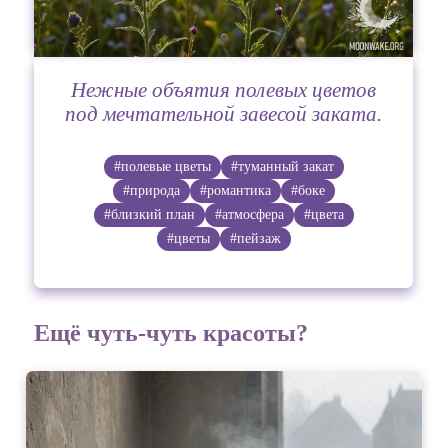
Нежные объятия полевых цветов
под мечтательной завесой заката.
#полевые цветы
#туманный закат
#природа
#романтика
#боке
#близкий план
#атмосфера
#цвета
#цветы
#пейзаж
Ещё чуть-чуть красоты?