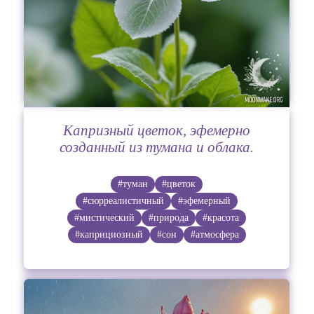
Капризный цветок, эфемерно
созданный из тумана и облака.
#туман
#цветок
#сюрреалистичный
#эфемерный
#мистический
#природа
#красота
#каприциозный
#сон
#атмосфера