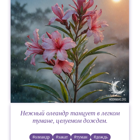
Нежный олеандр танцует в легком
тумане, целуемом дождем.
#олеандр
#закат
#туман
#дождь