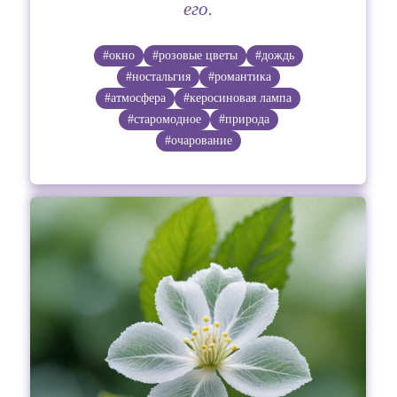
его.
#окно
#розовые цветы
#дождь
#ностальгия
#романтика
#атмосфера
#керосиновая лампа
#старомодное
#природа
#очарование