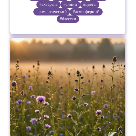
#акварель
#синий
#цветы
#романтический
#атмосферный
#блестки