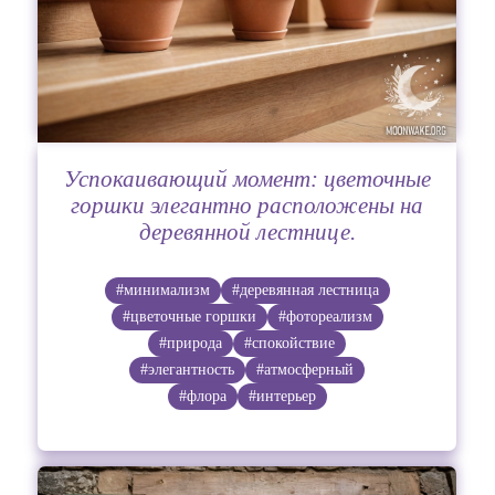
Успокаивающий момент: цветочные
горшки элегантно расположены на
деревянной лестнице.
#минимализм
#деревянная лестница
#цветочные горшки
#фотореализм
#природа
#спокойствие
#элегантность
#атмосферный
#флора
#интерьер