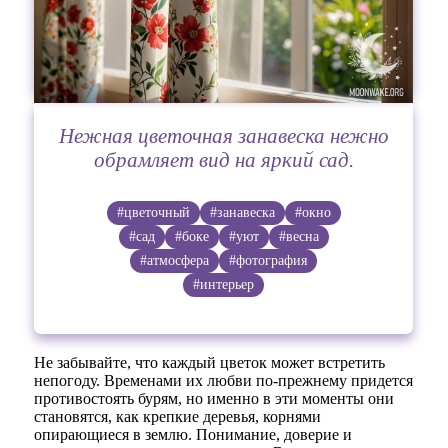
Нежная цветочная занавеска нежно
обрамляет вид на яркий сад.
#цветочный
#занавеска
#окно
#сад
#боке
#уют
#весна
#атмосфера
#фотография
#интерьер
Не забывайте, что каждый цветок может встретить
непогоду. Временами их любви по-прежнему придется
противостоять бурям, но именно в эти моменты они
становятся, как крепкие деревья, корнями
опирающиеся в землю. Понимание, доверие и