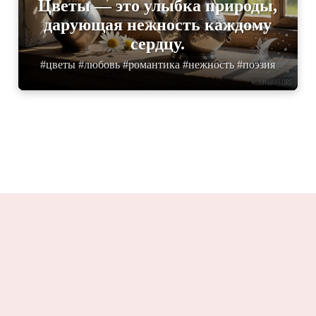
Цветы — это улыбка природы,
дарующая нежность каждому
сердцу.
#цветы #любовь #романтика #нежность #поэзия
Moonwake.ru 2025