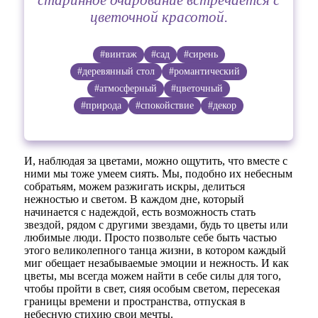
цветочной красотой.
#винтаж
#сад
#сирень
#деревянный стол
#романтический
#атмосферный
#цветочный
#природа
#спокойствие
#декор
И, наблюдая за цветами, можно ощутить, что вместе с
ними мы тоже умеем сиять. Мы, подобно их небесным
собратьям, можем разжигать искры, делиться
нежностью и светом. В каждом дне, который
начинается с надеждой, есть возможность стать
звездой, рядом с другими звездами, будь то цветы или
любимые люди. Просто позвольте себе быть частью
этого великолепного танца жизни, в котором каждый
миг обещает незабываемые эмоции и нежность. И как
цветы, мы всегда можем найти в себе силы для того,
чтобы пройти в свет, сияя особым светом, пересекая
границы времени и пространства, отпуская в
небесную стихию свои мечты.