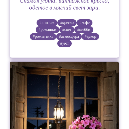
Снимок уюта: винтажное кресло,
одетое в мягкий свет зари.
#винтаж
#кресло
#кофе
#ромашки
#свет
#шебби
#романтика
#атмосфера
#декор
#уют