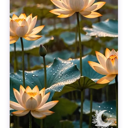
Гадания
Красоты!
Fashion
Выдох