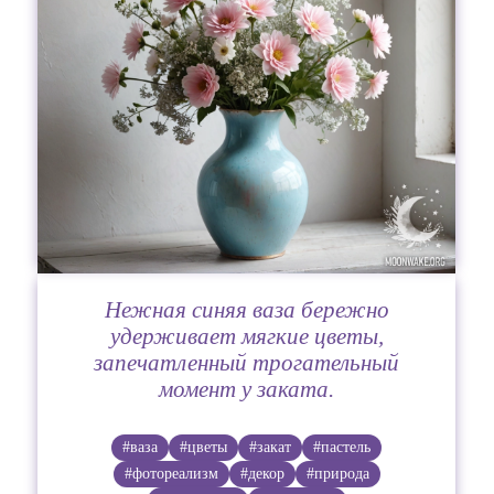
Нежная синяя ваза бережно
удерживает мягкие цветы,
запечатленный трогательный
момент у заката.
#ваза
#цветы
#закат
#пастель
#фотореализм
#декор
#природа