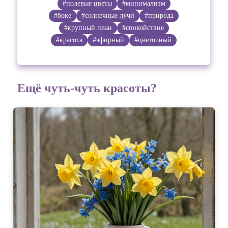
#полевые цветы
#минимализм
#боке
#солнечные лучи
#природа
#крупный план
#спокойствие
#красота
#эфирный
#цветочный
Ещё чуть-чуть красоты?