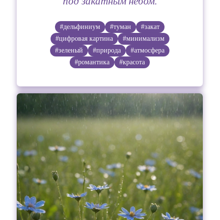
под закатным небом.
#дельфиниум
#туман
#закат
#цифровая картина
#минимализм
#зеленый
#природа
#атмосфера
#романтика
#красота