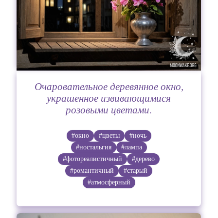
Очаровательное деревянное окно,
украшенное извивающимися
розовыми цветами.
#окно
#цветы
#ночь
#ностальгия
#лампа
#фотореалистичный
#дерево
#романтичный
#старый
#атмосферный