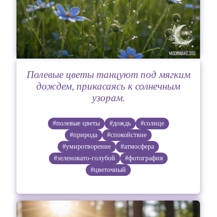
Полевые цветы танцуют под мягким
дождем, прикасаясь к солнечным
узорам.
#полевые цветы
#дождь
#солнце
#природа
#спокойствие
#умиротворение
#атмосфера
#зеленовато-голубой
#фотография
#цветочный