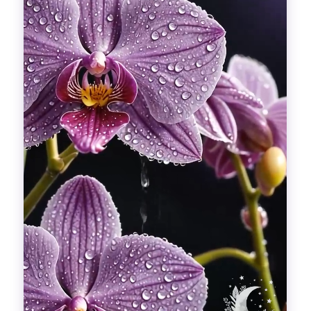
Гадания
Красоты!
Fashion
Выдох