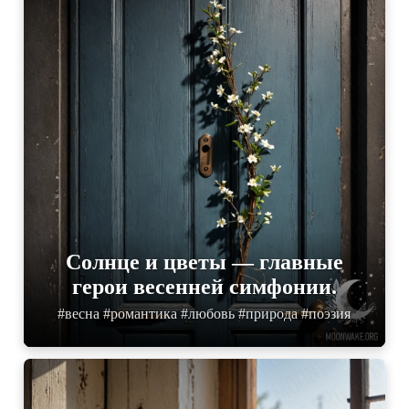
Солнце и цветы — главные
герои весенней симфонии.
#весна #романтика #любовь #природа #поэзия