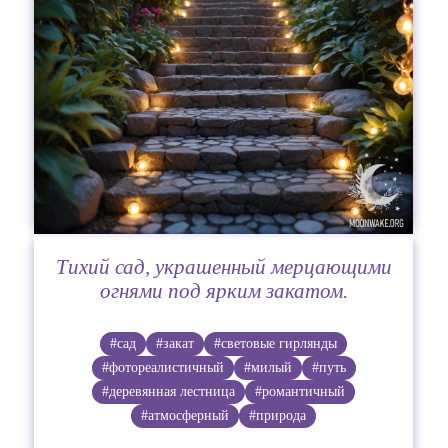
Тихий сад, украшенный мерцающими
огнями под ярким закатом.
#сад
#закат
#световые гирлянды
#фотореалистичный
#милый
#путь
#деревянная лестница
#романтичный
#атмосферный
#природа