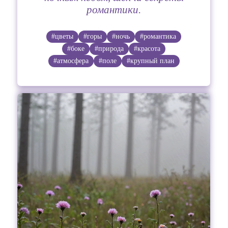
романтики.
#цветы
#горы
#ночь
#романтика
#боке
#природа
#красота
#атмосфера
#поле
#крупный план