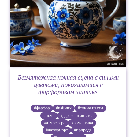
Безмятежная ночная сцена с синими
цветами, покоящимися в
фарфоровом чайнике.
#фарфор
#чайник
#синие цветы
#ночь
#деревянный стол
#атмосфера
#романтика
#натюрморт
#природа