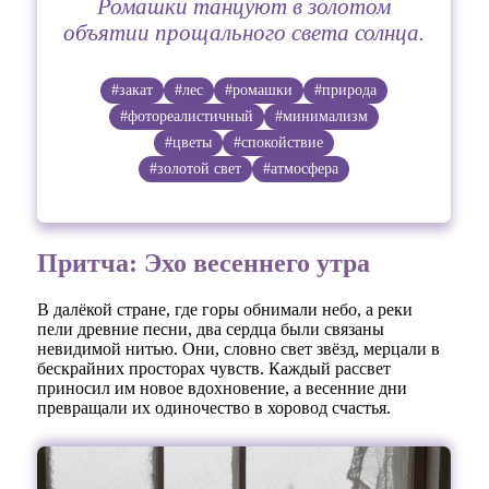
Ромашки танцуют в золотом
объятии прощального света солнца.
#закат
#лес
#ромашки
#природа
#фотореалистичный
#минимализм
#цветы
#спокойствие
#золотой свет
#атмосфера
Притча: Эхо весеннего утра
В далёкой стране, где горы обнимали небо, а реки
пели древние песни, два сердца были связаны
невидимой нитью. Они, словно свет звёзд, мерцали в
бескрайних просторах чувств. Каждый рассвет
приносил им новое вдохновение, а весенние дни
превращали их одиночество в хоровод счастья.