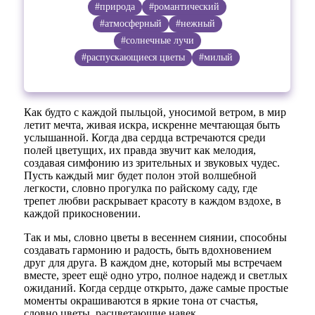
#природа
#романтический
#атмосферный
#нежный
#солнечные лучи
#распускающиеся цветы
#милый
Как будто с каждой пыльцой, уносимой ветром, в мир
летит мечта, живая искра, искренне мечтающая быть
услышанной. Когда два сердца встречаются среди
полей цветущих, их правда звучит как мелодия,
создавая симфонию из зрительных и звуковых чудес.
Пусть каждый миг будет полон этой волшебной
легкости, словно прогулка по райскому саду, где
трепет любви раскрывает красоту в каждом вздохе, в
каждой прикосновении.
Так и мы, словно цветы в весеннем сиянии, способны
создавать гармонию и радость, быть вдохновением
друг для друга. В каждом дне, который мы встречаем
вместе, зреет ещё одно утро, полное надежд и светлых
ожиданий. Когда сердце открыто, даже самые простые
моменты окрашиваются в яркие тона от счастья,
словно цветы, расцветающие навек.