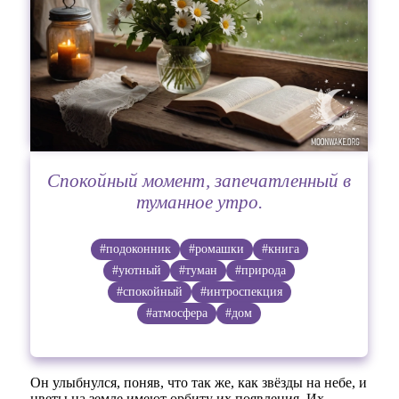
Спокойный момент, запечатленный в
туманное утро.
#подоконник
#ромашки
#книга
#уютный
#туман
#природа
#спокойный
#интроспекция
#атмосфера
#дом
Он улыбнулся, поняв, что так же, как звёзды на небе, и
цветы на земле имеют орбиту их появления. Их