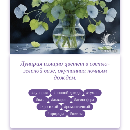
Лунария изящно цветет в светло-
зеленой вазе, окутанная ночным
дождем.
#лунария
#ночной дождь
#туман
#ваза
#акварель
#атмосфера
#красивый
#романтичный
#природа
#цветы