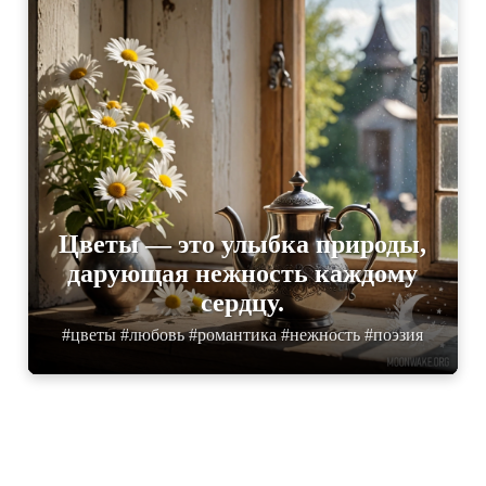
Цветы — это улыбка природы,
дарующая нежность каждому
сердцу.
#цветы #любовь #романтика #нежность #поэзия