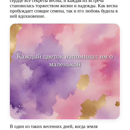
сердце все секреты весны, и каждая их встреча
становилась торжеством жизни и надежды. Как весна
пробуждает спящие семена, так и его любовь будила в
ней вдохновение.
Каждый цветок напоминал им о
маленькой звезде, вплетённой в
их
В один из таких весенних дней, когда земля