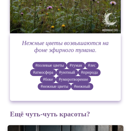
Нежные цветы возвышаются на
фоне эфирного тумана.
#полевые цветы
#туман
#лес
#атмосфера
#уютный
#природа
#боке
#умиротворение
#нежные цветы
#нежный
Ещё чуть-чуть красоты?