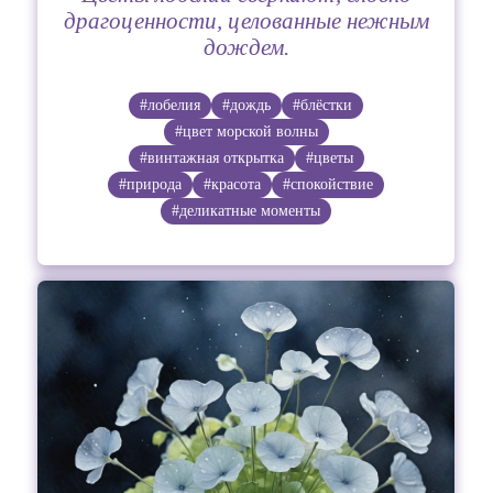
драгоценности, целованные нежным
дождем.
#лобелия
#дождь
#блёстки
#цвет морской волны
#винтажная открытка
#цветы
#природа
#красота
#спокойствие
#деликатные моменты