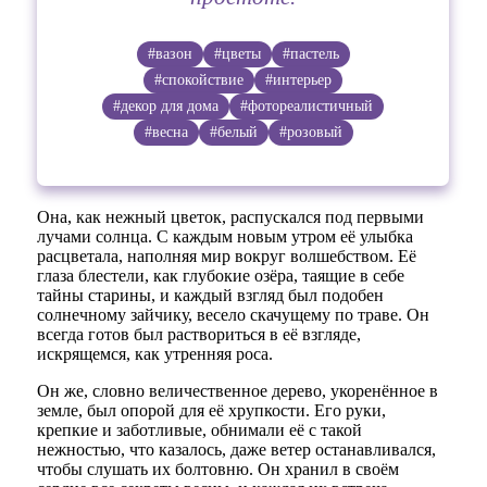
#вазон
#цветы
#пастель
#спокойствие
#интерьер
#декор для дома
#фотореалистичный
#весна
#белый
#розовый
Она, как нежный цветок, распускался под первыми
лучами солнца. С каждым новым утром её улыбка
расцветала, наполняя мир вокруг волшебством. Её
глаза блестели, как глубокие озёра, таящие в себе
тайны старины, и каждый взгляд был подобен
солнечному зайчику, весело скачущему по траве. Он
всегда готов был раствориться в её взгляде,
искрящемся, как утренняя роса.
Он же, словно величественное дерево, укоренённое в
земле, был опорой для её хрупкости. Его руки,
крепкие и заботливые, обнимали её с такой
нежностью, что казалось, даже ветер останавливался,
чтобы слушать их болтовню. Он хранил в своём