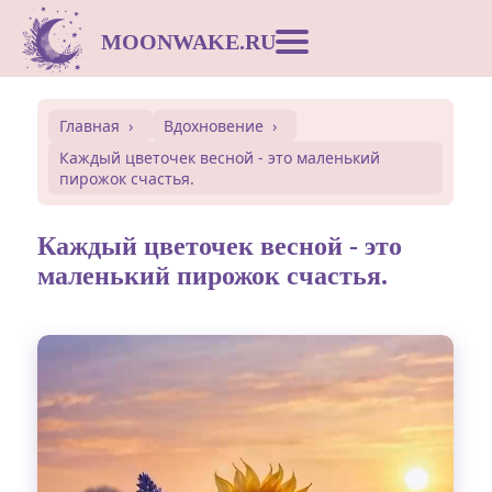
MOONWAKE.RU
Лунный календарь
Главная
Вдохновение
Каждый цветочек весной - это маленький
Сонник
пирожок счастья.
Открытки
Каждый цветочек весной - это
маленький пирожок счастья.
Совместимость
Символы
Вдохновение