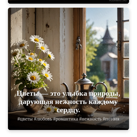
Цветы — это улыбка природы,
дарующая нежность каждому
сердцу.
#цветы #любовь #романтика #нежность #поэзия