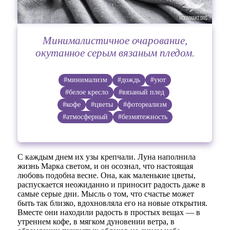
Минималистичное очарование,
окутанное серым вязаным пледом.
#минимализм
#дождь
#уют
#белое кресло
#вязаный плед
#кофе
#цветы
#фотореализм
#атмосферный
#безмятежность
С каждым днем их узы крепчали. Луна наполнила
жизнь Марка светом, и он осознал, что настоящая
любовь подобна весне. Она, как маленькие цветы,
распускается неожиданно и приносит радость даже в
самые серые дни. Мысль о том, что счастье может
быть так близко, вдохновляла его на новые открытия.
Вместе они находили радость в простых вещах — в
утреннем кофе, в мягком дуновении ветра, в