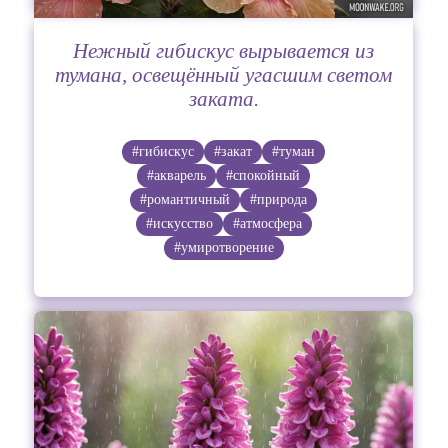
Нежный гибискус вырывается из
тумана, освещённый угасшим светом
заката.
#гибискус
#закат
#туман
#акварель
#спокойный
#романтичный
#природа
#искусство
#атмосфера
#умиротворение