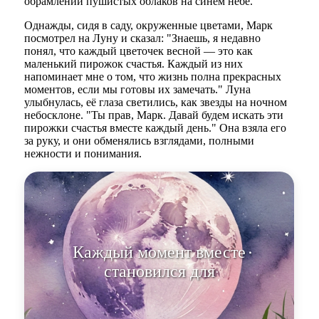
обрамлении пушистых облаков на синем небе.
Однажды, сидя в саду, окруженные цветами, Марк
посмотрел на Луну и сказал: "Знаешь, я недавно
понял, что каждый цветочек весной — это как
маленький пирожок счастья. Каждый из них
напоминает мне о том, что жизнь полна прекрасных
моментов, если мы готовы их замечать." Луна
улыбнулась, её глаза светились, как звезды на ночном
небосклоне. "Ты прав, Марк. Давай будем искать эти
пирожки счастья вместе каждый день." Она взяла его
за руку, и они обменялись взглядами, полными
нежности и понимания.
Каждый момент вместе
становился для них новым
пирожком счасть