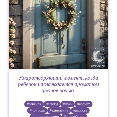
Умиротворяющий момент, когда
ребенок наслаждается ароматом
цветов ночью.
#ребенок
#цветы
#ночь
#аромат
#природа
#удивление
#радость
#умиротворение
#волшебство