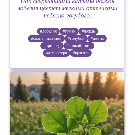
Под сверкающими каплями дождя
лобелия цветет мягкими оттенками
небесно-голубого.
#лобелия
#туман
#дождь
#солнечный свет
#голубой
#цветы
#природа
#спокойствие
#атмосфера
#красота