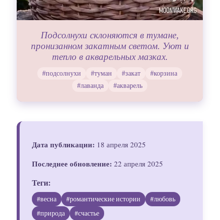
Подсолнухи склоняются в тумане,
пронизанном закатным светом. Уют и
тепло в акварельных мазках.
#подсолнухи
#туман
#закат
#корзина
#лаванда
#акварель
Дата публикации:
18 апреля 2025
Последнее обновление:
22 апреля 2025
Теги:
#весна
#романтические истории
#любовь
#природа
#счастье