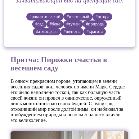
захватывающий вид на цветущий сад.
#романтический
#цветочный
#штора
#сад
#боке
#туман
#природа
#атмосфера
#шепоты
#красота
Притча: Пирожки счастья в
весеннем саду
В одном прекрасном городе, утопающем в зелени
весенних садов, жил человек по имени Марк. Сердце
его было наполнено тоской, так как большую часть
своей жизни он провел в одиночестве, окруженный
лишь монотонностью своих будней. С rising sun,
отходивший мир после долгой зимы, он наблюдал за
пробуждением природы и невольно на него влияло
это великолепие.