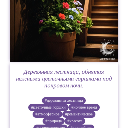
Деревянная лестница, обнятая
нежными цветочными горшками под
покровом ночи.
#деревянная лестница
#цветочные горшки
#ночное время
#атмосферное
#романтическое
#природа
#красота
#умиротворение
#волшебное