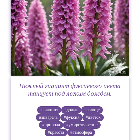
Нежный гиацинт фуксиевого цвета
танцует под легким дождем.
#гиацинт
#дождь
#солнце
#акварель
#фуксия
#цветок
#природа
#умиротворение
#красота
#атмосфера