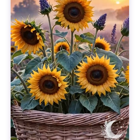
Гадания
Красоты!
Fashion
Выдох