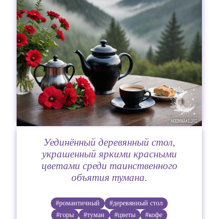
Уединённый деревянный стол,
украшенный яркими красными
цветами среди таинственного
объятия тумана.
#романтичный
#деревянный стол
#горы
#туман
#цветы
#кофе