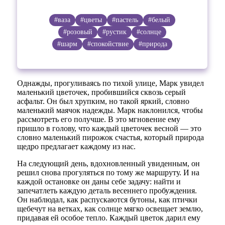
#ваза
#цветы
#пастель
#белый
#розовый
#рустик
#солнце
#шарм
#спокойствие
#природа
Однажды, прогуливаясь по тихой улице, Марк увидел
маленький цветочек, пробившийся сквозь серый
асфальт. Он был хрупким, но такой яркий, словно
маленький маячок надежды. Марк наклонился, чтобы
рассмотреть его получше. В это мгновение ему
пришло в голову, что каждый цветочек весной — это
словно маленький пирожок счастья, который природа
щедро предлагает каждому из нас.
На следующий день, вдохновленный увиденным, он
решил снова прогуляться по тому же маршруту. И на
каждой остановке он даны себе задачу: найти и
запечатлеть каждую деталь весеннего пробуждения.
Он наблюдал, как распускаются бутоны, как птички
щебечут на ветках, как солнце мягко освещает землю,
придавая ей особое тепло. Каждый цветок дарил ему