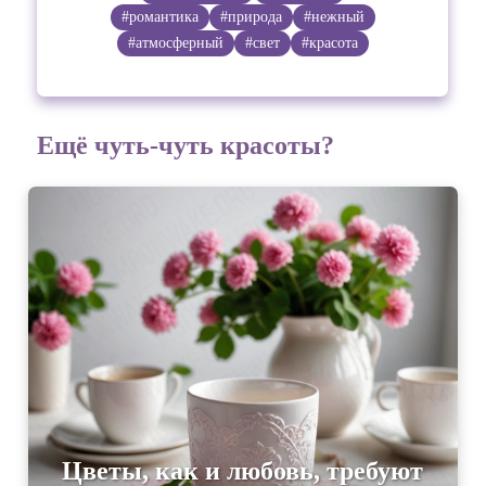
#романтика
#природа
#нежный
#атмосферный
#свет
#красота
Ещё чуть-чуть красоты?
Цветы, как и любовь, требуют