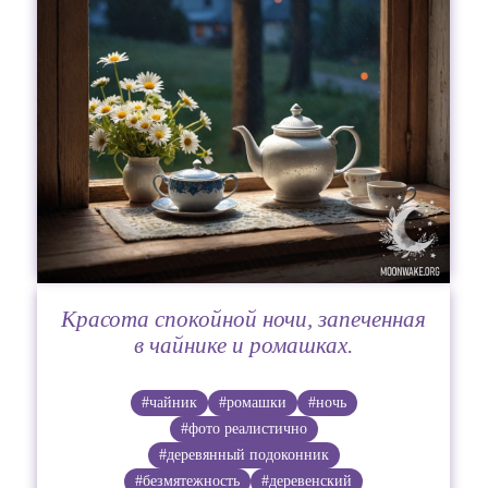
Красота спокойной ночи, запеченная
в чайнике и ромашках.
#чайник
#ромашки
#ночь
#фото реалистично
#деревянный подоконник
#безмятежность
#деревенский