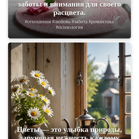
заботы и внимания для своего
расцвета.
#отношения #любовь #забота #романтика
#психология
Цветы — это улыбка природы,
дарующая нежность каждому