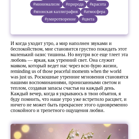
#минимализм
#природа
#красота
#японская каллиграфия
#атмосфера
#умиротворение
#цвета
И когда уходит утро, а мир наполнен звуками и
беспокойством, мне становится грустно покидать этот
маленький оазис тишины. Но внутри все еще тлеет эта
любовь — яркая, как утренний свет. Она служит
маяком, который ведет нас через всю бурю жизни,
reminding us of those peaceful moments when the world
was just us. Роскошные утренние мгновения становятся
нашими воспоминаниями, пронизанными светом и
теплом, создавая запасы счастья на каждый день.
Каждый вечер, когда я укрываюсь в твои объятия, я
буду помнить, что наше утро уже встретило расцвет, и
ничего не может быть прекраснее этого одновременно
спокойного и трепетного ощущения любви.