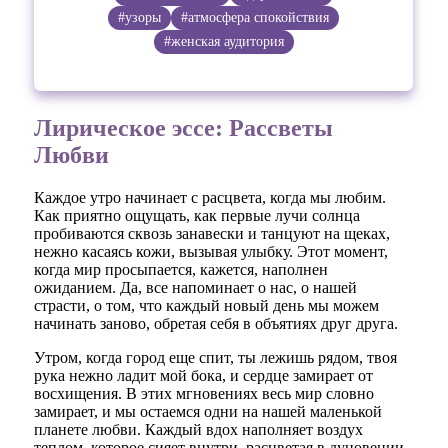
#узоры
#атмосфера спокойствия
#женская аудитория
Лирическое эссе: Рассветы
Любви
Каждое утро начинает с расцвета, когда мы любим.
Как приятно ощущать, как первые лучи солнца
пробиваются сквозь занавески и танцуют на щеках,
нежно касаясь кожи, вызывая улыбку. Этот момент,
когда мир просыпается, кажется, наполнен
ожиданием. Да, все напоминает о нас, о нашей
страсти, о том, что каждый новый день мы можем
начинать заново, обретая себя в объятиях друг друга.
Утром, когда город еще спит, ты лежишь рядом, твоя
рука нежно ладит мой бока, и сердце замирает от
восхищения. В этих мгновениях весь мир словно
замирает, и мы остаемся одни на нашей маленькой
планете любви. Каждый вдох наполняет воздух
теплом, которое сияет внутри, расцветая в дуновении