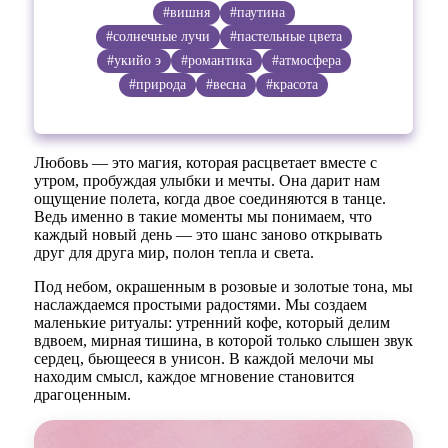
#вишня
#паутина
#солнечные лучи
#пастельные цвета
#укийо э
#романтика
#атмосфера
#природа
#весна
#красота
Любовь — это магия, которая расцветает вместе с
утром, пробуждая улыбки и мечты. Она дарит нам
ощущение полета, когда двое соединяются в танце.
Ведь именно в такие моменты мы понимаем, что
каждый новый день — это шанс заново открывать
друг для друга мир, полон тепла и света.
Под небом, окрашенным в розовые и золотые тона, мы
наслаждаемся простыми радостями. Мы создаем
маленькие ритуалы: утренний кофе, который делим
вдвоем, мирная тишина, в которой только слышен звук
сердец, бьющееся в унисон. В каждой мелочи мы
находим смысл, каждое мгновение становится
драгоценным.