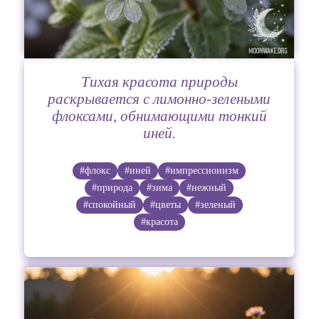
Тихая красота природы
раскрывается с лимонно-зелеными
флоксами, обнимающими тонкий
иней.
#флокс
#иней
#импрессионизм
#природа
#зима
#нежный
#спокойный
#цветы
#зеленый
#красота