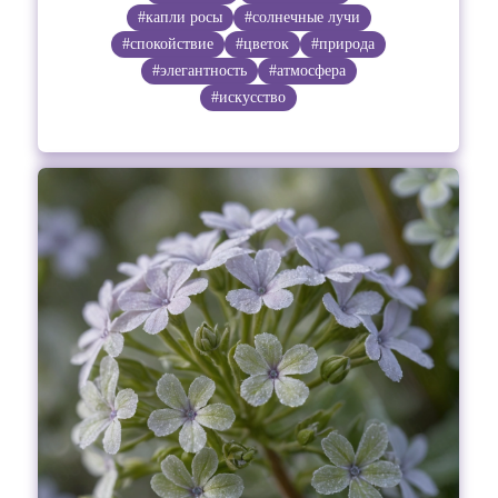
#капли росы
#солнечные лучи
#спокойствие
#цветок
#природа
#элегантность
#атмосфера
#искусство