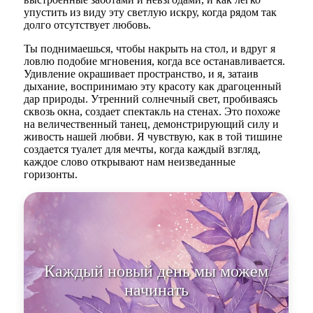
упустить из виду эту светлую искру, когда рядом так
долго отсутствует любовь.
Ты поднимаешься, чтобы накрыть на стол, и вдруг я
ловлю подобие мгновения, когда все останавливается.
Удивление окрашивает пространство, и я, затаив
дыхание, воспринимаю эту красоту как драгоценный
дар природы. Утренний солнечный свет, пробиваясь
сквозь окна, создает спектакль на стенах. Это похоже
на величественный танец, демонстрирующий силу и
живость нашей любви. Я чувствую, как в той тишине
создается туалет для мечты, когда каждый взгляд,
каждое слово открывают нам неизведанные
горизонты.
Каждый новый день мы можем
начинать заново, обретая себя в
об