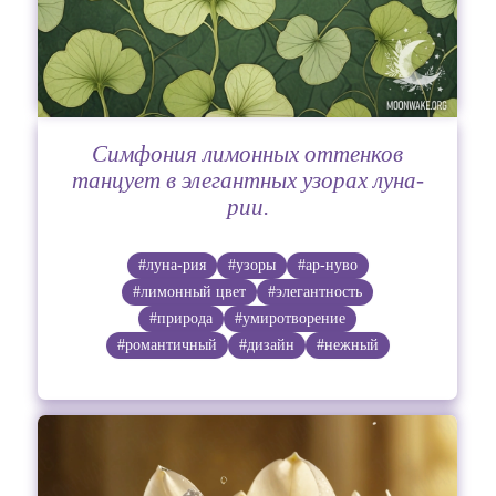
Симфония лимонных оттенков
танцует в элегантных узорах луна-
рии.
#луна-рия
#узоры
#ар-нуво
#лимонный цвет
#элегантность
#природа
#умиротворение
#романтичный
#дизайн
#нежный