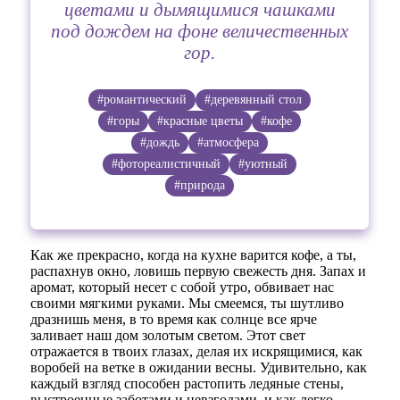
цветами и дымящимися чашками
под дождем на фоне величественных
гор.
#романтический
#деревянный стол
#горы
#красные цветы
#кофе
#дождь
#атмосфера
#фотореалистичный
#уютный
#природа
Как же прекрасно, когда на кухне варится кофе, а ты,
распахнув окно, ловишь первую свежесть дня. Запах и
аромат, который несет с собой утро, обвивает нас
своими мягкими руками. Мы смеемся, ты шутливо
дразнишь меня, в то время как солнце все ярче
заливает наш дом золотым светом. Этот свет
отражается в твоих глазах, делая их искрящимися, как
воробей на ветке в ожидании весны. Удивительно, как
каждый взгляд способен растопить ледяные стены,
выстроенные заботами и невзгодами, и как легко