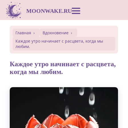
MOONWAKE.RU
Лунный календарь
Главная
Вдохновение
Каждое утро начинает с расцвета, когда мы
Сонник
любим.
Открытки
Каждое утро начинает с расцвета,
когда мы любим.
Совместимость
Символы
Вдохновение