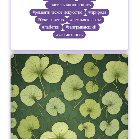
#пастельная живопись
#романтическое искусство
#природа
#букет цветов
#нежная красота
#пайетки
#заигрывающий
#элегантность