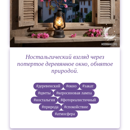
Ностальгический взгляд через
потертое деревянное окно, обнятое
природой.
#деревенский
#окно
#закат
#цветы
#керосиновая лампа
#ностальгия
#фотореалистичный
#природа
#спокойствие
#атмосфера