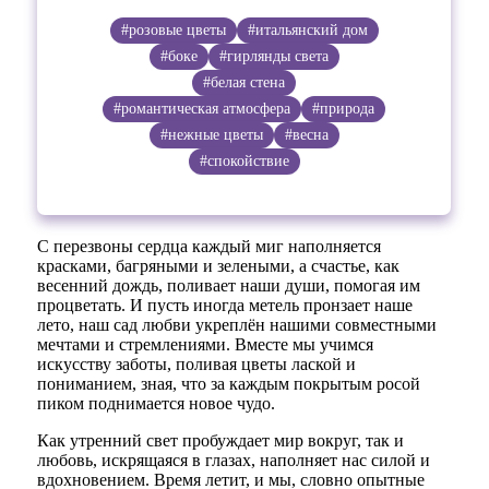
#розовые цветы
#итальянский дом
#боке
#гирлянды света
#белая стена
#романтическая атмосфера
#природа
#нежные цветы
#весна
#спокойствие
С перезвоны сердца каждый миг наполняется
красками, багряными и зелеными, а счастье, как
весенний дождь, поливает наши души, помогая им
процветать. И пусть иногда метель пронзает наше
лето, наш сад любви укреплён нашими совместными
мечтами и стремлениями. Вместе мы учимся
искусству заботы, поливая цветы лаской и
пониманием, зная, что за каждым покрытым росой
пиком поднимается новое чудо.
Как утренний свет пробуждает мир вокруг, так и
любовь, искрящаяся в глазах, наполняет нас силой и
вдохновением. Время летит, и мы, словно опытные