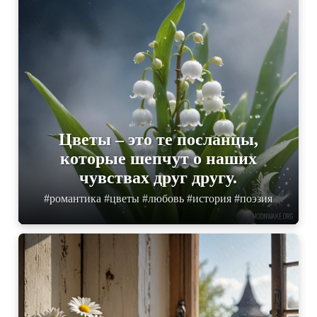
Цветы – это те посланцы,
которые шепчут о наших
чувствах друг другу.
#романтика #цветы #любовь #история #поэзия