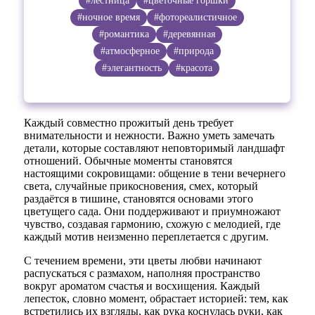
#лестница
#цветочные горшки
#ночное время
#фотореалистичное
#романтика
#деревянная
#атмосферное
#природа
#элегантность
#красота
Каждый совместно прожитый день требует
внимательности и нежности. Важно уметь замечать
детали, которые составляют неповторимый ландшафт
отношений. Обычные моменты становятся
настоящими сокровищами: общение в тени вечернего
света, случайные прикосновения, смех, который
раздаётся в тишине, становятся основами этого
цветущего сада. Они поддерживают и приумножают
чувство, создавая гармонию, схожую с мелодией, где
каждый мотив неизменно переплетается с другим.
С течением времени, эти цветы любви начинают
распускаться с размахом, наполняя пространство
вокруг ароматом счастья и восхищения. Каждый
лепесток, словно момент, обрастает историей: тем, как
встретились их взгляды, как рука коснулась руки, как