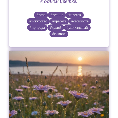
в одном цветке.
#роза
#резина
#цветок
#искусство
#красота
#стойкость
#природа
#яркий
#уникальный
#символ