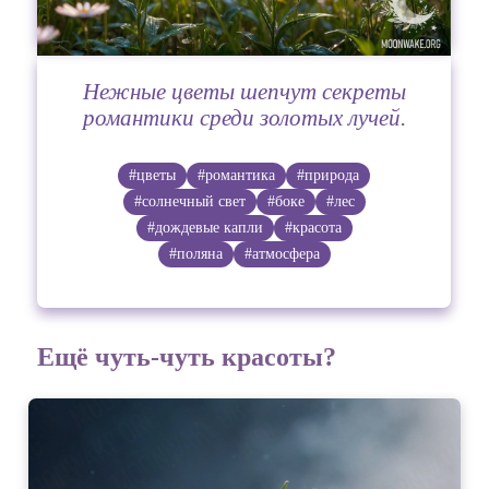
Нежные цветы шепчут секреты
романтики среди золотых лучей.
#цветы
#романтика
#природа
#солнечный свет
#боке
#лес
#дождевые капли
#красота
#поляна
#атмосфера
Ещё чуть-чуть красоты?