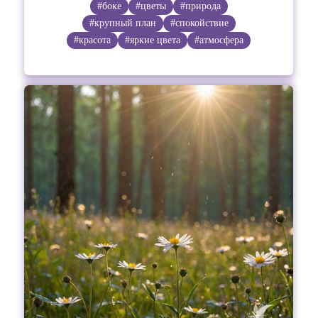
#боке
#цветы
#природа
#крупный план
#спокойствие
#красота
#яркие цвета
#атмосфера