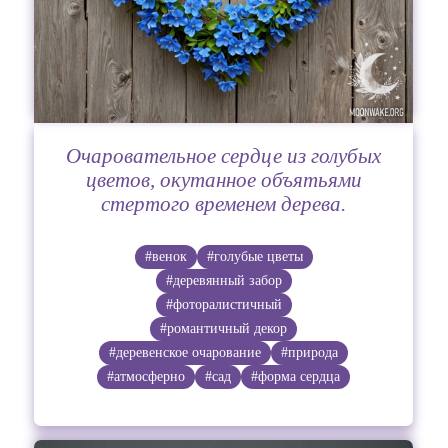
Очаровательное сердце из голубых
цветов, окутанное объятьями
стертого временем дерева.
#венок
#голубые цветы
#деревянный забор
#фоторалистичный
#романтичный декор
#деревенское очарование
#природа
#атмосферно
#сад
#форма сердца