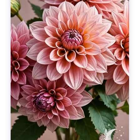
Гадания
Красоты!
Fashion
Выдох