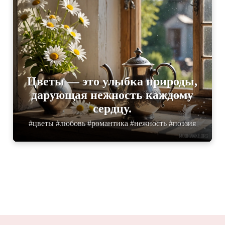
Цветы — это улыбка природы,
дарующая нежность каждому
сердцу.
#цветы #любовь #романтика #нежность #поэзия