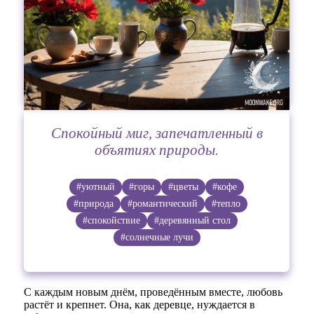
Спокойный миг, запечатленный в
объятиях природы.
#уютный
#горы
#цветы
#кофе
#природа
#романтический
#тепло
#спокойствие
#деревянный стол
#солнечные лучи
С каждым новым днём, проведённым вместе, любовь
растёт и крепнет. Она, как деревце, нуждается в