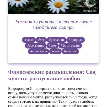
Ромашки купаются в теплом свете
заходящего солнца.
#закат
#лес
#ромашки
#природа
#романтика
#уют
#фотография
#атмосфера
#свет
#красота
Философские размышления: Сад
чувств: распускание любви
В природе всё подвержено циклам: зима сменяет
весну, ночь уступает место дню, а цветы, словно
самые нежные мечты, распускаются лишь тогда, когда
сердце готово к их принятию. Так и чувства любви,
словно хрупкие лепестки, начинают своё восхождение