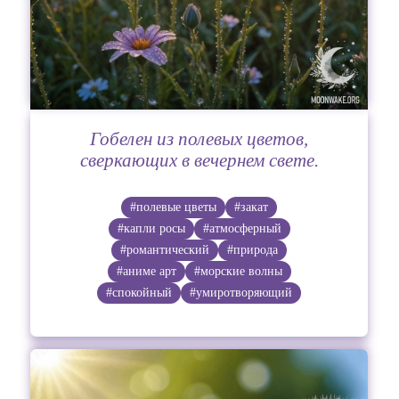
Гобелен из полевых цветов,
сверкающих в вечернем свете.
#полевые цветы
#закат
#капли росы
#атмосферный
#романтический
#природа
#аниме арт
#морские волны
#спокойный
#умиротворяющий