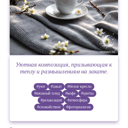
Уютная композиция, призывающая к
теплу и размышлениям на закате.
#уют
#закат
#белое кресло
#вязаный плед
#кофе
#цветы
#релаксация
#атмосфера
#спокойствие
#фотореализм