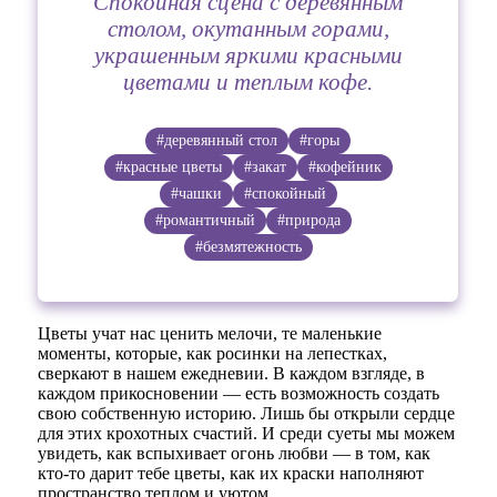
Спокойная сцена с деревянным
столом, окутанным горами,
украшенным яркими красными
цветами и теплым кофе.
#деревянный стол
#горы
#красные цветы
#закат
#кофейник
#чашки
#спокойный
#романтичный
#природа
#безмятежность
Цветы учат нас ценить мелочи, те маленькие
моменты, которые, как росинки на лепестках,
сверкают в нашем ежедневии. В каждом взгляде, в
каждом прикосновении — есть возможность создать
свою собственную историю. Лишь бы открыли сердце
для этих крохотных счастий. И среди суеты мы можем
увидеть, как вспыхивает огонь любви — в том, как
кто-то дарит тебе цветы, как их краски наполняют
пространство теплом и уютом.