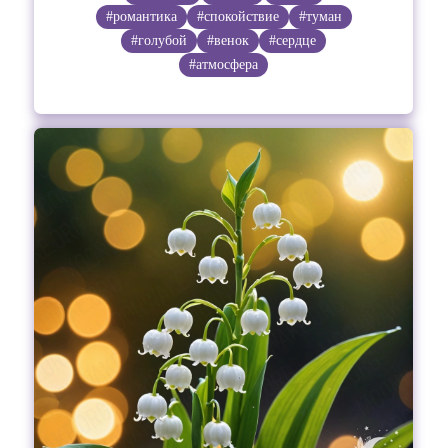
#романтика
#спокойствие
#туман
#голубой
#венок
#сердце
#атмосфера