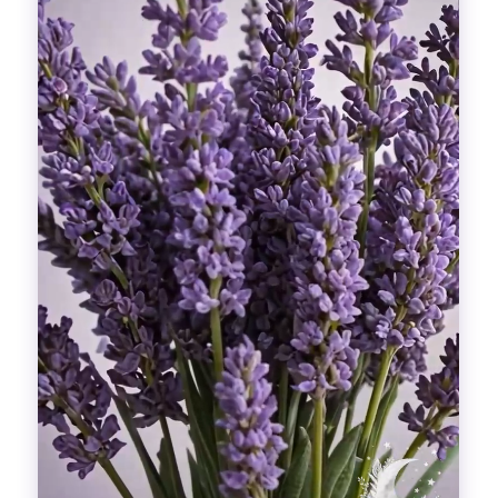
Гадания
Красоты!
Fashion
Выдох