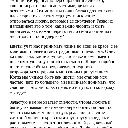
эмоции. Ветер, нежно перебирающий лепестки,
словно играет с нашими мечтами, делая их
осязаемыми. Эти моменты волшебства вдохновляют
нас следовать за своим сердцем и искренне
открываться людям, которые нас окружают. Разве не
напоминает это о том, как важно любить и быть
любимым, как важно дарить тепло своим близким и
чувствовать их поддержку?
Цветы учат нас принимать жизнь во всей её красе: с её
взлётами и падениями, с радостями и печалями. Они,
казалось бы, такие хрупкие, а в то же время имеют
невероятную силу приносить счастье. Люди, подобно
цветам, способны преодолевать трудности,
возрождаться и радовать мир своим присутствием.
Когда мы учимся быть как цветы, мы становимся
частью чего-то большего, мы начинаем понимать, что
счастье — это не только цель, но и путь, по которому
мы идём.
Зачастую нам не хватает смелости, чтобы любить и
быть уязвимыми, но именно через богатство наших
чувств мы можем постигнуть реальное значение
жизни. Умение открываться друг другу, созидать и
расти вместе — это тот неповторимый дар, который
делают нас поистине свободными. Любовь, подобно