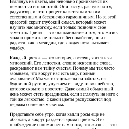
Взглянув на цветы, мы невольно проникаемся их
нежностью и простотой. Они растут, распускаются,
радуя взор, и этот процесс кажется нам таким
естественным и бесконечно гармоничным. Но за этой
красотой скрыт глубокий смысл, который может
научить нас многому, если только позволим себе
заметить. Цветы — это напоминание о том, что жизнь
можно прожить не только в беспокойстве, но и в
радости, как в мелодии, где каждая нота вызывает
улыбку.
Каждый цветок — это история, состоящая из тысяч
мгновений. Его лепестки, словно искренние слова,
раскрывают нам тайну счастья. Почему мы так часто
забываем, что вокруг нас есть мир, полный
очарования? Мы часто зациклены на заботах, на
будничной рутине, упускаем из виду то волшебство,
которое скрыто в простоте. Даже самый обыденный
день может стать праздником, если взглянуть на него с
той же легкостью, с какой цветы распускаются под
первым солнечным светом.
Представьте себе утро, когда капли росы еще не
обсохли, а вокруг раздается аромат цветов. Это
пробуждение напоминает нам о том, что жизнь — это