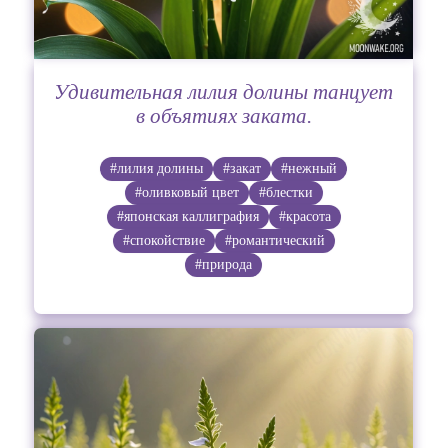
Удивительная лилия долины танцует
в объятиях заката.
#лилия долины
#закат
#нежный
#оливковый цвет
#блестки
#японская каллиграфия
#красота
#спокойствие
#романтический
#природа