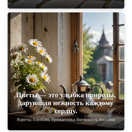
Цветы — это улыбка природы,
дарующая нежность каждому
сердцу.
#цветы #любовь #романтика #нежность #поэзия