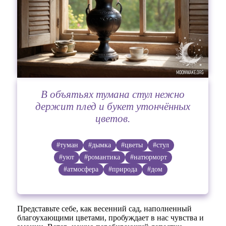
В объятьях тумана стул нежно
держит плед и букет утончённых
цветов.
#туман
#дымка
#цветы
#стул
#уют
#романтика
#натюрморт
#атмосфера
#природа
#дом
Представьте себе, как весенний сад, наполненный
благоухающими цветами, пробуждает в нас чувства и