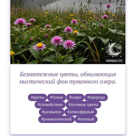
Безмятежные цветы, обнимающие
мистический фон туманного озера.
#цветы
#туман
#озеро
#природа
#спокойствие
#полевые цветы
#размытие
#атмосферный
#романтический
#уютный