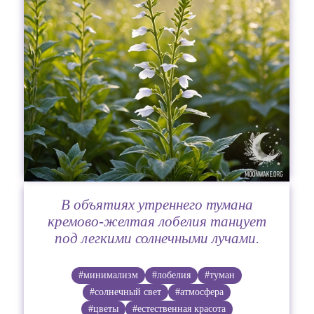
В объятиях утреннего тумана
кремово-желтая лобелия танцует
под легкими солнечными лучами.
#минимализм
#лобелия
#туман
#солнечный свет
#атмосфера
#цветы
#естественная красота