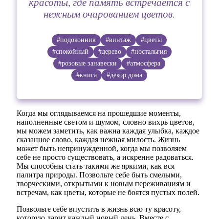
красоты, где память встречается с
нежным очарованием цветов.
#подоконник
#винтаж
#цветы
#спокойный
#дерево
#ностальгия
#розовые занавески
#атмосфера
#книга
#декор дома
Когда мы оглядываемся на прошедшие моменты,
наполненные светом и шумом, словно вихрь цветов,
мы можем заметить, как важна каждая улыбка, каждое
сказанное слово, каждая нежная милость. Жизнь
может быть непринужденной, когда мы позволяем
себе не просто существовать, а искренне радоваться.
Мы способны стать такими же яркими, как вся
палитра природы. Позвольте себе быть смелыми,
творческими, открытыми к новым переживаниям и
встречам, как цветы, которые не боятся пустых полей.
Позвольте себе впустить в жизнь всю ту красоту,
которую дарит каждый новый день. Вместе с