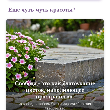
Ещё чуть-чуть красоты?
Свобода - это как благоухание
цветов, наполняющее
пространство.
#свобода #любовь #весна #аромат #поэзия
#творчество