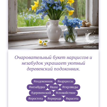
Очаровательный букет нарциссов и
незабудок украшает уютный
деревенский подоконник.
#подоконник
#нарциссы
#незабудки
#ваза
#гирлянды
#деревенский
#спокойствие
#простота
#природа
#красота