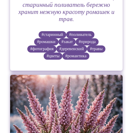
старинный поливатель бережно
хранит нежную красоту ромашек и
трав.
#старинный
#поливатель
#ромашки
#закат
#природа
#фотография
#деревенский
#травы
#цветы
#романтика