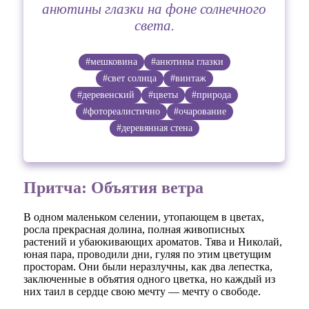
анютины глазки на фоне солнечного
света.
#мешковина
#анютины глазки
#свет солнца
#винтаж
#деревенский
#цветы
#природа
#фотореалистично
#очарование
#деревянная стена
Притча: Объятия ветра
В одном маленьком селении, утопающем в цветах,
росла прекрасная долина, полная живописных
растений и убаюкивающих ароматов. Тява и Николай,
юная пара, проводили дни, гуляя по этим цветущим
просторам. Они были неразлучны, как два лепестка,
заключенные в объятия одного цветка, но каждый из
них таил в сердце свою мечту — мечту о свободе.