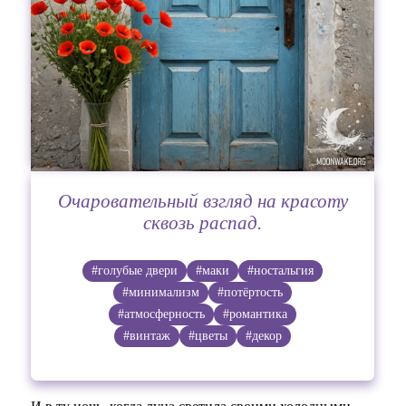
Очаровательный взгляд на красоту
сквозь распад.
#голубые двери
#маки
#ностальгия
#минимализм
#потёртость
#атмосферность
#романтика
#винтаж
#цветы
#декор