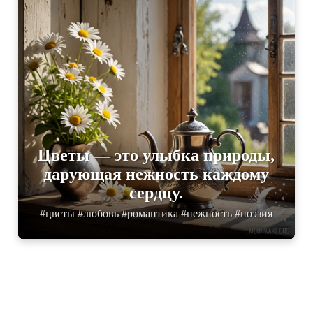
Цветы — это улыбка природы,
дарующая нежность каждому
сердцу.
#цветы #любовь #романтика #нежность #поэзия