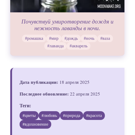
Почувствуй умиротворение дождя и
нежность лаванды в ночи.
#ромашка
#мир
#дождь
#ночь
#ваза
#лаванда
#акварель
Дата публикации:
18 апреля 2025
Последнее обновление:
22 апреля 2025
Теги:
#цветы
#любовь
#природа
#красота
#вдохновение