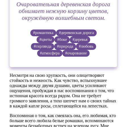
Очаровательная деревенская дорога
обнимает нежную корзину цветов,
окружённую волшебным светом.
#романтика
#деревенская дорога
#цветы
#боке
#деревья
#гирлянда
#природа
#любовь
#атмосфера
#очарование
Несмотря на свою хрупкость, они олицетворяют
стойкость и нежность. Как чувство, вспыхнувшее
однажды между двумя душами, цветы усиливают
ощущения, пробуждая в нас воспоминания о том, что
истинная красота всегда рядом. Она не требует
громкого заявления, а тихо шепчет нам о своих тайнах
в каждой капле росы, сплетающейся на лепестках.
Воспоминая о том, как смеялась она, его любимая, кто
больше всего любила белые ромашки, вспоминаются
моменты беззаботных встреч на зеленом лугу. Мне