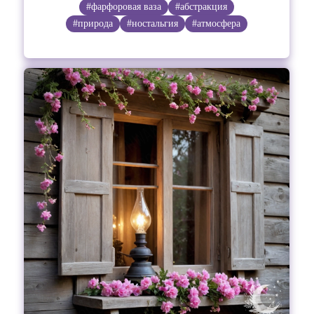
#фарфоровая ваза
#абстракция
#природа
#ностальгия
#атмосфера