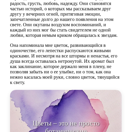
радость, грусть, любовь, надежду. Они становятся
частью историй, о которых мы рассказываем друг
другу у вечерних огней, притягивая эмоции,
запечатленные долго до нашего появления на этом
свете. Они окутаны воздухом воспоминаний, и
каждый из них мог бы стать свидетелем не одной
любви, которая немым криком обращалась к звездам.
Она напоминала мне цветок, развивающийся в
одиночестве, его лепестки распускаются живыми
красками. И несмотря на все штормы и ненастья, его
душа всегда оставалась нетронутой. Их аромат был
как заклинание, которое держало меня в плену, не
позволяя забыть ни о ее улыбке, ни о том, как она
нежно касалась моей руки, словно цветок, тянущийся
к свету.
Цветы – это не просто
ботанические организмы, это