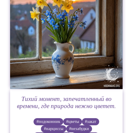
Тихий момент, запечатленный во
времени, где природа нежно цветет.
#подоконник
#цветы
#закат
#нарциссы
#незабудки