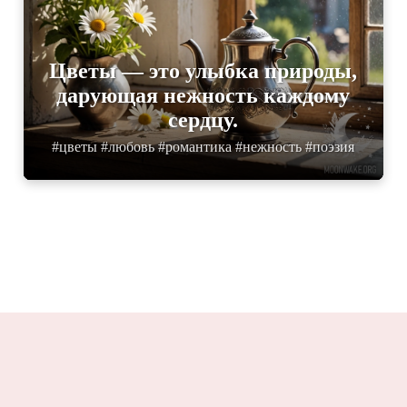
Цветы — это улыбка природы,
дарующая нежность каждому
сердцу.
#цветы #любовь #романтика #нежность #поэзия
Moonwake.ru 2025