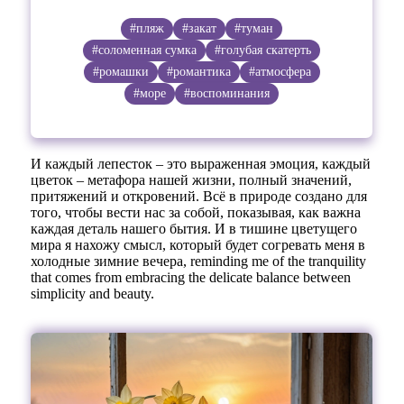
#пляж
#закат
#туман
#соломенная сумка
#голубая скатерть
#ромашки
#романтика
#атмосфера
#море
#воспоминания
И каждый лепесток – это выраженная эмоция, каждый
цветок – метафора нашей жизни, полный значений,
притяжений и откровений. Всё в природе создано для
того, чтобы вести нас за собой, показывая, как важна
каждая деталь нашего бытия. И в тишине цветущего
мира я нахожу смысл, который будет согревать меня в
холодные зимние вечера, reminding me of the tranquility
that comes from embracing the delicate balance between
simplicity and beauty.