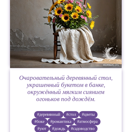
Очаровательный деревянный стол,
украшенный букетом в банке,
окружённый мягким сиянием
огоньков под дождём.
#деревянный
#стол
#цветы
#боке
#романтика
#атмосфера
#уют
#дождь
#садоводство