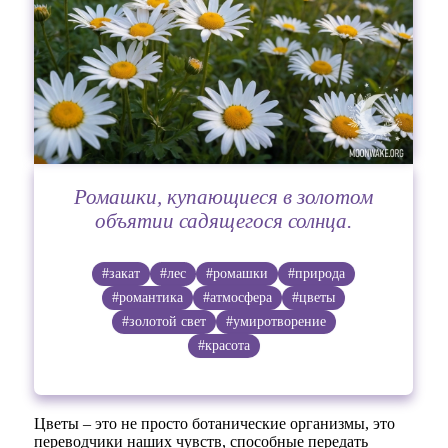
Ромашки, купающиеся в золотом
объятии садящегося солнца.
#закат
#лес
#ромашки
#природа
#романтика
#атмосфера
#цветы
#золотой свет
#умиротворение
#красота
Цветы – это не просто ботанические организмы, это
переводчики наших чувств, способные передать