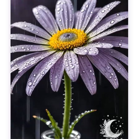
Гадания
Красоты!
Fashion
Выдох