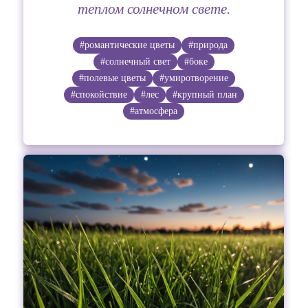
теплом солнечном свете.
#романтические цветы
#природа
#солнечный свет
#боке
#полевые цветы
#умиротворение
#спокойствие
#лес
#крупный план
#атмосфера