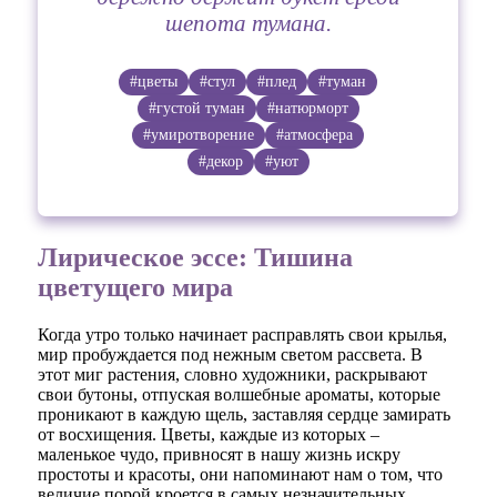
шепота тумана.
#цветы
#стул
#плед
#туман
#густой туман
#натюрморт
#умиротворение
#атмосфера
#декор
#уют
Лирическое эссе: Тишина
цветущего мира
Когда утро только начинает расправлять свои крылья,
мир пробуждается под нежным светом рассвета. В
этот миг растения, словно художники, раскрывают
свои бутоны, отпуская волшебные ароматы, которые
проникают в каждую щель, заставляя сердце замирать
от восхищения. Цветы, каждые из которых –
маленькое чудо, привносят в нашу жизнь искру
простоты и красоты, они напоминают нам о том, что
величие порой кроется в самых незначительных