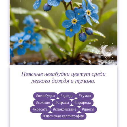
Нежные незабудки цветут среди
легкого дождя и тумана.
#незабудки
#дождь
#туман
#солнце
#стразы
#природа
#красота
#спокойствие
#цветы
#японская каллиграфия