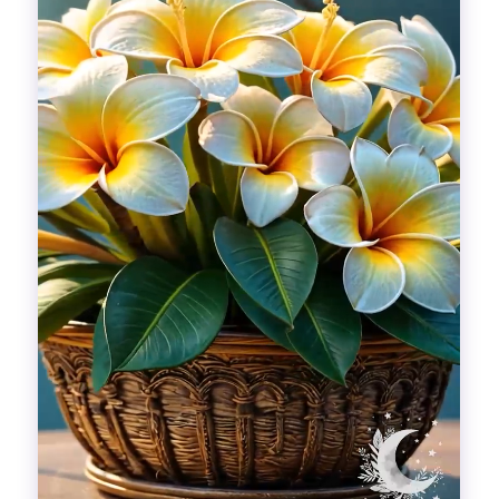
Гадания
Красоты!
Fashion
Выдох