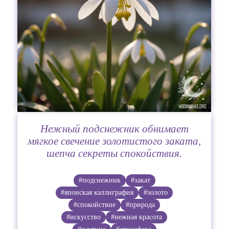
Нежный подснежник обнимает
мягкое свечение золотистого заката,
шепча секреты спокойствия.
#подснежник
#закат
#японская каллиграфия
#золото
#спокойствие
#природа
#искусство
#нежная красота