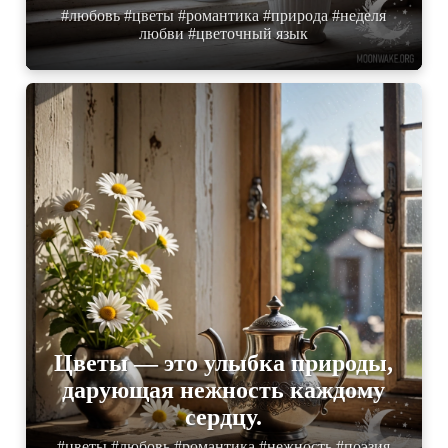
#любовь #цветы #романтика #природа #неделя
любви #цветочный язык
Цветы — это улыбка природы,
дарующая нежность каждому
сердцу.
#цветы #любовь #романтика #нежность #поэзия