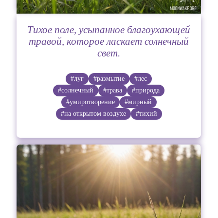
Тихое поле, усыпанное благоухающей
травой, которое ласкает солнечный
свет.
#луг
#размытие
#лес
#солнечный
#трава
#природа
#умиротворение
#мирный
#на открытом воздухе
#тихий