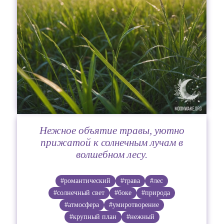
Нежное объятие травы, уютно
прижатой к солнечным лучам в
волшебном лесу.
#романтический
#трава
#лес
#солнечный свет
#боке
#природа
#атмосфера
#умиротворение
#крупный план
#нежный