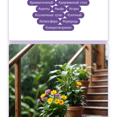
#романтичный
#деревянный стол
#цветы
#кофе
#горы
#солнечные лучи
#уютный
#атмосфера
#природа
#умиротворение