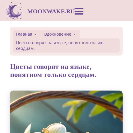
MOONWAKE.RU
Лунный календарь
Главная
Вдохновение
Цветы говорят на языке, понятном только
Сонник
сердцам.
Открытки
Цветы говорят на языке,
понятном только сердцам.
Совместимость
Символы
Вдохновение