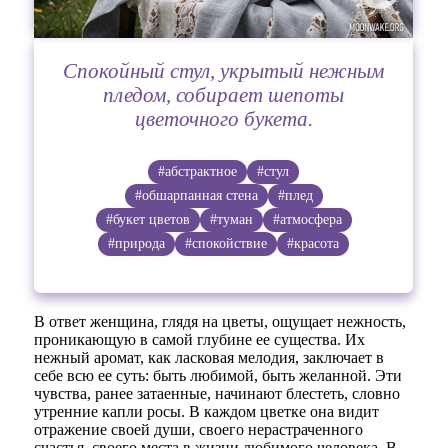
Спокойный стул, укрытый нежным
пледом, собирает шепоты
цветочного букета.
#абстрактное
#стул
#обшарпанная стена
#плед
#букет цветов
#туман
#атмосфера
#природа
#спокойствие
#красота
В ответ женщина, глядя на цветы, ощущает нежность,
проникающую в самой глубине ее существа. Их
нежный аромат, как ласковая мелодия, заключает в
себе всю ее суть: быть любимой, быть желанной. Эти
чувства, ранее затаенные, начинают блестеть, словно
утренние капли росы. В каждом цветке она видит
отражение своей души, своего нерастраченного
счастья, своего места в жизни любимого человека. В