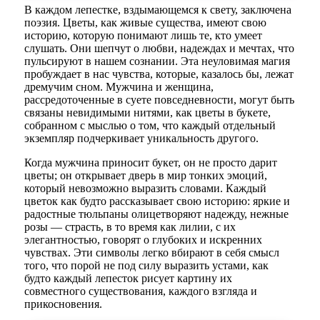
В каждом лепестке, вздымающемся к свету, заключена
поэзия. Цветы, как живые существа, имеют свою
историю, которую понимают лишь те, кто умеет
слушать. Они шепчут о любви, надеждах и мечтах, что
пульсируют в нашем сознании. Эта неуловимая магия
пробуждает в нас чувства, которые, казалось бы, лежат
дремучим сном. Мужчина и женщина,
рассредоточенные в суете повседневности, могут быть
связаны невидимыми нитями, как цветы в букете,
собранном с мыслью о том, что каждый отдельный
экземпляр подчеркивает уникальность другого.
Когда мужчина приносит букет, он не просто дарит
цветы; он открывает дверь в мир тонких эмоций,
который невозможно выразить словами. Каждый
цветок как будто рассказывает свою историю: яркие и
радостные тюльпаны олицетворяют надежду, нежные
розы — страсть, в то время как лилии, с их
элегантностью, говорят о глубоких и искренних
чувствах. Эти символы легко вбирают в себя смысл
того, что порой не под силу выразить устами, как
будто каждый лепесток рисует картину их
совместного существования, каждого взгляда и
прикосновения.