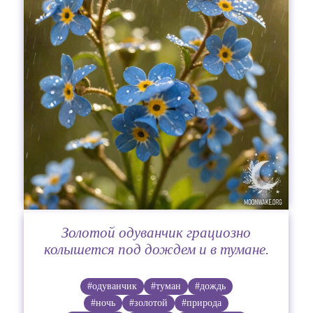
Золотой одуванчик грациозно
колышется под дождем и в тумане.
#одуванчик
#туман
#дождь
#ночь
#золотой
#природа