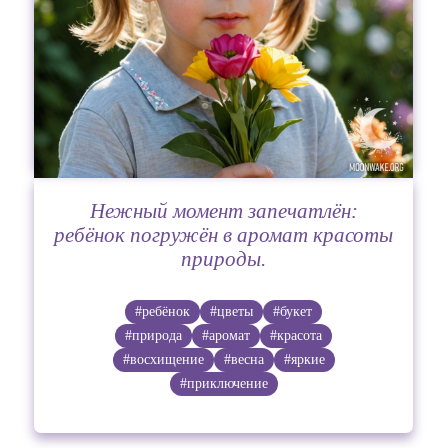
Нежный момент запечатлён:
ребёнок погружён в аромат красоты
природы.
#ребёнок
#цветы
#букет
#природа
#аромат
#красота
#восхищение
#весна
#яркие
#приключение