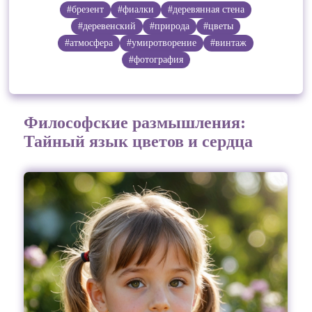
#брезент
#фиалки
#деревянная стена
#деревенский
#природа
#цветы
#атмосфера
#умиротворение
#винтаж
#фотография
Философские размышления:
Тайный язык цветов и сердца