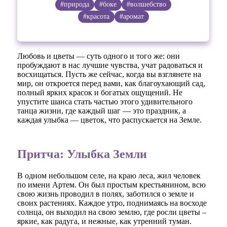
#природа
#боке
#волшебство
#красота
#аромат
Любовь и цветы — суть одного и того же: они
пробуждают в нас лучшие чувства, учат радоваться и
восхищаться. Пусть же сейчас, когда вы взглянете на
мир, он откроется перед вами, как благоухающий сад,
полный ярких красок и богатых ощущений. Не
упустите шанса стать частью этого удивительного
танца жизни, где каждый шаг — это праздник, а
каждая улыбка — цветок, что распускается на Земле.
Притча: Улыбка Земли
В одном небольшом селе, на краю леса, жил человек
по имени Артем. Он был простым крестьянином, всю
свою жизнь проводил в полях, заботился о земле и
своих растениях. Каждое утро, поднимаясь на восходе
солнца, он выходил на свою землю, где росли цветы –
яркие, как радуга, и нежные, как утренний туман.