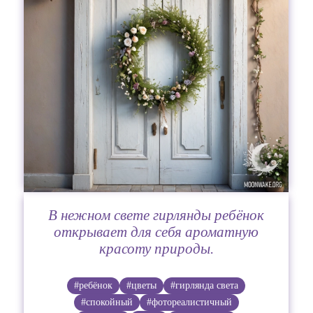
В нежном свете гирлянды ребёнок
открывает для себя ароматную
красоту природы.
#ребёнок
#цветы
#гирлянда света
#спокойный
#фотореалистичный