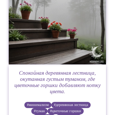
Спокойная деревянная лестница,
окутанная густым туманом, где
цветочные горшки добавляют нотку
цвета.
#минимализм
#деревянная лестница
#туман
#цветочные горшки