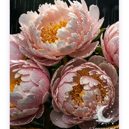
Гадания
Красоты!
Fashion
Выдох