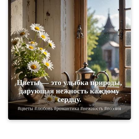
Цветы — это улыбка природы,
дарующая нежность каждому
сердцу.
#цветы #любовь #романтика #нежность #поэзия