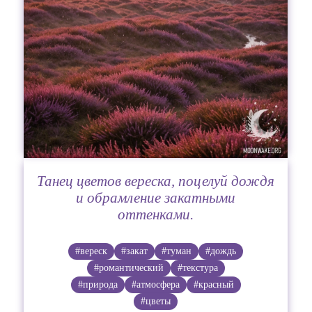
Танец цветов вереска, поцелуй дождя
и обрамление закатными
оттенками.
#вереск
#закат
#туман
#дождь
#романтический
#текстура
#природа
#атмосфера
#красный
#цветы