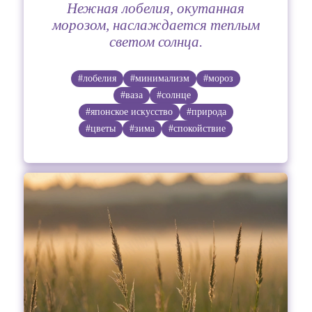
Нежная лобелия, окутанная
морозом, наслаждается теплым
светом солнца.
#лобелия
#минимализм
#мороз
#ваза
#солнце
#японское искусство
#природа
#цветы
#зима
#спокойствие