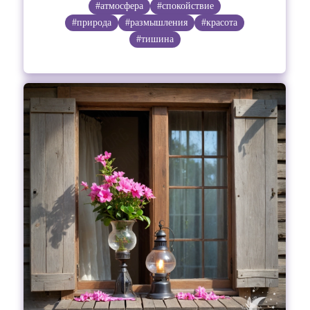
#атмосфера
#спокойствие
#природа
#размышления
#красота
#тишина