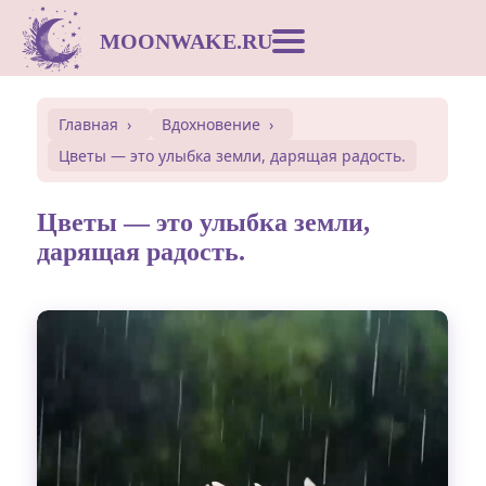
MOONWAKE.RU
Лунный календарь
Главная
Вдохновение
Цветы — это улыбка земли, дарящая радость.
Сонник
Цветы — это улыбка земли,
Открытки
дарящая радость.
Совместимость
Символы
Вдохновение