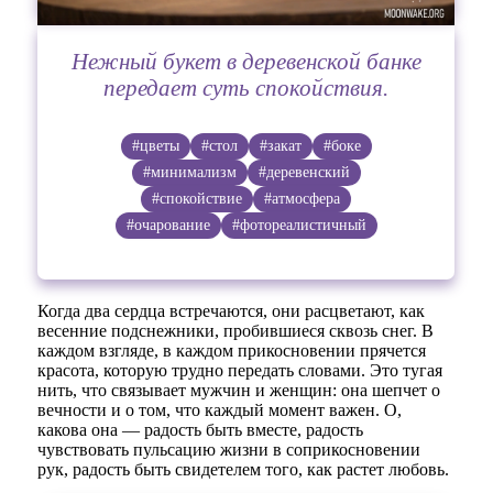
Нежный букет в деревенской банке
передает суть спокойствия.
#цветы
#стол
#закат
#боке
#минимализм
#деревенский
#спокойствие
#атмосфера
#очарование
#фотореалистичный
Когда два сердца встречаются, они расцветают, как
весенние подснежники, пробившиеся сквозь снег. В
каждом взгляде, в каждом прикосновении прячется
красота, которую трудно передать словами. Это тугая
нить, что связывает мужчин и женщин: она шепчет о
вечности и о том, что каждый момент важен. О,
какова она — радость быть вместе, радость
чувствовать пульсацию жизни в соприкосновении
рук, радость быть свидетелем того, как растет любовь.