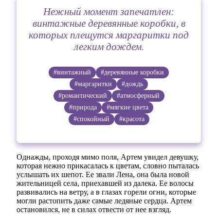
Нежный момент запечатлен:
винтажные деревянные коробки, в
которых плещутся маргаритки под
легким дождем.
#винтажный
#деревянные коробки
#маргаритки
#дождь
#романтический
#атмосферный
#природа
#мягкие цвета
#спокойный
#красота
Однажды, проходя мимо поля, Артем увидел девушку,
которая нежно прикасалась к цветам, словно пыталась
услышать их шепот. Ее звали Лена, она была новой
жительницей села, приехавшей из далека. Ее волосы
развивались на ветру, а в глазах горели огни, которые
могли растопить даже самые ледяные сердца. Артем
остановился, не в силах отвести от нее взгляд.