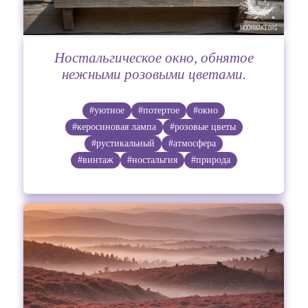
Ностальгическое окно, обнятое
нежными розовыми цветами.
#уютное
#потертое
#окно
#керосиновая лампа
#розовые цветы
#рустикальный
#атмосфера
#винтаж
#ностальгия
#природа