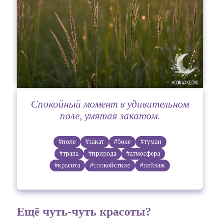
Спокойный момент в удивительном
поле, умятая закатом.
#поле
#закат
#боке
#туман
#трава
#природа
#атмосфера
#красота
#спокойствие
#пейзаж
Ещё чуть-чуть красоты?