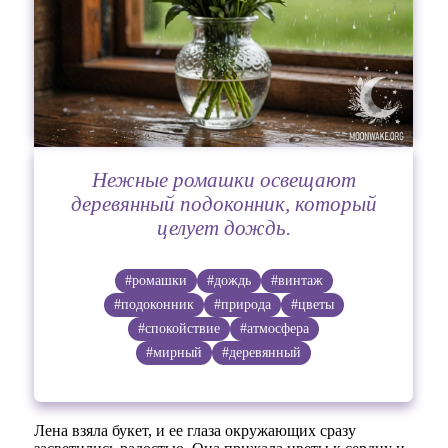
Нежные ромашки освещают
деревянный подоконник, который
целует дождь.
#ромашки
#дождь
#винтаж
#подоконник
#природа
#цветы
#спокойствие
#атмосфера
#мирный
#деревянный
Лена взяла букет, и ее глаза окружающих сразу