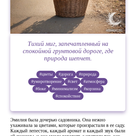
Тихий миг, запечатленный на
спокойной грунтовой дороге, где
природа шепчет.
#цветы
#дорога
#природа
#умиротворение
#свет
#атмосфера
#боке
#минимализм
#корзина
#спокойствие
Эмилия была дочерью садовника. Она нежно
ухаживала за цветами, которые произрастали в ее саду.
Каждый лепесток, каждый аромат и каждый звук были