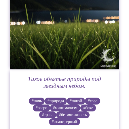
Тихое объятье природы под
звездным небом.
#ночь
#природа
#покой
#гора
#озеро
#минимализм
#боке
#трава
#безмятежность
#атмосферный