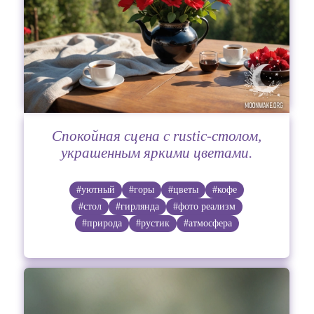
Спокойная сцена с rustic-столом,
украшенным яркими цветами.
#уютный
#горы
#цветы
#кофе
#стол
#гирлянда
#фото реализм
#природа
#рустик
#атмосфера