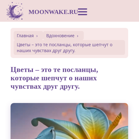
MOONWAKE.RU
Лунный календарь
Главная
Вдохновение
Цветы – это те посланцы, которые шепчут о
Сонник
наших чувствах друг другу.
Открытки
Цветы – это те посланцы,
которые шепчут о наших
чувствах друг другу.
Совместимость
Символы
Вдохновение