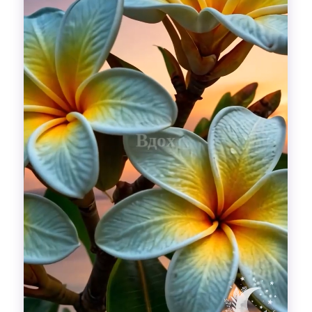
Гадания
Красоты!
Fashion
Выдох