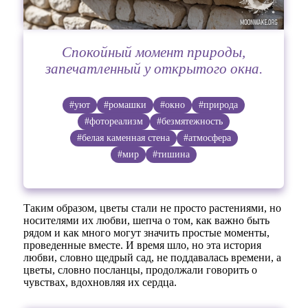
Спокойный момент природы,
запечатленный у открытого окна.
#уют
#ромашки
#окно
#природа
#фотореализм
#безмятежность
#белая каменная стена
#атмосфера
#мир
#тишина
Таким образом, цветы стали не просто растениями, но
носителями их любви, шепча о том, как важно быть
рядом и как много могут значить простые моменты,
проведенные вместе. И время шло, но эта история
любви, словно щедрый сад, не поддавалась времени, а
цветы, словно посланцы, продолжали говорить о
чувствах, вдохновляя их сердца.