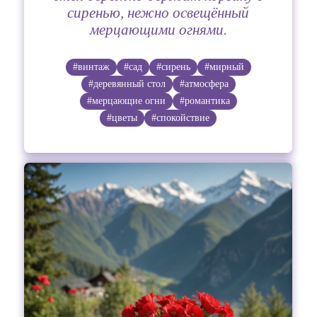
сиренью, нежно освещённый
мерцающими огнями.
#винтаж
#сад
#сирень
#мирный
#деревянный стол
#атмосфера
#мерцающие огни
#романтика
#цветы
#спокойствие