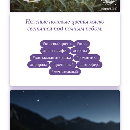
Нежные полевые цветы мягко
светятся под ночным небом.
#полевые цветы
#ночь
#цвет шалфея
#стразы
#винтажная открытка
#романтика
#природа
#цветочный
#атмосфера
#мечтательный