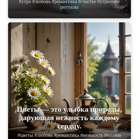
#утро #любовь #романтика #счастье #утренние
ритуалы
Цветы — это улыбка природы,
дарующая нежность каждому
сердцу.
#цветы #любовь #романтика #нежность #поэзия