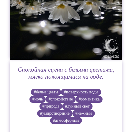
Спокойная сцена с белыми цветами,
мягко покоящимися на воде.
#белые цветы
#поверхность воды
#ночь
#спокойствие
#романтика
#природа
#лунный свет
#умиротворение
#нежный
#атмосферный