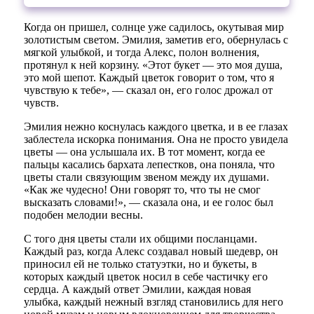
Когда он пришел, солнце уже садилось, окутывая мир
золотистым светом. Эмилия, заметив его, обернулась с
мягкой улыбкой, и тогда Алекс, полон волнения,
протянул к ней корзину. «Этот букет — это моя душа,
это мой шепот. Каждый цветок говорит о том, что я
чувствую к тебе», — сказал он, его голос дрожал от
чувств.
Эмилия нежно коснулась каждого цветка, и в ее глазах
заблестела искорка понимания. Она не просто увидела
цветы — она услышала их. В тот момент, когда ее
пальцы касались бархата лепестков, она поняла, что
цветы стали связующим звеном между их душами.
«Как же чудесно! Они говорят то, что ты не смог
высказать словами!», — сказала она, и ее голос был
подобен мелодии весны.
С того дня цветы стали их общими посланцами.
Каждый раз, когда Алекс создавал новый шедевр, он
приносил ей не только статуэтки, но и букеты, в
которых каждый цветок носил в себе частичку его
сердца. А каждый ответ Эмилии, каждая новая
улыбка, каждый нежный взгляд становились для него