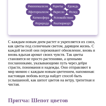
#минимализм
#цветы
#дождь
#фотореализм
#кресло
#плед
#атмосфера
#спокойствие
#природа
#натюрморт
С каждым новым днем растет и укрепляется их союз,
как цветы под солнечным светом, дарящим жизнь. С
каждой весной они переживают обновление, вновь и
вновь вдыхая аромат своих чувств. Так цветы
становятся не просто растениями, а ценными
посланниками, указывающими путь через дебри
страсти, понимания и надежды. Они отправляют в
мир мимию с каждым новым цветением, напоминая:
настоящая любовь всегда найдет способ быть
услышанной, как шепот цветов на ветру, трепетная и
чистая.
Притча: Шепот цветов