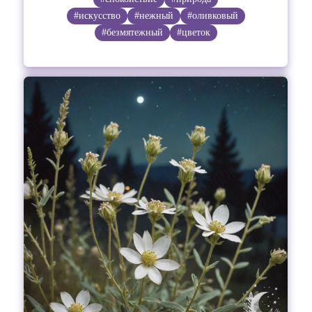
#искусство
#нежный
#оливковый
#безмятежный
#цветок