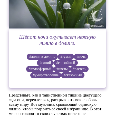
Шёпот ночи окутывает нежную
лилию в долине.
#лилия в долине
#туман
#ночь
#синий
#спокойный
#атмосферный
#цветы
#пастель
#умиротворение
#сказочный
Представьте, как в таинственной тишине цветущего
сада они, переплетаясь, раскрывают свою любовь
всему миру. Вот мужчина, срывающий одинокую
лилию, чтобы подарить её своей избраннице. В этот
миг он говорит о своих чувствах ничего не