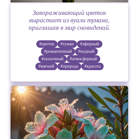
Завораживающий цветок
вырастает из вуали тумана,
приглашая в мир сновидений.
#цветок
#туман
#эфирный
#романтичный
#недный
#сказочный
#атмосферный
#мягкий
#природа
#красота