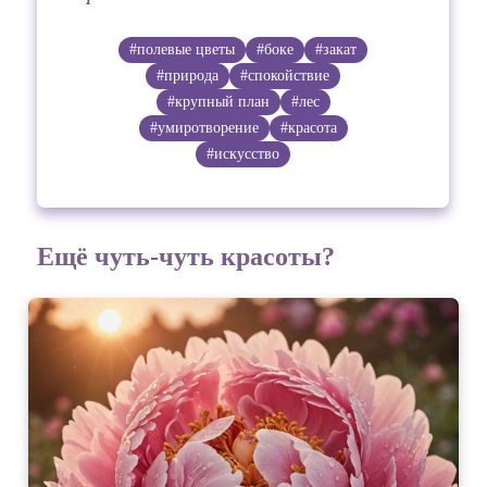
#полевые цветы
#боке
#закат
#природа
#спокойствие
#крупный план
#лес
#умиротворение
#красота
#искусство
Ещё чуть-чуть красоты?