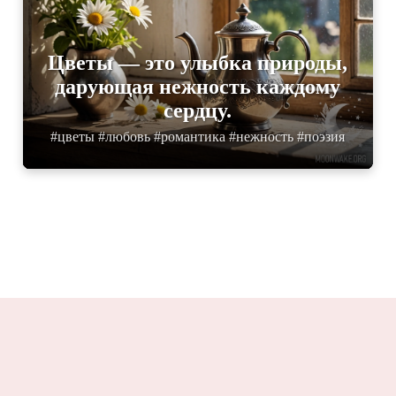
Цветы — это улыбка природы,
дарующая нежность каждому
сердцу.
#цветы #любовь #романтика #нежность #поэзия
Moonwake.ru 2025