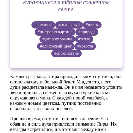
купающиеся в тёплом солнечном
свете.
#ромашка
#солнечный
#цветы
#цифровая картина
#природа
#умиротворение
#тепло
#олифковый цвет
#красота
#спокойствие
Каждый раз, когда Лира проходила мимо путника, она
оставляла ему небольшой букет. Увидев это, в его
душе расцветала надежда. Он начал незаметно уловить
звуки природы, свежесть воздуха и яркие краски
окружающего мира. С каждой новой улыбкой, с
каждым новым цветком, путник постепенно
освободился от своих печалей.
Прошло время, и путник остался в деревне. Его
обаяние и сила духа привлекли внимание Лиры. Их
взгляды встретились, и в этот миг между ними