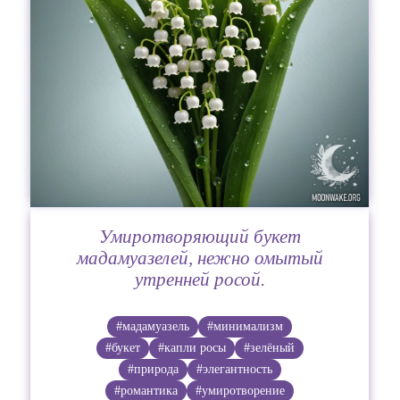
Умиротворяющий букет
мадамуазелей, нежно омытый
утренней росой.
#мадамуазель
#минимализм
#букет
#капли росы
#зелёный
#природа
#элегантность
#романтика
#умиротворение