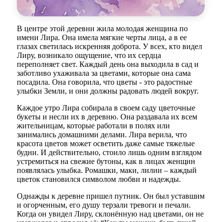
В центре этой деревни жила молодая женщина по
имени Лира. Она имела мягкие черты лица, а в ее
глазах светилась искренняя доброта. У всех, кто видел
Лиру, возникало ощущение, что их сердца
переполняет свет. Каждый день она выходила в сад и
заботливо ухаживала за цветами, которые она сама
посадила. Она говорила, что цветы - это радостные
улыбки Земли, и они должны радовать людей вокруг.
Каждое утро Лира собирала в своем саду цветочные
букеты и несли их в деревню. Она раздавала их всем
жительницам, которые работали в полях или
занимались домашними делами. Лира верила, что
красота цветов может осветить даже самые тяжелые
будни. И действительно, стоило лишь одним взглядом
устремиться на свежие бутоны, как в лицах женщин
появлялась улыбка. Ромашки, маки, лилии – каждый
цветок становился символом любви и надежды.
Однажды к деревне пришел путник. Он был уставшим
и огорченным, его душу терзали тревоги и печали.
Когда он увидел Лиру, склонённую над цветами, он не