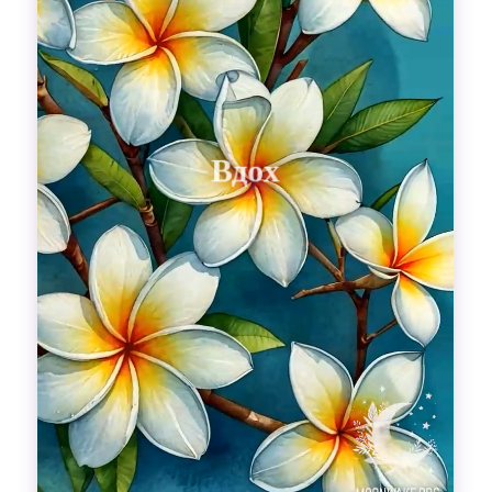
Гадания
Красоты!
Fashion
Выдох