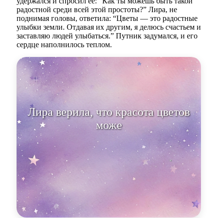
удержался и спросил её: “Как ты можешь быть такой
радостной среди всей этой простоты?” Лира, не
поднимая головы, ответила: “Цветы — это радостные
улыбки земли. Отдавая их другим, я делюсь счастьем и
заставляю людей улыбаться.” Путник задумался, и его
сердце наполнилось теплом.
Лира верила, что красота цветов
может осветить даже самые
тяже