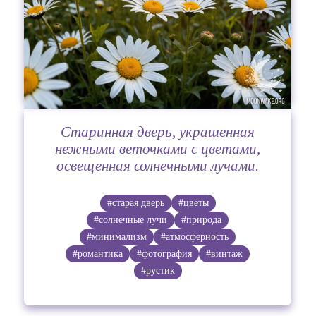
Старинная дверь, украшенная
нежными веточками с цветами,
освещенная солнечными лучами.
#старая дверь
#цветы
#солнечные лучи
#природа
#минимализм
#атмосферность
#романтика
#фотография
#винтаж
#рустик