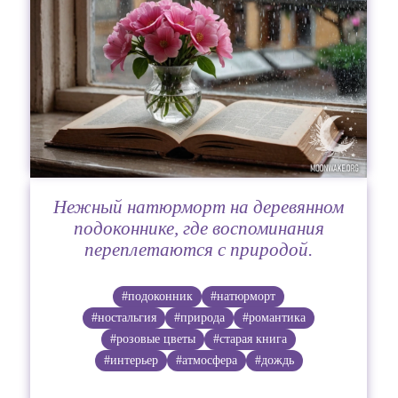
Нежный натюрморт на деревянном
подоконнике, где воспоминания
переплетаются с природой.
#подоконник
#натюрморт
#ностальгия
#природа
#романтика
#розовые цветы
#старая книга
#интерьер
#атмосфера
#дождь