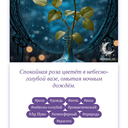
Спокойная роза цветёт в небесно-
голубой вазе, омытая ночным
дождём.
#роза
#дождь
#ночь
#ваза
#небесно-голубой
#романтический
#Ар Нуво
#атмосферный
#природа
#красота