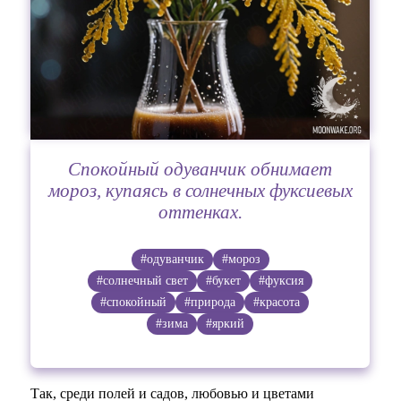
Спокойный одуванчик обнимает
мороз, купаясь в солнечных фуксиевых
оттенках.
#одуванчик
#мороз
#солнечный свет
#букет
#фуксия
#спокойный
#природа
#красота
#зима
#яркий
Так, среди полей и садов, любовью и цветами