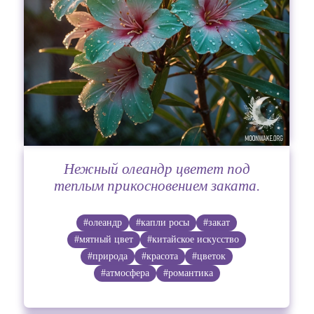
Нежный олеандр цветет под
теплым прикосновением заката.
#олеандр
#капли росы
#закат
#мятный цвет
#китайское искусство
#природа
#красота
#цветок
#атмосфера
#романтика