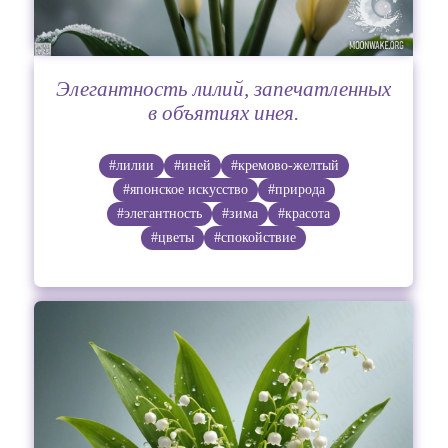
Элегантность лилий, запечатленных
в объятиях инея.
#лилии
#иней
#кремово-желтый
#японское искусство
#природа
#элегантность
#зима
#красота
#цветы
#спокойствие