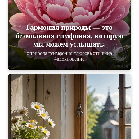
Гармония природы — это
безмолвная симфония, которую
мы можем услышать.
#природа #симфония #любовь #тишина
#вдохновение