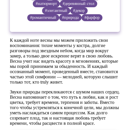
#натюрморт
#деревянный стол
#элегантный
#декор
#романтичный
#природа
#фарфор
К каждой ноте весны мы можем приложить свои
воспоминания: тихие моменты у костра, долгие
разговоры под звездным небом, когда мир вокруг
замер, а только двое искренне верят в свою любовь.
Весна учит нас видеть красоту в мгновениях, которые
мы порой принимаем за обыденность. И каждый
осознанный момент, проведенный вместе, становится
частью этой симфонии — мелодией, которую слышит
только тот, кто truly живет.
Звуки природы перекликаются с шумом наших сердец.
Весна напоминает о том, что путь к любви, как и рост
цветка, требует времени, терпения и заботы. Вместо
того чтобы устремляться к конечной цели, мы должны
уметь наслаждаться самим процессом. Как долго
созревает плод, так и настоящая любовь требует
времени, чтобы расцвести в полной красе.