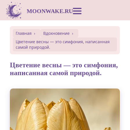
MOONWAKE.RU
Лунный календарь
Главная
Вдохновение
Цветение весны — это симфония, написанная
Сонник
самой природой.
Открытки
Цветение весны — это симфония,
написанная самой природой.
Совместимость
Символы
Вдохновение