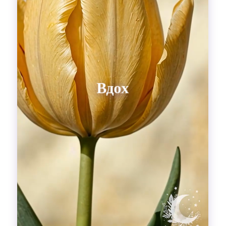
Гадания
Красоты!
Fashion
Выдох