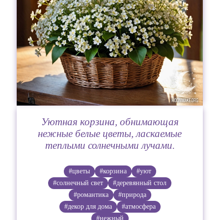
Уютная корзина, обнимающая
нежные белые цветы, ласкаемые
теплыми солнечными лучами.
#цветы
#корзина
#уют
#солнечный свет
#деревянный стол
#романтика
#природа
#декор для дома
#атмосфера
#нежный