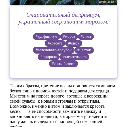
Очаровательный делфиниум,
украшенный сверкающим морозом.
#делфиниум
#мороз
#зима
#красота
#блеск
#зеленовато-голубой
#цветок
#природа
#элегантность
#спокойствие
Таким образом, цветение весны становится символом
бесконечных возможностей и подарком для сердца.
Мы стоим на пороге нового, готовые к коррекции
своей судьбы, к новым встречам и открытиям.
Возможно, именно в этом и заключается красота
весны — в ее способности зажигать надежду и
вдохновлять на подвиги, которые могут изменить
нашу жизнь и сделать её настоящей симфонией
любви.