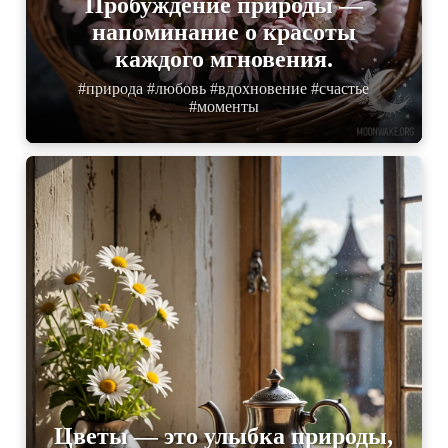
Пробуждение природы —
напоминание о красоты
каждого мгновения.
#природа #любовь #вдохновение #счастье
#моменты
Цветы — это улыбка природы,