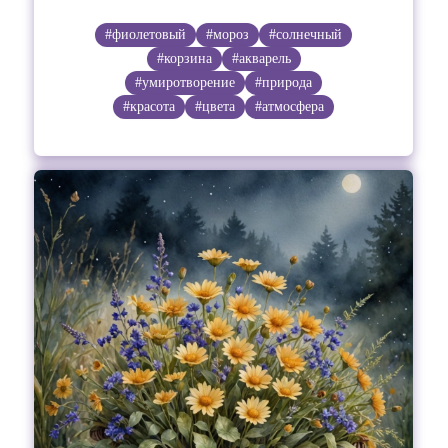
#фиолетовый
#мороз
#солнечный
#корзина
#акварель
#умиротворение
#природа
#красота
#цвета
#атмосфера