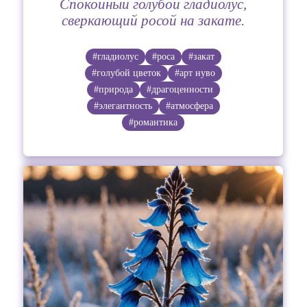
Спокойный голубой гладиолус,
сверкающий росой на закате.
#гладиолус
#роса
#закат
#голубой цветок
#арт нуво
#природа
#драгоценности
#элегантность
#атмосфера
#романтика