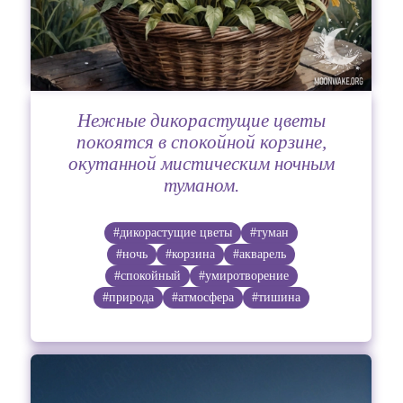
Нежные дикорастущие цветы
покоятся в спокойной корзине,
окутанной мистическим ночным
туманом.
#дикорастущие цветы
#туман
#ночь
#корзина
#акварель
#спокойный
#умиротворение
#природа
#атмосфера
#тишина