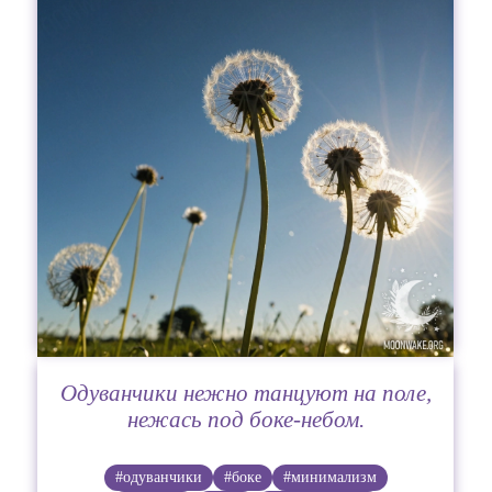
Одуванчики нежно танцуют на поле,
нежась под боке-небом.
#одуванчики
#боке
#минимализм