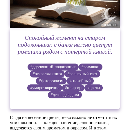
Спокойный момент на старом
подоконнике: в банке нежно цветут
ромашки рядом с потертой книгой.
#деревянный подоконник
#ромашки
#открытая книга
#солнечный свет
#фотореализм
#спокойный
#умиротворение
#природа
#цветы
#декор для дома
Глядя на весенние цветы, невозможно не отметить их
уникальность — каждое растение, словно солист,
выделяется своим ароматом и окрасом. И в этом