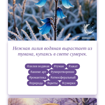
Нежная лилия водяная вырастает из
тумана, купаясь в свете сумерек.
#лилия водяная
#туман
#закат
#аниме арт
#умиротворение
#романтика
#атмосферальный
#природа
#цветы
#сумерки